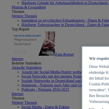
Häufigste Gründe für Arbeitsunfähigkeit in Deutschland
Pharma & Gesundheit
Themen
Weitere Themen
Statistiken zu psychischen Erkrankungen - Daten & Fakt
Häufigste Todesursachen in Deutschland - Daten & Fakt
Top Report
Zum Report
Wir respekt
Internet
Beliebte Statistiken
Diese Websi
Aktuelle Statistiken
Anzahl der Social-Media-Nutzer weltweit 2012-2025
eindeutige K
Social Networks mit den meisten Nutzern weltweit 2025
der Inhalt k
Soziale Netzwerke in Deutschland nach Generationen 2
Cookie-Präfe
Instagram - Nutzung nach Alter und Geschlecht in Deut
Podcasts - Nutzung 2016-2025
verwalten“. 
Internet
Ihre Besuche
Themen
Verbesserung
Weitere Themen
Social Media - Daten & Fakten