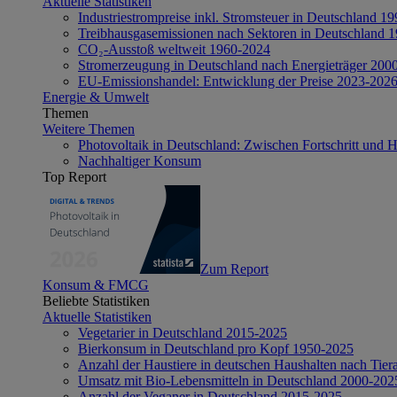
Aktuelle Statistiken
Industriestrompreise inkl. Stromsteuer in Deutschland 1
Treibhausgasemissionen nach Sektoren in Deutschland 
CO₂-Ausstoß weltweit 1960-2024
Stromerzeugung in Deutschland nach Energieträger 200
EU-Emissionshandel: Entwicklung der Preise 2023-202
Energie & Umwelt
Themen
Weitere Themen
Photovoltaik in Deutschland: Zwischen Fortschritt und 
Nachhaltiger Konsum
Top Report
Zum Report
Konsum & FMCG
Beliebte Statistiken
Aktuelle Statistiken
Vegetarier in Deutschland 2015-2025
Bierkonsum in Deutschland pro Kopf 1950-2025
Anzahl der Haustiere in deutschen Haushalten nach Tier
Umsatz mit Bio-Lebensmitteln in Deutschland 2000-202
Anzahl der Veganer in Deutschland 2015-2025