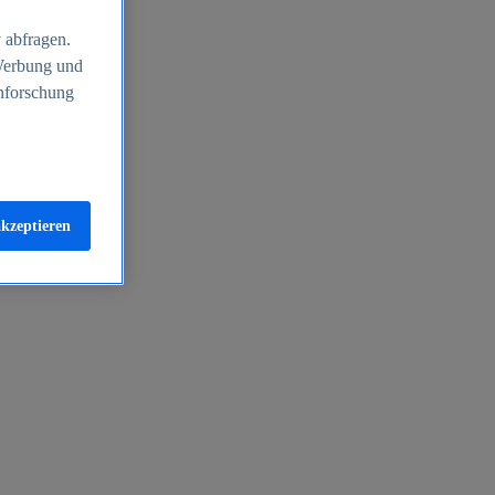
 abfragen.
 Werbung und
nforschung
akzeptieren