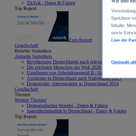
Wir und uns
TikTok - Daten & Fakten
Top Report
Verwendung g
Speichern vo
Inhalte, Mes
sowie Entwi
Zum Report
Liste der Par
Gesellschaft
Beliebte Statistiken
Aktuelle Statistiken
Bevölkerung Deutschlands nach relevanten Altersgrupp
Optionale ab
Die reichsten Menschen der Welt 2026
Empfänger von Arbeitslosengeld II / Sozialgeld / Bürge
Ausländer in Deutschland nach Nationalität 2025
Demografie: Altersstruktur in Deutschland 2024
Gesellschaft
Themen
Weitere Themen
Demografischer Wandel - Daten & Fakten
Jugendkriminalität in Deutschland - Daten & Fakten
Top Report