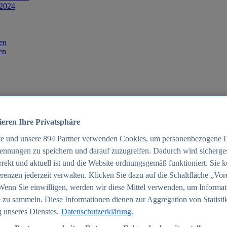
 2024
en
en
ieren Ihre Privatsphäre
te und unsere
894
Partner verwenden Cookies, um personenbezogene 
ennungen zu speichern und darauf zuzugreifen. Dadurch wird sichergest
orrekt und aktuell ist und die Website ordnungsgemäß funktioniert. Sie 
025
renzen jederzeit verwalten. Klicken Sie dazu auf die Schaltfläche „Vor
schland 2025
Wenn Sie einwilligen, werden wir diese Mittel verwenden, um Informat
 zu sammeln. Diese Informationen dienen zur Aggregation von Statisti
 unseres Dienstes.
Datenschutzerklärung.