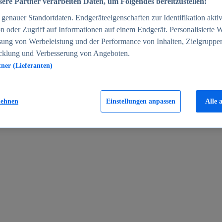
ere Partner verarbeiten Daten, um Folgendes bereitzustellen:
enauer Standortdaten. Endgeräteeigenschaften zur Identifikation aktiv
n oder Zugriff auf Informationen auf einem Endgerät. Personalisierte
sung von Werbeleistung und der Performance von Inhalten, Zielgruppe
cklung und Verbesserung von Angeboten.
tner (Lieferanten)
en 2024
lehnen
Einstellungen anpassen
Alle 
rgeld in Deutschland 2005-2025