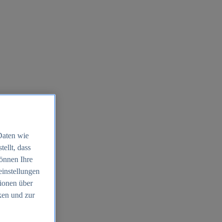
Daten wie
ellt, dass
können Ihre
einstellungen
ionen über
ken und zur