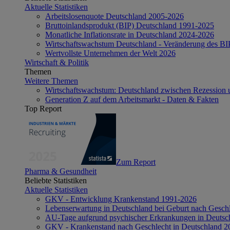
Aktuelle Statistiken
Arbeitslosenquote Deutschland 2005-2026
Bruttoinlandsprodukt (BIP) Deutschland 1991-2025
Monatliche Inflationsrate in Deutschland 2024-2026
Wirtschaftswachstum Deutschland - Veränderung des B
Wertvollste Unternehmen der Welt 2026
Wirtschaft & Politik
Themen
Weitere Themen
Wirtschaftswachstum: Deutschland zwischen Rezession 
Generation Z auf dem Arbeitsmarkt - Daten & Fakten
Top Report
Zum Report
Pharma & Gesundheit
Beliebte Statistiken
Aktuelle Statistiken
GKV - Entwicklung Krankenstand 1991-2026
Lebenserwartung in Deutschland bei Geburt nach Gesch
AU-Tage aufgrund psychischer Erkrankungen in Deutsc
GKV - Krankenstand nach Geschlecht in Deutschland 