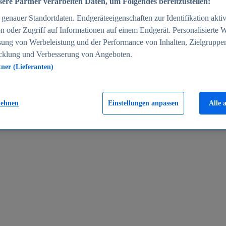
ere Partner verarbeiten Daten, um Folgendes bereitzustellen:
enauer Standortdaten. Endgeräteeigenschaften zur Identifikation aktiv
n oder Zugriff auf Informationen auf einem Endgerät. Personalisierte
sung von Werbeleistung und der Performance von Inhalten, Zielgruppe
cklung und Verbesserung von Angeboten.
tner (Lieferanten)
en 2024
lehnen
Einstellungen anpassen
Alle 
rgeld in Deutschland 2005-2025