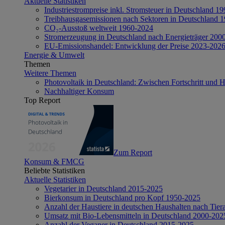
Aktuelle Statistiken
Industriestrompreise inkl. Stromsteuer in Deutschland 1
Treibhausgasemissionen nach Sektoren in Deutschland 
CO₂-Ausstoß weltweit 1960-2024
Stromerzeugung in Deutschland nach Energieträger 200
EU-Emissionshandel: Entwicklung der Preise 2023-202
Energie & Umwelt
Themen
Weitere Themen
Photovoltaik in Deutschland: Zwischen Fortschritt und 
Nachhaltiger Konsum
Top Report
Zum Report
Konsum & FMCG
Beliebte Statistiken
Aktuelle Statistiken
Vegetarier in Deutschland 2015-2025
Bierkonsum in Deutschland pro Kopf 1950-2025
Anzahl der Haustiere in deutschen Haushalten nach Tier
Umsatz mit Bio-Lebensmitteln in Deutschland 2000-202
Anzahl der Veganer in Deutschland 2015-2025