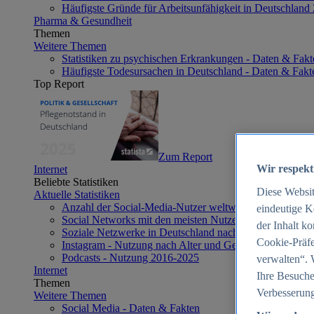
Häufigste Gründe für Arbeitsunfähigkeit in Deutschland
Pharma & Gesundheit
Themen
Weitere Themen
Statistiken zu psychischen Erkrankungen - Daten & Fakt
Häufigste Todesursachen in Deutschland - Daten & Fakt
Top Report
Zum Report
Wir respekt
Internet
Beliebte Statistiken
Diese Websi
Aktuelle Statistiken
Anzahl der Social-Media-Nutzer weltweit 2012-2025
eindeutige K
Social Networks mit den meisten Nutzern weltweit 2025
der Inhalt k
Soziale Netzwerke in Deutschland nach Generationen 2
Cookie-Präfe
Instagram - Nutzung nach Alter und Geschlecht in Deut
Podcasts - Nutzung 2016-2025
verwalten“. 
Internet
Ihre Besuche
Themen
Verbesserung
Weitere Themen
Social Media - Daten & Fakten