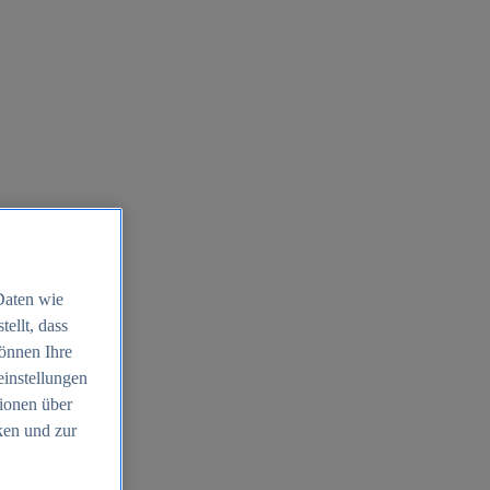
Daten wie
ellt, dass
können Ihre
einstellungen
ionen über
ken und zur