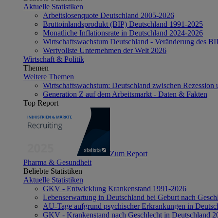
Aktuelle Statistiken
Arbeitslosenquote Deutschland 2005-2026
Bruttoinlandsprodukt (BIP) Deutschland 1991-2025
Monatliche Inflationsrate in Deutschland 2024-2026
Wirtschaftswachstum Deutschland - Veränderung des B
Wertvollste Unternehmen der Welt 2026
Wirtschaft & Politik
Themen
Weitere Themen
Wirtschaftswachstum: Deutschland zwischen Rezession 
Generation Z auf dem Arbeitsmarkt - Daten & Fakten
Top Report
Zum Report
Pharma & Gesundheit
Beliebte Statistiken
Aktuelle Statistiken
GKV - Entwicklung Krankenstand 1991-2026
Lebenserwartung in Deutschland bei Geburt nach Gesch
AU-Tage aufgrund psychischer Erkrankungen in Deutsc
GKV - Krankenstand nach Geschlecht in Deutschland 