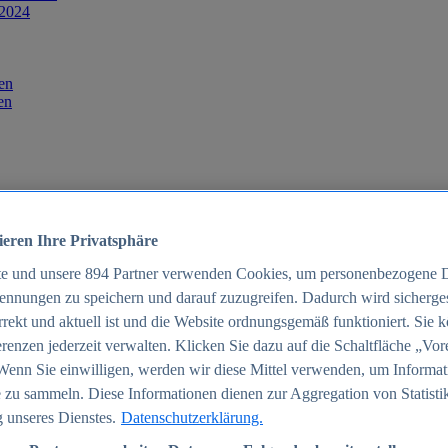
 2024
en
en
ieren Ihre Privatsphäre
te und unsere
894
Partner verwenden Cookies, um personenbezogene 
ennungen zu speichern und darauf zuzugreifen. Dadurch wird sichergest
orrekt und aktuell ist und die Website ordnungsgemäß funktioniert. Sie 
025
renzen jederzeit verwalten. Klicken Sie dazu auf die Schaltfläche „Vor
schland 2025
Wenn Sie einwilligen, werden wir diese Mittel verwenden, um Informat
 zu sammeln. Diese Informationen dienen zur Aggregation von Statisti
 unseres Dienstes.
Datenschutzerklärung.