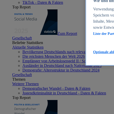
Wir und uns
TikTok - Daten & Fakten
Top Report
Verwendung g
Speichern vo
Inhalte, Mes
sowie Entwi
Zum Report
Liste der Par
Gesellschaft
Beliebte Statistiken
Aktuelle Statistiken
Bevölkerung Deutschlands nach relevanten Altersgrupp
Optionale ab
Die reichsten Menschen der Welt 2026
Empfänger von Arbeitslosengeld II / Sozialgeld / Bürge
Ausländer in Deutschland nach Nationalität 2025
Demografie: Altersstruktur in Deutschland 2024
Gesellschaft
Themen
Weitere Themen
Demografischer Wandel - Daten & Fakten
Jugendkriminalität in Deutschland - Daten & Fakten
Top Report