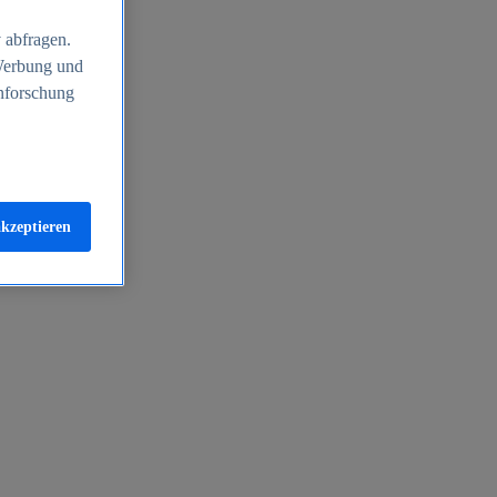
 abfragen.
 Werbung und
nforschung
akzeptieren