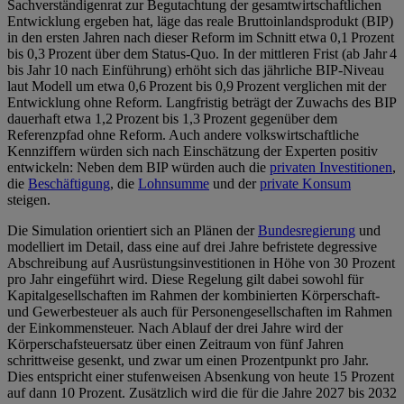
Sachverständigenrat zur Begutachtung der gesamtwirtschaftlichen
Entwicklung ergeben hat, läge das reale Bruttoinlandsprodukt (BIP)
in den ersten Jahren nach dieser Reform im Schnitt etwa 0,1 Prozent
bis 0,3 Prozent über dem Status‑Quo. In der mittleren Frist (ab Jahr 4
bis Jahr 10 nach Einführung) erhöht sich das jährliche BIP‑Niveau
laut Modell um etwa 0,6 Prozent bis 0,9 Prozent verglichen mit der
Entwicklung ohne Reform. Langfristig beträgt der Zuwachs des BIP
dauerhaft etwa 1,2 Prozent bis 1,3 Prozent gegenüber dem
Referenzpfad ohne Reform. Auch andere volkswirtschaftliche
Kennziffern würden sich nach Einschätzung der Experten positiv
entwickeln: Neben dem BIP würden auch die
privaten Investitionen
,
die
Beschäftigung
, die
Lohnsumme
und der
private Konsum
steigen.
Die Simulation orientiert sich an Plänen der
Bundesregierung
und
modelliert im Detail, dass eine auf drei Jahre befristete degressive
Abschreibung auf Ausrüstungsinvestitionen in Höhe von 30 Prozent
pro Jahr eingeführt wird. Diese Regelung gilt dabei sowohl für
Kapitalgesellschaften im Rahmen der kombinierten Körperschaft-
und Gewerbesteuer als auch für Personengesellschaften im Rahmen
der Einkommensteuer. Nach Ablauf der drei Jahre wird der
Körperschafsteuersatz über einen Zeitraum von fünf Jahren
schrittweise gesenkt, und zwar um einen Prozentpunkt pro Jahr.
Dies entspricht einer stufenweisen Absenkung von heute 15 Prozent
auf dann 10 Prozent. Zusätzlich wird die für die Jahre 2027 bis 2032