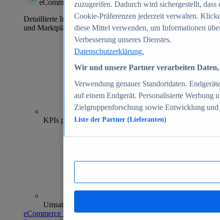
eCommerce Insights
zuzugreifen. Dadurch wird sichergestellt, dass 
Cookie-Präferenzen jederzeit verwalten. Klick
Detaillierte Informationen zu mehr als 39.000 Online-Shops
und Marktplätzen
diese Mittel verwenden, um Informationen über
Verbesserung unseres Dienstes.
Datenschutzerklärung.
Wir und unsere Partner verarbeiten Daten, 
Verwendung genauer Standortdaten. Endgeräteei
auf einem Endgerät. Personalisierte Werbung 
Zielgruppenforschung sowie Entwicklung und
70+
KPIs pro Shop
Liste der Partner (Lieferanten)
Umsatzanalysen und -prognosen
eCommerce Insights entdecken