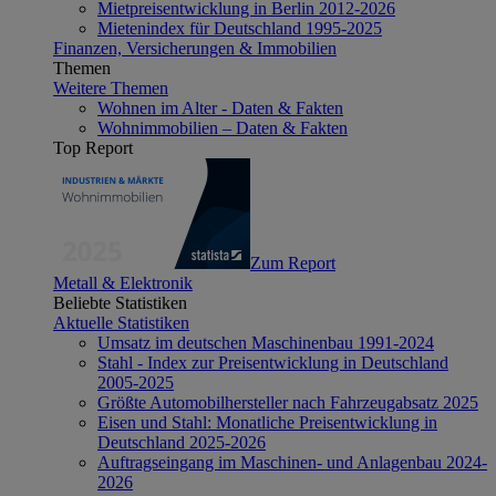
Mietpreisentwicklung in Berlin 2012-2026
Mietenindex für Deutschland 1995-2025
Finanzen, Versicherungen & Immobilien
Themen
Weitere Themen
Wohnen im Alter - Daten & Fakten
Wohnimmobilien – Daten & Fakten
Top Report
Zum Report
Metall & Elektronik
Beliebte Statistiken
Aktuelle Statistiken
Umsatz im deutschen Maschinenbau 1991-2024
Stahl - Index zur Preisentwicklung in Deutschland
2005-2025
Größte Automobilhersteller nach Fahrzeugabsatz 2025
Eisen und Stahl: Monatliche Preisentwicklung in
Deutschland 2025-2026
Auftragseingang im Maschinen- und Anlagenbau 2024-
2026