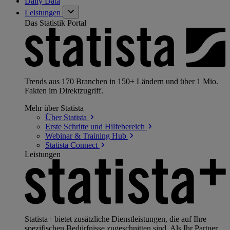
Daily Data
Leistungen
Das Statistik Portal
Trends aus 170 Branchen in 150+ Ländern und über 1 Mio.
Fakten im Direktzugriff.
Mehr über Statista
Über
Statista
Erste Schritte und
Hilfebereich
Webinar & Training
Hub
Statista
Connect
Leistungen
Statista+ bietet zusätzliche Dienstleistungen, die auf Ihre
spezifischen Bedürfnisse zugeschnitten sind. Als Ihr Partner