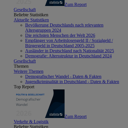
Zum Report
Gesellschaft
Beliebte Statistiken
Aktuelle Statistiken
Bevölkerung Deutschlands nach relevanten
Altersgruppen 2024
Die reichsten Menschen der Welt 2026
Empfänger von Arbeitslosengeld II / Sozialgeld /
Bürgergeld in Deutschland 2005-2025
Ausländer in Deutschland nach Nationalität 2025
Demografie: Altersstruktur in Deutschland 2024
Gesellschaft
Themen
Weitere Themen
Demografischer Wandel - Daten & Fakten
Jugendkriminalität in Deutschland - Daten & Fakten
Top Report
Zum Report
Verkehr & Logistik
Beliebte Statistiken