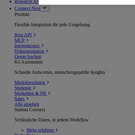
Research AI
Connect
Neu
Produkt
Flexible Integration für jede Umgebung
Rest API
MCP
Integrationen
Dokumentation
Demo buchen
KI-Assistenten
Schnelle Antworten, menschengeprüfte Insights
Marktforschung
Strategie
Marketing & PR
Sales
Alle ansehen
Statista Connect
Verlässliche Daten, in jedem Workflow
Mehr
erfahren