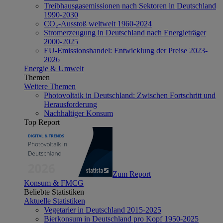
Treibhausgasemissionen nach Sektoren in Deutschland
1990-2030
CO₂-Ausstoß weltweit 1960-2024
Stromerzeugung in Deutschland nach Energieträger
2000-2025
EU-Emissionshandel: Entwicklung der Preise 2023-
2026
Energie & Umwelt
Themen
Weitere Themen
Photovoltaik in Deutschland: Zwischen Fortschritt und
Herausforderung
Nachhaltiger Konsum
Top Report
Zum Report
Konsum & FMCG
Beliebte Statistiken
Aktuelle Statistiken
Vegetarier in Deutschland 2015-2025
Bierkonsum in Deutschland pro Kopf 1950-2025