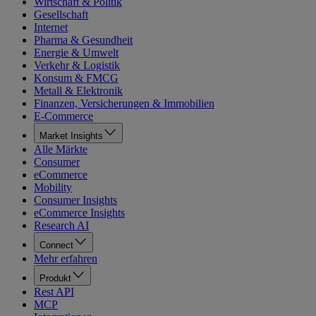
Wirtschaft & Politik
Gesellschaft
Internet
Pharma & Gesundheit
Energie & Umwelt
Verkehr & Logistik
Konsum & FMCG
Metall & Elektronik
Finanzen, Versicherungen & Immobilien
E-Commerce
Market Insights
Alle Märkte
Consumer
eCommerce
Mobility
Consumer Insights
eCommerce Insights
Research AI
Connect
Mehr erfahren
Produkt
Rest API
MCP