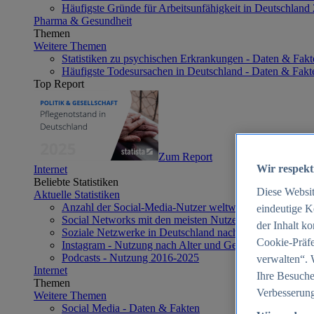
Häufigste Gründe für Arbeitsunfähigkeit in Deutschland
Pharma & Gesundheit
Themen
Weitere Themen
Statistiken zu psychischen Erkrankungen - Daten & Fakt
Häufigste Todesursachen in Deutschland - Daten & Fakt
Top Report
Zum Report
Wir respekt
Internet
Beliebte Statistiken
Diese Websi
Aktuelle Statistiken
Anzahl der Social-Media-Nutzer weltweit 2012-2025
eindeutige K
Social Networks mit den meisten Nutzern weltweit 2025
der Inhalt k
Soziale Netzwerke in Deutschland nach Generationen 2
Cookie-Präfe
Instagram - Nutzung nach Alter und Geschlecht in Deut
Podcasts - Nutzung 2016-2025
verwalten“. 
Internet
Ihre Besuche
Themen
Verbesserung
Weitere Themen
Social Media - Daten & Fakten