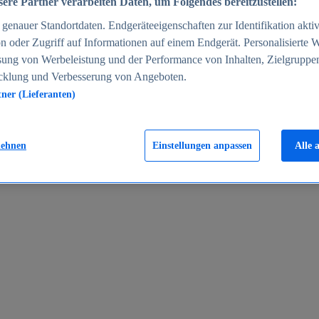
ere Partner verarbeiten Daten, um Folgendes bereitzustellen:
enauer Standortdaten. Endgeräteeigenschaften zur Identifikation aktiv
n oder Zugriff auf Informationen auf einem Endgerät. Personalisierte
sung von Werbeleistung und der Performance von Inhalten, Zielgruppe
cklung und Verbesserung von Angeboten.
tner (Lieferanten)
en 2024
lehnen
Einstellungen anpassen
Alle 
rgeld in Deutschland 2005-2025