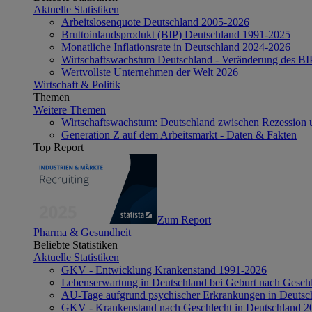
Aktuelle Statistiken
Arbeitslosenquote Deutschland 2005-2026
Bruttoinlandsprodukt (BIP) Deutschland 1991-2025
Monatliche Inflationsrate in Deutschland 2024-2026
Wirtschaftswachstum Deutschland - Veränderung des B
Wertvollste Unternehmen der Welt 2026
Wirtschaft & Politik
Themen
Weitere Themen
Wirtschaftswachstum: Deutschland zwischen Rezession 
Generation Z auf dem Arbeitsmarkt - Daten & Fakten
Top Report
Zum Report
Pharma & Gesundheit
Beliebte Statistiken
Aktuelle Statistiken
GKV - Entwicklung Krankenstand 1991-2026
Lebenserwartung in Deutschland bei Geburt nach Gesch
AU-Tage aufgrund psychischer Erkrankungen in Deutsc
GKV - Krankenstand nach Geschlecht in Deutschland 