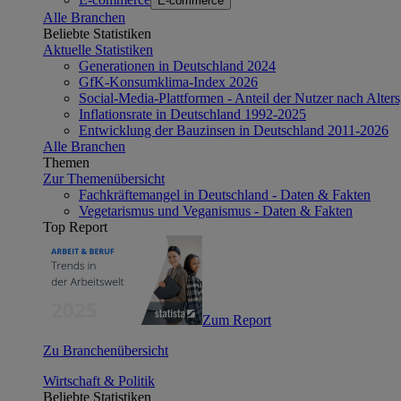
E-commerce
Alle Branchen
Beliebte Statistiken
Aktuelle Statistiken
Generationen in Deutschland 2024
GfK-Konsumklima-Index 2026
Social-Media-Plattformen - Anteil der Nutzer nach Alte
Inflationsrate in Deutschland 1992-2025
Entwicklung der Bauzinsen in Deutschland 2011-2026
Alle Branchen
Themen
Zur Themenübersicht
Fachkräftemangel in Deutschland - Daten & Fakten
Vegetarismus und Veganismus - Daten & Fakten
Top Report
Zum Report
Zu Branchenübersicht
Wirtschaft & Politik
Beliebte Statistiken