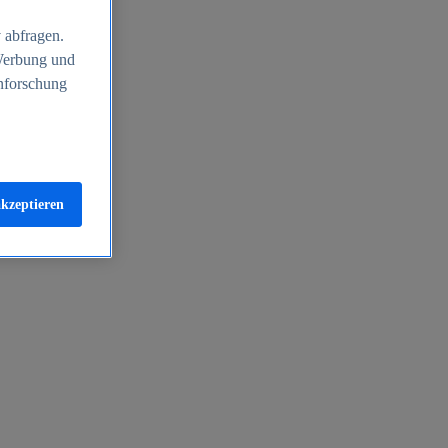
 abfragen.
 Werbung und
nforschung
akzeptieren