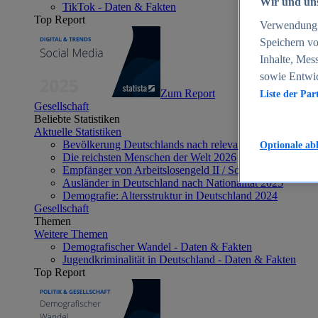
Wir und uns
TikTok - Daten & Fakten
Top Report
Verwendung g
Speichern vo
Inhalte, Mes
sowie Entwi
Zum Report
Liste der Par
Gesellschaft
Beliebte Statistiken
Aktuelle Statistiken
Bevölkerung Deutschlands nach relevanten Altersgrupp
Optionale ab
Die reichsten Menschen der Welt 2026
Empfänger von Arbeitslosengeld II / Sozialgeld / Bürge
Ausländer in Deutschland nach Nationalität 2025
Demografie: Altersstruktur in Deutschland 2024
Gesellschaft
Themen
Weitere Themen
Demografischer Wandel - Daten & Fakten
Jugendkriminalität in Deutschland - Daten & Fakten
Top Report