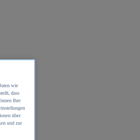
Daten wie
ellt, dass
können Ihre
einstellungen
ionen über
ken und zur