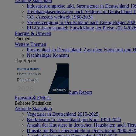
Aktuelle Statistiken
Industriestrompreise inkl. Stromsteuer in Deutschland 1
Treibhausgasemissionen nach Sektoren in Deutschland 
CO₂-Ausstoß weltweit 1960-2024
Stromerzeugung in Deutschland nach Energieträger 200
EU-Emissionshandel: Entwicklung der Preise 2023-202
Energie & Umwelt
Themen
Weitere Themen
Photovoltaik in Deutschland: Zwischen Fortschritt und 
Nachhaltiger Konsum
Top Report
Zum Report
Konsum & FMCG
Beliebte Statistiken
Aktuelle Statistiken
Vegetarier in Deutschland 2015-2025
Bierkonsum in Deutschland pro Kopf 1950-2025
Anzahl der Haustiere in deutschen Haushalten nach Tier
Umsatz mit Bio-Lebensmitteln in Deutschland 2000-202
Anzahl der Veganer in Deutschland 2015-2025