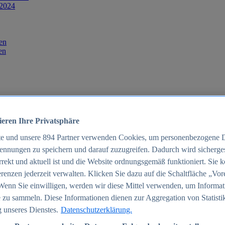
 2024
en
en
ieren Ihre Privatsphäre
te und unsere
894
Partner verwenden Cookies, um personenbezogene 
ennungen zu speichern und darauf zuzugreifen. Dadurch wird sichergest
orrekt und aktuell ist und die Website ordnungsgemäß funktioniert. Sie 
025
renzen jederzeit verwalten. Klicken Sie dazu auf die Schaltfläche „Vor
schland 2025
Wenn Sie einwilligen, werden wir diese Mittel verwenden, um Informat
 zu sammeln. Diese Informationen dienen zur Aggregation von Statisti
 unseres Dienstes.
Datenschutzerklärung.