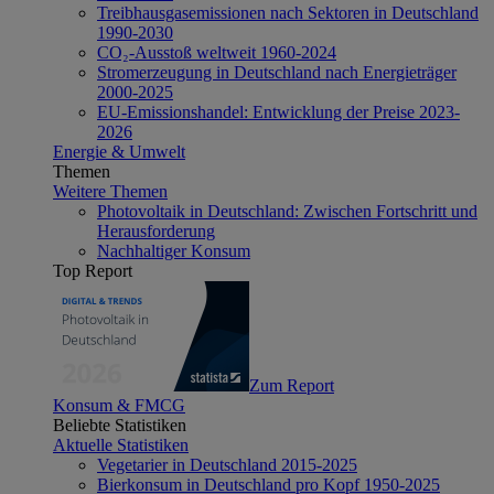
Treibhausgasemissionen nach Sektoren in Deutschland
1990-2030
CO₂-Ausstoß weltweit 1960-2024
Stromerzeugung in Deutschland nach Energieträger
2000-2025
EU-Emissionshandel: Entwicklung der Preise 2023-
2026
Energie & Umwelt
Themen
Weitere Themen
Photovoltaik in Deutschland: Zwischen Fortschritt und
Herausforderung
Nachhaltiger Konsum
Top Report
Zum Report
Konsum & FMCG
Beliebte Statistiken
Aktuelle Statistiken
Vegetarier in Deutschland 2015-2025
Bierkonsum in Deutschland pro Kopf 1950-2025