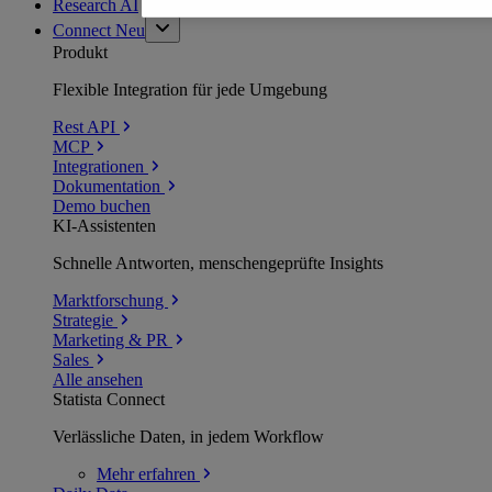
Research AI
Connect
Neu
Produkt
Flexible Integration für jede Umgebung
Rest API
MCP
Integrationen
Dokumentation
Demo buchen
KI-Assistenten
Schnelle Antworten, menschengeprüfte Insights
Marktforschung
Strategie
Marketing & PR
Sales
Alle ansehen
Statista Connect
Verlässliche Daten, in jedem Workflow
Mehr
erfahren