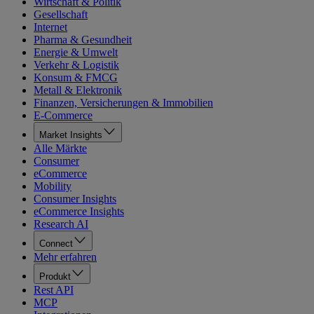
Wirtschaft & Politik
Gesellschaft
Internet
Pharma & Gesundheit
Energie & Umwelt
Verkehr & Logistik
Konsum & FMCG
Metall & Elektronik
Finanzen, Versicherungen & Immobilien
E-Commerce
Market Insights
Alle Märkte
Consumer
eCommerce
Mobility
Consumer Insights
eCommerce Insights
Research AI
Connect
Mehr erfahren
Produkt
Rest API
MCP