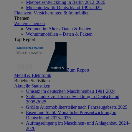
Mietpreisentwicklung in Berlin 2012-2026
Mietenindex für Deutschland 1995-2025
Finanzen, Versicherungen & Immobilien
Themen
Weitere Themen
Wohnen im Alter - Daten & Fakten
Wohnimmobilien – Daten & Fakten
Top Report
Zum Report
Metall & Elektronik
Beliebte Statistiken
Aktuelle Statistiken
Umsatz im deutschen Maschinenbau 1991-2024
Stahl - Index zur Preisentwicklung in Deutschland
2005-2025
Größte Automobilhersteller nach Fahrzeugabsatz 2025
Eisen und Stahl: Monatliche Preisentwicklung in
Deutschland 2025-2026
Auftragseingang im Maschinen- und Anlagenbau 2024-
2026