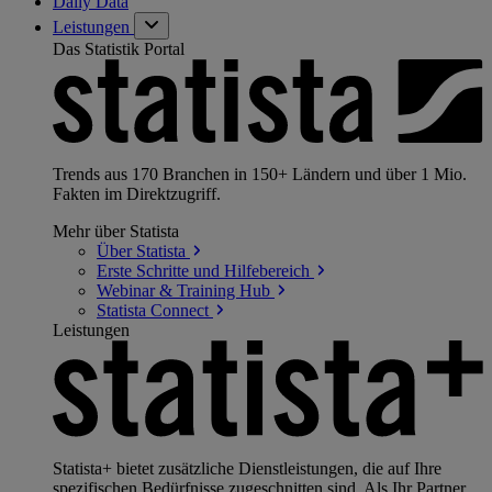
Daily Data
Leistungen
Das Statistik Portal
Trends aus 170 Branchen in 150+ Ländern und über 1 Mio.
Fakten im Direktzugriff.
Mehr über Statista
Über
Statista
Erste Schritte und
Hilfebereich
Webinar & Training
Hub
Statista
Connect
Leistungen
Statista+ bietet zusätzliche Dienstleistungen, die auf Ihre
spezifischen Bedürfnisse zugeschnitten sind. Als Ihr Partner