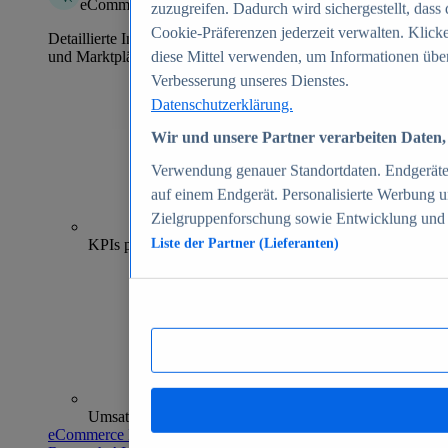
eCommerce Insights
zuzugreifen. Dadurch wird sichergestellt, dass 
Cookie-Präferenzen jederzeit verwalten. Klick
Detaillierte Informationen zu mehr als 39.000 Online-Shops
und Marktplätzen
diese Mittel verwenden, um Informationen über
Verbesserung unseres Dienstes.
Datenschutzerklärung.
Wir und unsere Partner verarbeiten Daten, 
Verwendung genauer Standortdaten. Endgeräteei
auf einem Endgerät. Personalisierte Werbung 
Zielgruppenforschung sowie Entwicklung und
70+
KPIs pro Shop
Liste der Partner (Lieferanten)
Umsatzanalysen und -prognosen
eCommerce Insights entdecken