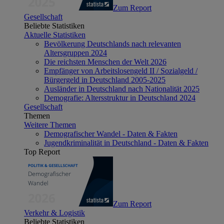
Zum Report
Gesellschaft
Beliebte Statistiken
Aktuelle Statistiken
Bevölkerung Deutschlands nach relevanten
Altersgruppen 2024
Die reichsten Menschen der Welt 2026
Empfänger von Arbeitslosengeld II / Sozialgeld /
Bürgergeld in Deutschland 2005-2025
Ausländer in Deutschland nach Nationalität 2025
Demografie: Altersstruktur in Deutschland 2024
Gesellschaft
Themen
Weitere Themen
Demografischer Wandel - Daten & Fakten
Jugendkriminalität in Deutschland - Daten & Fakten
Top Report
Zum Report
Verkehr & Logistik
Beliebte Statistiken