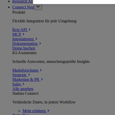
Research AI
Connect
Neu
Produkt
Flexible Integration für jede Umgebung
Rest API
MCP
Integrationen
Dokumentation
Demo buchen
KI-Assistenten
Schnelle Antworten, menschengeprüfte Insights
Marktforschung
Strategie
Marketing & PR
Sales
Alle ansehen
Statista Connect
Verlässliche Daten, in jedem Workflow
Mehr
erfahren