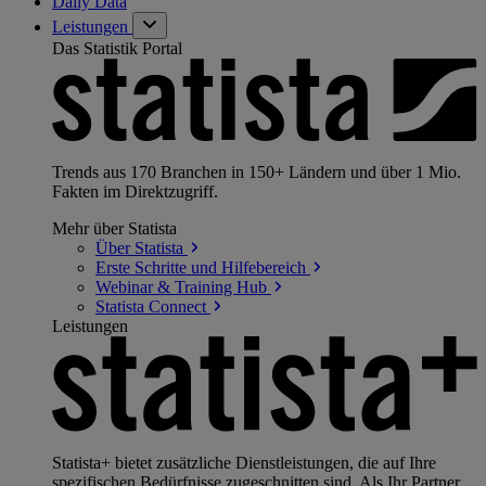
Daily Data
Leistungen
Das Statistik Portal
Trends aus 170 Branchen in 150+ Ländern und über 1 Mio.
Fakten im Direktzugriff.
Mehr über Statista
Über
Statista
Erste Schritte und
Hilfebereich
Webinar & Training
Hub
Statista
Connect
Leistungen
Statista+ bietet zusätzliche Dienstleistungen, die auf Ihre
spezifischen Bedürfnisse zugeschnitten sind. Als Ihr Partner