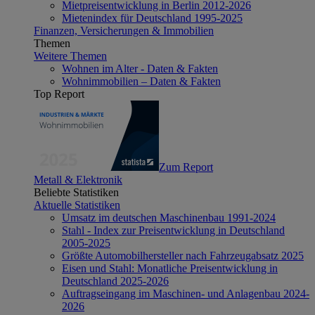
Mietpreisentwicklung in Berlin 2012-2026
Mietenindex für Deutschland 1995-2025
Finanzen, Versicherungen & Immobilien
Themen
Weitere Themen
Wohnen im Alter - Daten & Fakten
Wohnimmobilien – Daten & Fakten
Top Report
Zum Report
Metall & Elektronik
Beliebte Statistiken
Aktuelle Statistiken
Umsatz im deutschen Maschinenbau 1991-2024
Stahl - Index zur Preisentwicklung in Deutschland
2005-2025
Größte Automobilhersteller nach Fahrzeugabsatz 2025
Eisen und Stahl: Monatliche Preisentwicklung in
Deutschland 2025-2026
Auftragseingang im Maschinen- und Anlagenbau 2024-
2026