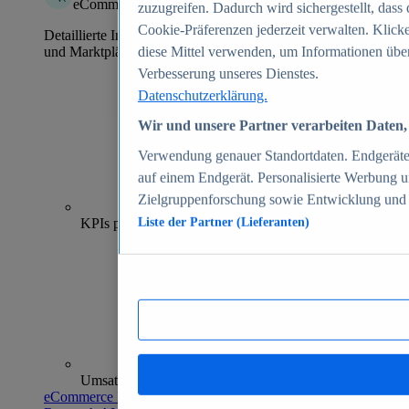
eCommerce Insights
zuzugreifen. Dadurch wird sichergestellt, dass 
Cookie-Präferenzen jederzeit verwalten. Klick
Detaillierte Informationen zu mehr als 39.000 Online-Shops
und Marktplätzen
diese Mittel verwenden, um Informationen über
Verbesserung unseres Dienstes.
Datenschutzerklärung.
Wir und unsere Partner verarbeiten Daten, 
Verwendung genauer Standortdaten. Endgeräteei
auf einem Endgerät. Personalisierte Werbung 
Zielgruppenforschung sowie Entwicklung und
70+
KPIs pro Shop
Liste der Partner (Lieferanten)
Umsatzanalysen und -prognosen
eCommerce Insights entdecken