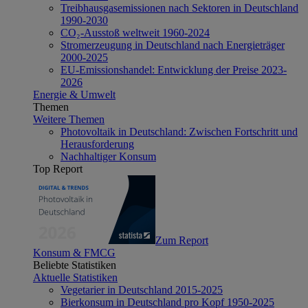
Treibhausgasemissionen nach Sektoren in Deutschland
1990-2030
CO₂-Ausstoß weltweit 1960-2024
Stromerzeugung in Deutschland nach Energieträger
2000-2025
EU-Emissionshandel: Entwicklung der Preise 2023-
2026
Energie & Umwelt
Themen
Weitere Themen
Photovoltaik in Deutschland: Zwischen Fortschritt und
Herausforderung
Nachhaltiger Konsum
Top Report
Zum Report
Konsum & FMCG
Beliebte Statistiken
Aktuelle Statistiken
Vegetarier in Deutschland 2015-2025
Bierkonsum in Deutschland pro Kopf 1950-2025