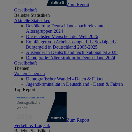
Zum Report
Gesellschaft
Beliebte Statistiken
Aktuelle Statistiken
Bevölkerung Deutschlands nach relevanten
Altersgruppen 2024
Die reichsten Menschen der Welt 2026
Empfänger von Arbeitslosengeld II / Sozialgeld /
Bürgergeld in Deutschland 2005-2025
Ausländer in Deutschland nach Nationalität 2025
Demografie: Altersstruktur in Deutschland 2024
Gesellschaft
Themen
Weitere Themen
Demografischer Wandel - Daten & Fakten
Jugendkriminalität in Deutschland - Daten & Fakten
Top Report
Zum Report
Verkehr & Logistik
Beliebte Statistiken