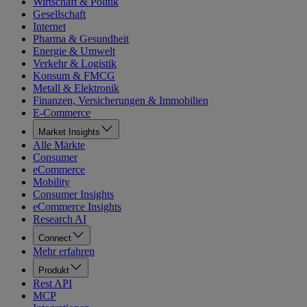
Wirtschaft & Politik
Gesellschaft
Internet
Pharma & Gesundheit
Energie & Umwelt
Verkehr & Logistik
Konsum & FMCG
Metall & Elektronik
Finanzen, Versicherungen & Immobilien
E-Commerce
Market Insights
Alle Märkte
Consumer
eCommerce
Mobility
Consumer Insights
eCommerce Insights
Research AI
Connect
Mehr erfahren
Produkt
Rest API
MCP