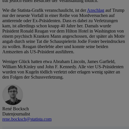
traf jedoch einen Besucher der Veranstaltung tödlich.
Wie die Statista-Grafik veranschaulicht, ist der
Anschlag
auf Trump
nur der neueste Vorfall in einer Reihe von Mordversuchen auf
amtierende oder Ex-Präsidenten. Dass es dabei zu Verletzungen
kam, ist allerdings schon knapp 40 Jahre her. Damals wurde
Präsident Ronald Reagan vor dem Hilton Hotel in Washington von
einem psychisch Kranken Mann angeschossen, der später als Motiv
angab durch seine Tat die Schauspielerin Jodie Foster beeindrucken
zu wollen. Reagan überlebte aber und konnte seine beiden
Amtszeiten als US-Präsident ausführen.
Weniger Glück hatten etwa Abraham Lincoln, James Garfield,
William McKinley und John F. Kennedy. Alle vier US-Präsidenten
wurden von Kugeln tödlich verletzt oder erlagen wenig später an
den Folgen der Schussverletzung.
René Bocksch
Datenjournalist
rene.bocksch@statista.com