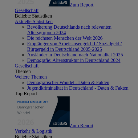
Zum Report
Gesellschaft
Beliebte Statistiken
Aktuelle Statistiken
Bevölkerung Deutschlands nach relevanten
Altersgruppen 2024
Die reichsten Menschen der Welt 2026
Empfänger von Arbeitslosengeld II / Sozialgeld /
Bürgergeld in Deutschland 2005-2025
Ausländer in Deutschland nach Nationalität 2025
Demografie: Altersstruktur in Deutschland 2024
Gesellschaft
Themen
Weitere Themen
Demografischer Wandel - Daten & Fakten
Jugendkriminalität in Deutschland - Daten & Fakten
Top Report
Zum Report
Verkehr & Logistik
Beliebte Statistiken