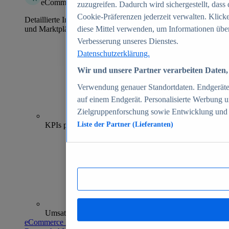
eCommerce Insights
zuzugreifen. Dadurch wird sichergestellt, dass 
Cookie-Präferenzen jederzeit verwalten. Klick
Detaillierte Informationen zu mehr als 39.000 Online-Shops
und Marktplätzen
diese Mittel verwenden, um Informationen über
Verbesserung unseres Dienstes.
Datenschutzerklärung.
Wir und unsere Partner verarbeiten Daten, 
Verwendung genauer Standortdaten. Endgeräteei
auf einem Endgerät. Personalisierte Werbung 
Zielgruppenforschung sowie Entwicklung und
70+
KPIs pro Shop
Liste der Partner (Lieferanten)
Umsatzanalysen und -prognosen
eCommerce Insights entdecken