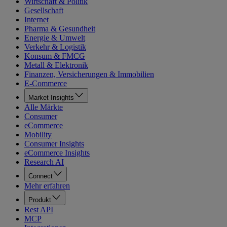
Wirtschaft & Politik
Gesellschaft
Internet
Pharma & Gesundheit
Energie & Umwelt
Verkehr & Logistik
Konsum & FMCG
Metall & Elektronik
Finanzen, Versicherungen & Immobilien
E-Commerce
Market Insights
Alle Märkte
Consumer
eCommerce
Mobility
Consumer Insights
eCommerce Insights
Research AI
Connect
Mehr erfahren
Produkt
Rest API
MCP