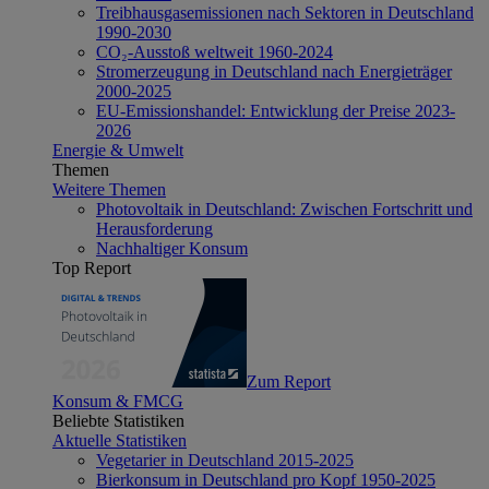
Treibhausgasemissionen nach Sektoren in Deutschland
1990-2030
CO₂-Ausstoß weltweit 1960-2024
Stromerzeugung in Deutschland nach Energieträger
2000-2025
EU-Emissionshandel: Entwicklung der Preise 2023-
2026
Energie & Umwelt
Themen
Weitere Themen
Photovoltaik in Deutschland: Zwischen Fortschritt und
Herausforderung
Nachhaltiger Konsum
Top Report
Zum Report
Konsum & FMCG
Beliebte Statistiken
Aktuelle Statistiken
Vegetarier in Deutschland 2015-2025
Bierkonsum in Deutschland pro Kopf 1950-2025