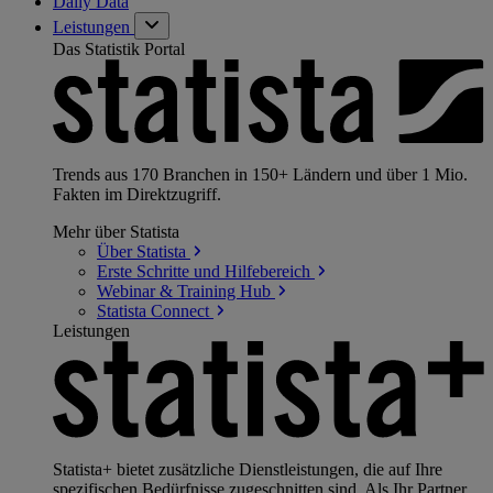
Daily Data
Leistungen
Das Statistik Portal
Trends aus 170 Branchen in 150+ Ländern und über 1 Mio.
Fakten im Direktzugriff.
Mehr über Statista
Über
Statista
Erste Schritte und
Hilfebereich
Webinar & Training
Hub
Statista
Connect
Leistungen
Statista+ bietet zusätzliche Dienstleistungen, die auf Ihre
spezifischen Bedürfnisse zugeschnitten sind. Als Ihr Partner