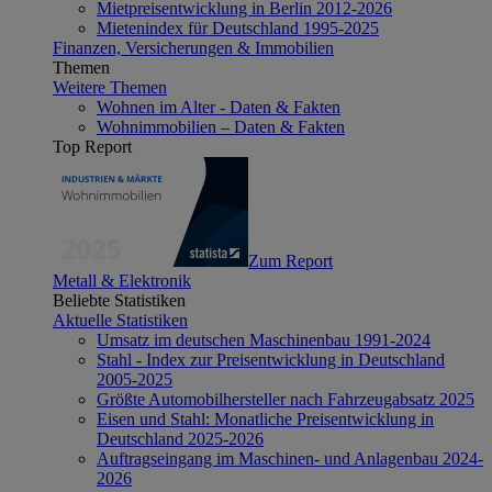
Mietpreisentwicklung in Berlin 2012-2026
Mietenindex für Deutschland 1995-2025
Finanzen, Versicherungen & Immobilien
Themen
Weitere Themen
Wohnen im Alter - Daten & Fakten
Wohnimmobilien – Daten & Fakten
Top Report
Zum Report
Metall & Elektronik
Beliebte Statistiken
Aktuelle Statistiken
Umsatz im deutschen Maschinenbau 1991-2024
Stahl - Index zur Preisentwicklung in Deutschland
2005-2025
Größte Automobilhersteller nach Fahrzeugabsatz 2025
Eisen und Stahl: Monatliche Preisentwicklung in
Deutschland 2025-2026
Auftragseingang im Maschinen- und Anlagenbau 2024-
2026