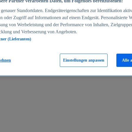
ere Partner verarbeiten Daten, um Folgendes bereitzustellen:
enauer Standortdaten. Endgeräteeigenschaften zur Identifikation aktiv
n oder Zugriff auf Informationen auf einem Endgerät. Personalisierte
sung von Werbeleistung und der Performance von Inhalten, Zielgruppe
cklung und Verbesserung von Angeboten.
tner (Lieferanten)
en 2024
lehnen
Einstellungen anpassen
Alle 
rgeld in Deutschland 2005-2025