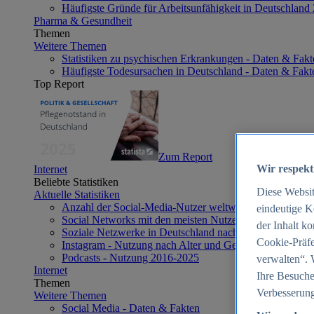
Häufigste Gründe für Arbeitsunfähigkeit in Deutschland
Pharma & Gesundheit
Themen
Weitere Themen
Statistiken zu psychischen Erkrankungen - Daten & Fakt
Häufigste Todesursachen in Deutschland - Daten & Fakt
Top Report
Zum Report
Wir respekt
Internet
Beliebte Statistiken
Diese Websi
Aktuelle Statistiken
Anzahl der Social-Media-Nutzer weltweit 2012-2025
eindeutige K
Social Networks mit den meisten Nutzern weltweit 2025
der Inhalt k
Soziale Netzwerke in Deutschland nach Generationen 2
Cookie-Präfe
Instagram - Nutzung nach Alter und Geschlecht in Deut
Podcasts - Nutzung 2016-2025
verwalten“. 
Internet
Ihre Besuche
Themen
Verbesserung
Weitere Themen
Social Media - Daten & Fakten