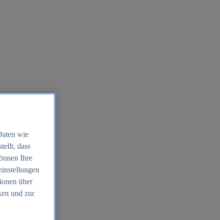
Daten wie
ellt, dass
können Ihre
einstellungen
ionen über
ken und zur