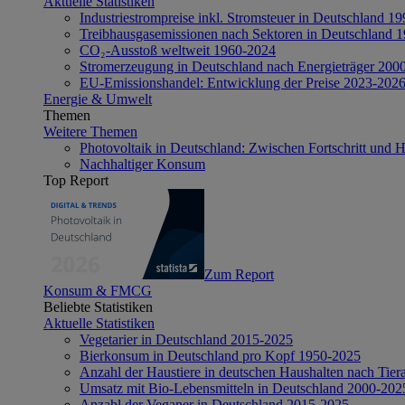
Aktuelle Statistiken
Industriestrompreise inkl. Stromsteuer in Deutschland 1
Treibhausgasemissionen nach Sektoren in Deutschland 
CO₂-Ausstoß weltweit 1960-2024
Stromerzeugung in Deutschland nach Energieträger 200
EU-Emissionshandel: Entwicklung der Preise 2023-202
Energie & Umwelt
Themen
Weitere Themen
Photovoltaik in Deutschland: Zwischen Fortschritt und 
Nachhaltiger Konsum
Top Report
Zum Report
Konsum & FMCG
Beliebte Statistiken
Aktuelle Statistiken
Vegetarier in Deutschland 2015-2025
Bierkonsum in Deutschland pro Kopf 1950-2025
Anzahl der Haustiere in deutschen Haushalten nach Tier
Umsatz mit Bio-Lebensmitteln in Deutschland 2000-202
Anzahl der Veganer in Deutschland 2015-2025