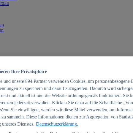
 2024
en
en
ieren Ihre Privatsphäre
te und unsere
894
Partner verwenden Cookies, um personenbezogene 
ennungen zu speichern und darauf zuzugreifen. Dadurch wird sichergest
orrekt und aktuell ist und die Website ordnungsgemäß funktioniert. Sie 
025
renzen jederzeit verwalten. Klicken Sie dazu auf die Schaltfläche „Vor
schland 2025
Wenn Sie einwilligen, werden wir diese Mittel verwenden, um Informat
 zu sammeln. Diese Informationen dienen zur Aggregation von Statisti
 unseres Dienstes.
Datenschutzerklärung.