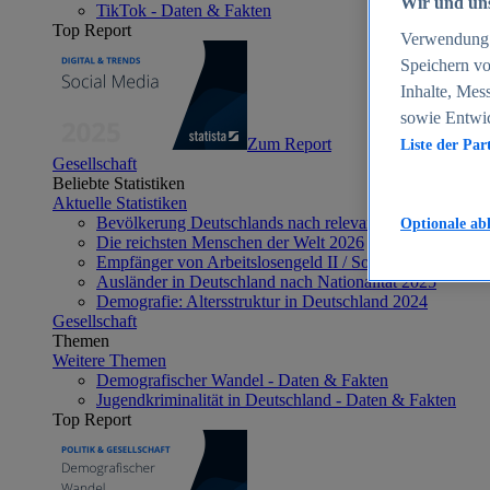
Wir und uns
TikTok - Daten & Fakten
Top Report
Verwendung g
Speichern vo
Inhalte, Mes
sowie Entwi
Zum Report
Liste der Par
Gesellschaft
Beliebte Statistiken
Aktuelle Statistiken
Bevölkerung Deutschlands nach relevanten Altersgrupp
Optionale ab
Die reichsten Menschen der Welt 2026
Empfänger von Arbeitslosengeld II / Sozialgeld / Bürge
Ausländer in Deutschland nach Nationalität 2025
Demografie: Altersstruktur in Deutschland 2024
Gesellschaft
Themen
Weitere Themen
Demografischer Wandel - Daten & Fakten
Jugendkriminalität in Deutschland - Daten & Fakten
Top Report