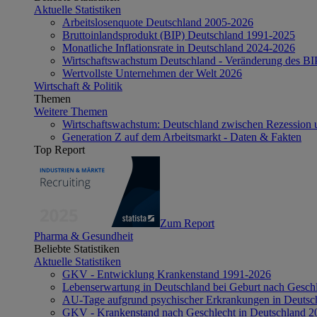
Aktuelle Statistiken
Arbeitslosenquote Deutschland 2005-2026
Bruttoinlandsprodukt (BIP) Deutschland 1991-2025
Monatliche Inflationsrate in Deutschland 2024-2026
Wirtschaftswachstum Deutschland - Veränderung des B
Wertvollste Unternehmen der Welt 2026
Wirtschaft & Politik
Themen
Weitere Themen
Wirtschaftswachstum: Deutschland zwischen Rezession 
Generation Z auf dem Arbeitsmarkt - Daten & Fakten
Top Report
Zum Report
Pharma & Gesundheit
Beliebte Statistiken
Aktuelle Statistiken
GKV - Entwicklung Krankenstand 1991-2026
Lebenserwartung in Deutschland bei Geburt nach Gesch
AU-Tage aufgrund psychischer Erkrankungen in Deutsc
GKV - Krankenstand nach Geschlecht in Deutschland 