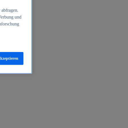
 abfragen.
 Werbung und
nforschung
akzeptieren