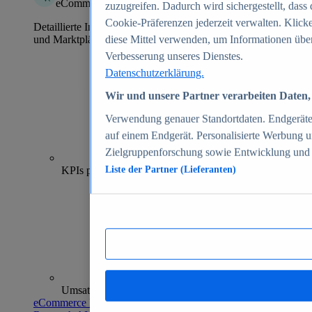
eCommerce Insights
zuzugreifen. Dadurch wird sichergestellt, dass 
Cookie-Präferenzen jederzeit verwalten. Klick
Detaillierte Informationen zu mehr als 39.000 Online-Shops
und Marktplätzen
diese Mittel verwenden, um Informationen über
Verbesserung unseres Dienstes.
Datenschutzerklärung.
Wir und unsere Partner verarbeiten Daten, 
Verwendung genauer Standortdaten. Endgeräteei
auf einem Endgerät. Personalisierte Werbung 
Zielgruppenforschung sowie Entwicklung und
70+
KPIs pro Shop
Liste der Partner (Lieferanten)
Umsatzanalysen und -prognosen
eCommerce Insights entdecken