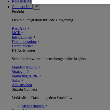
Research AI
Connect
Neu
Produkt
Flexible Integration für jede Umgebung
Rest API
MCP
Integrationen
Dokumentation
Demo buchen
KI-Assistenten
Schnelle Antworten, menschengeprüfte Insights
Marktforschung
Strategie
Marketing & PR
Sales
Alle ansehen
Statista Connect
Verlässliche Daten, in jedem Workflow
Mehr
erfahren