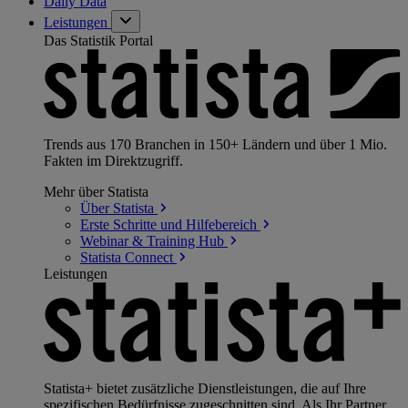
Daily Data
Leistungen
Das Statistik Portal
Trends aus 170 Branchen in 150+ Ländern und über 1 Mio.
Fakten im Direktzugriff.
Mehr über Statista
Über
Statista
Erste Schritte und
Hilfebereich
Webinar & Training
Hub
Statista
Connect
Leistungen
Statista+ bietet zusätzliche Dienstleistungen, die auf Ihre
spezifischen Bedürfnisse zugeschnitten sind. Als Ihr Partner