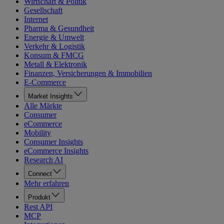
Wirtschaft & Politik
Gesellschaft
Internet
Pharma & Gesundheit
Energie & Umwelt
Verkehr & Logistik
Konsum & FMCG
Metall & Elektronik
Finanzen, Versicherungen & Immobilien
E-Commerce
Market Insights
Alle Märkte
Consumer
eCommerce
Mobility
Consumer Insights
eCommerce Insights
Research AI
Connect
Mehr erfahren
Produkt
Rest API
MCP