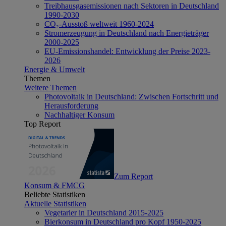
Treibhausgasemissionen nach Sektoren in Deutschland
1990-2030
CO₂-Ausstoß weltweit 1960-2024
Stromerzeugung in Deutschland nach Energieträger
2000-2025
EU-Emissionshandel: Entwicklung der Preise 2023-
2026
Energie & Umwelt
Themen
Weitere Themen
Photovoltaik in Deutschland: Zwischen Fortschritt und
Herausforderung
Nachhaltiger Konsum
Top Report
Zum Report
Konsum & FMCG
Beliebte Statistiken
Aktuelle Statistiken
Vegetarier in Deutschland 2015-2025
Bierkonsum in Deutschland pro Kopf 1950-2025