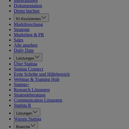
Integrationen
Dokumentation
Demo buchen
KI-Assistenten
Marktforschung
Strategie
Marketing & PR
Sales
Alle ansehen
Daily Data
Leistungen
Über Statista
Statista Connect
Erste Schritte und Hilfebereich
Webinar & Training Hub
Statista+
Research Lösungen
Strategieberatung
Communication Lösungen
Statista R
Lösungen
Warum Statista
Branche