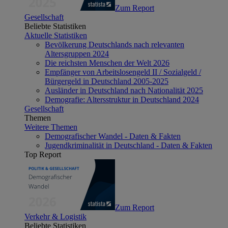
Zum Report
Gesellschaft
Beliebte Statistiken
Aktuelle Statistiken
Bevölkerung Deutschlands nach relevanten
Altersgruppen 2024
Die reichsten Menschen der Welt 2026
Empfänger von Arbeitslosengeld II / Sozialgeld /
Bürgergeld in Deutschland 2005-2025
Ausländer in Deutschland nach Nationalität 2025
Demografie: Altersstruktur in Deutschland 2024
Gesellschaft
Themen
Weitere Themen
Demografischer Wandel - Daten & Fakten
Jugendkriminalität in Deutschland - Daten & Fakten
Top Report
Zum Report
Verkehr & Logistik
Beliebte Statistiken