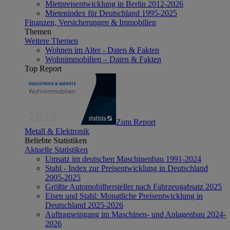
Mietpreisentwicklung in Berlin 2012-2026
Mietenindex für Deutschland 1995-2025
Finanzen, Versicherungen & Immobilien
Themen
Weitere Themen
Wohnen im Alter - Daten & Fakten
Wohnimmobilien – Daten & Fakten
Top Report
Zum Report
Metall & Elektronik
Beliebte Statistiken
Aktuelle Statistiken
Umsatz im deutschen Maschinenbau 1991-2024
Stahl - Index zur Preisentwicklung in Deutschland
2005-2025
Größte Automobilhersteller nach Fahrzeugabsatz 2025
Eisen und Stahl: Monatliche Preisentwicklung in
Deutschland 2025-2026
Auftragseingang im Maschinen- und Anlagenbau 2024-
2026