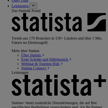
Daily Data
Leistungen
Das Statistik Portal
Trends aus 170 Branchen in 150+ Ländern und über 1 Mio.
Fakten im Direktzugriff.
Mehr über Statista
Über
Statista
Erste Schritte und
Hilfebereich
Webinar & Training
Hub
Statista
Connect
Leistungen
Statista+ bietet zusätzliche Dienstleistungen, die auf Ihre
spezifischen Bedürfnisse zugeschnitten sind. Als Ihr Partner