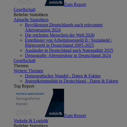
Zum Report
Gesellschaft
Beliebte Statistiken
Aktuelle Statistiken
Bevölkerung Deutschlands nach relevanten
Altersgruppen 2024
Die reichsten Menschen der Welt 2026
Empfänger von Arbeitslosengeld II / Sozialgeld /
Bürgergeld in Deutschland 2005-2025
Ausländer in Deutschland nach Nationalität 2025
Demografie: Altersstruktur in Deutschland 2024
Gesellschaft
Themen
Weitere Themen
Demografischer Wandel - Daten & Fakten
Jugendkriminalität in Deutschland - Daten & Fakten
Top Report
Zum Report
Verkehr & Logistik
Beliebte Statistiken