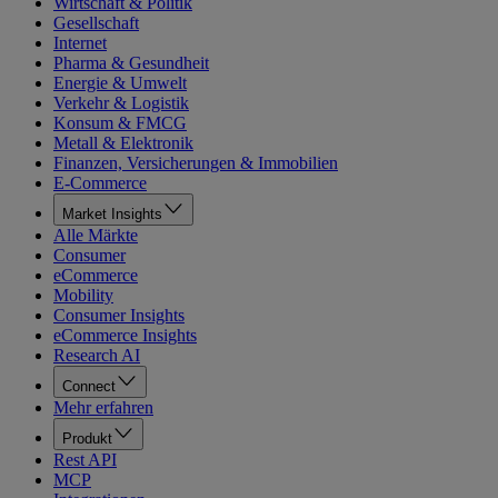
Wirtschaft & Politik
Gesellschaft
Internet
Pharma & Gesundheit
Energie & Umwelt
Verkehr & Logistik
Konsum & FMCG
Metall & Elektronik
Finanzen, Versicherungen & Immobilien
E-Commerce
Market Insights
Alle Märkte
Consumer
eCommerce
Mobility
Consumer Insights
eCommerce Insights
Research AI
Connect
Mehr erfahren
Produkt
Rest API
MCP