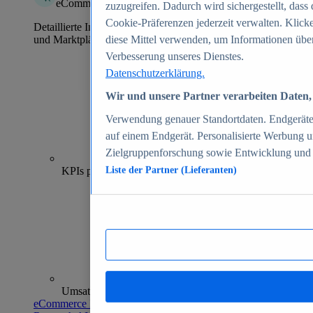
eCommerce Insights
zuzugreifen. Dadurch wird sichergestellt, dass 
Cookie-Präferenzen jederzeit verwalten. Klick
Detaillierte Informationen zu mehr als 39.000 Online-Shops
und Marktplätzen
diese Mittel verwenden, um Informationen über
Verbesserung unseres Dienstes.
Datenschutzerklärung.
Wir und unsere Partner verarbeiten Daten, 
Verwendung genauer Standortdaten. Endgeräteei
auf einem Endgerät. Personalisierte Werbung 
Zielgruppenforschung sowie Entwicklung und
70+
KPIs pro Shop
Liste der Partner (Lieferanten)
Umsatzanalysen und -prognosen
eCommerce Insights entdecken