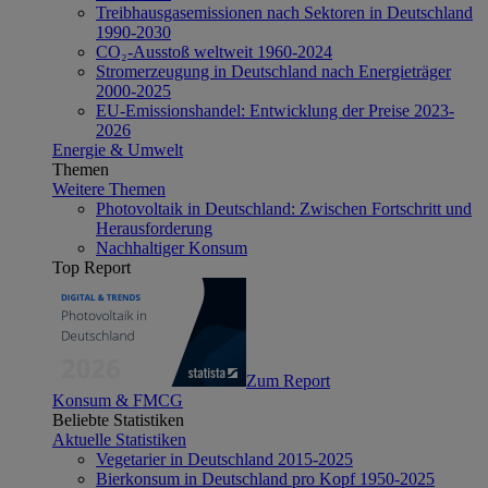
Treibhausgasemissionen nach Sektoren in Deutschland
1990-2030
CO₂-Ausstoß weltweit 1960-2024
Stromerzeugung in Deutschland nach Energieträger
2000-2025
EU-Emissionshandel: Entwicklung der Preise 2023-
2026
Energie & Umwelt
Themen
Weitere Themen
Photovoltaik in Deutschland: Zwischen Fortschritt und
Herausforderung
Nachhaltiger Konsum
Top Report
Zum Report
Konsum & FMCG
Beliebte Statistiken
Aktuelle Statistiken
Vegetarier in Deutschland 2015-2025
Bierkonsum in Deutschland pro Kopf 1950-2025