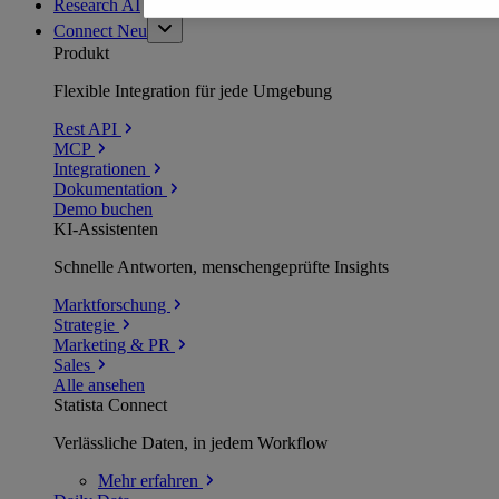
Research AI
Connect
Neu
Produkt
Flexible Integration für jede Umgebung
Rest API
MCP
Integrationen
Dokumentation
Demo buchen
KI-Assistenten
Schnelle Antworten, menschengeprüfte Insights
Marktforschung
Strategie
Marketing & PR
Sales
Alle ansehen
Statista Connect
Verlässliche Daten, in jedem Workflow
Mehr
erfahren