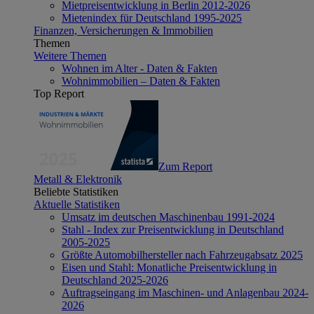
Mietpreisentwicklung in Berlin 2012-2026
Mietenindex für Deutschland 1995-2025
Finanzen, Versicherungen & Immobilien
Themen
Weitere Themen
Wohnen im Alter - Daten & Fakten
Wohnimmobilien – Daten & Fakten
Top Report
Zum Report
Metall & Elektronik
Beliebte Statistiken
Aktuelle Statistiken
Umsatz im deutschen Maschinenbau 1991-2024
Stahl - Index zur Preisentwicklung in Deutschland
2005-2025
Größte Automobilhersteller nach Fahrzeugabsatz 2025
Eisen und Stahl: Monatliche Preisentwicklung in
Deutschland 2025-2026
Auftragseingang im Maschinen- und Anlagenbau 2024-
2026