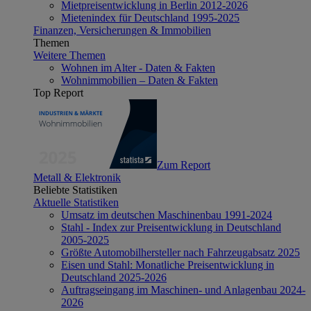
Mietpreisentwicklung in Berlin 2012-2026
Mietenindex für Deutschland 1995-2025
Finanzen, Versicherungen & Immobilien
Themen
Weitere Themen
Wohnen im Alter - Daten & Fakten
Wohnimmobilien – Daten & Fakten
Top Report
Zum Report
Metall & Elektronik
Beliebte Statistiken
Aktuelle Statistiken
Umsatz im deutschen Maschinenbau 1991-2024
Stahl - Index zur Preisentwicklung in Deutschland
2005-2025
Größte Automobilhersteller nach Fahrzeugabsatz 2025
Eisen und Stahl: Monatliche Preisentwicklung in
Deutschland 2025-2026
Auftragseingang im Maschinen- und Anlagenbau 2024-
2026