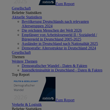
Zum Report
Gesellschaft
Beliebte Statistiken
Aktuelle Statistiken
Bevölkerung Deutschlands nach relevanten
Altersgruppen 2024
Die reichsten Menschen der Welt 2026
Empfänger von Arbeitslosengeld II / Sozialgeld /
Bürgergeld in Deutschland 2005-2025
Ausländer in Deutschland nach Nationalität 2025
Demografie: Altersstruktur in Deutschland 2024
Gesellschaft
Themen
Weitere Themen
Demografischer Wandel - Daten & Fakten
Jugendkriminalität in Deutschland - Daten & Fakten
Top Report
Zum Report
Verkehr & Logistik
Beliebte Statistiken