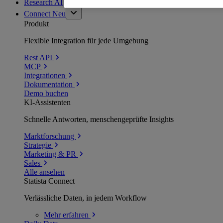
Research AI
Connect
Neu
Produkt
Flexible Integration für jede Umgebung
Rest API
MCP
Integrationen
Dokumentation
Demo buchen
KI-Assistenten
Schnelle Antworten, menschengeprüfte Insights
Marktforschung
Strategie
Marketing & PR
Sales
Alle ansehen
Statista Connect
Verlässliche Daten, in jedem Workflow
Mehr
erfahren