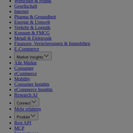
Wirtschaft & Politik
Gesellschaft
Internet
Pharma & Gesundheit
Energie & Umwelt
Verkehr & Logistik
Konsum & FMCG
Metall & Elektronik
Finanzen, Versicherungen & Immobilien
E-Commerce
Market Insights
Alle Märkte
Consumer
eCommerce
Mobility
Consumer Insights
eCommerce Insights
Research AI
Connect
Mehr erfahren
Produkt
Rest API
MCP