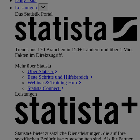
Daily Data
Leistungen
Das Statistik Portal
Trends aus 170 Branchen in 150+ Ländern und über 1 Mio.
Fakten im Direktzugriff.
Mehr über Statista
Über
Statista
Erste Schritte und
Hilfebereich
Webinar & Training
Hub
Statista
Connect
Leistungen
Statista+ bietet zusätzliche Dienstleistungen, die auf Ihre
spezifischen Bedürfnisse zugeschnitten sind. Als Ihr Partner