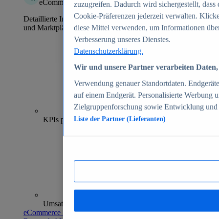
eCommerce Insights
zuzugreifen. Dadurch wird sichergestellt, dass 
Cookie-Präferenzen jederzeit verwalten. Klick
Detaillierte Informationen zu mehr als 39.000 Online-Shops
und Marktplätzen
diese Mittel verwenden, um Informationen über
Verbesserung unseres Dienstes.
Datenschutzerklärung.
Wir und unsere Partner verarbeiten Daten, 
Verwendung genauer Standortdaten. Endgeräteei
auf einem Endgerät. Personalisierte Werbung 
Zielgruppenforschung sowie Entwicklung und
70+
KPIs pro Shop
Liste der Partner (Lieferanten)
Umsatzanalysen und -prognosen
eCommerce Insights entdecken