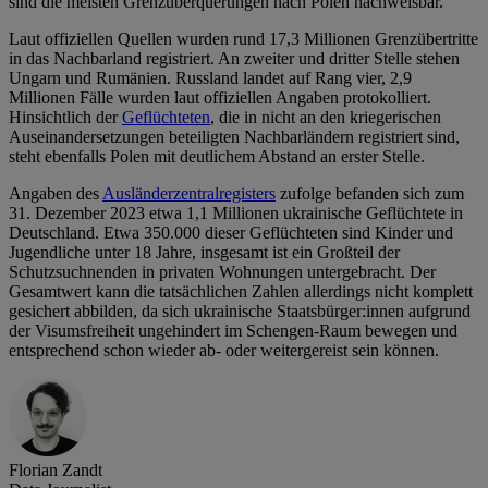
sind die meisten Grenzüberquerungen nach Polen nachweisbar.
Laut offiziellen Quellen wurden rund 17,3 Millionen Grenzübertritte
in das Nachbarland registriert. An zweiter und dritter Stelle stehen
Ungarn und Rumänien. Russland landet auf Rang vier, 2,9
Millionen Fälle wurden laut offiziellen Angaben protokolliert.
Hinsichtlich der
Geflüchteten
, die in nicht an den kriegerischen
Auseinandersetzungen beteiligten Nachbarländern registriert sind,
steht ebenfalls Polen mit deutlichem Abstand an erster Stelle.
Angaben des
Ausländerzentralregisters
zufolge befanden sich zum
31. Dezember 2023 etwa 1,1 Millionen ukrainische Geflüchtete in
Deutschland. Etwa 350.000 dieser Geflüchteten sind Kinder und
Jugendliche unter 18 Jahre, insgesamt ist ein Großteil der
Schutzsuchnenden in privaten Wohnungen untergebracht. Der
Gesamtwert kann die tatsächlichen Zahlen allerdings nicht komplett
gesichert abbilden, da sich ukrainische Staatsbürger:innen aufgrund
der Visumsfreiheit ungehindert im Schengen-Raum bewegen und
entsprechend schon wieder ab- oder weitergereist sein können.
Florian Zandt