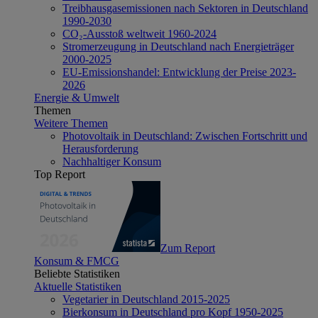
Treibhausgasemissionen nach Sektoren in Deutschland
1990-2030
CO₂-Ausstoß weltweit 1960-2024
Stromerzeugung in Deutschland nach Energieträger
2000-2025
EU-Emissionshandel: Entwicklung der Preise 2023-
2026
Energie & Umwelt
Themen
Weitere Themen
Photovoltaik in Deutschland: Zwischen Fortschritt und
Herausforderung
Nachhaltiger Konsum
Top Report
Zum Report
Konsum & FMCG
Beliebte Statistiken
Aktuelle Statistiken
Vegetarier in Deutschland 2015-2025
Bierkonsum in Deutschland pro Kopf 1950-2025