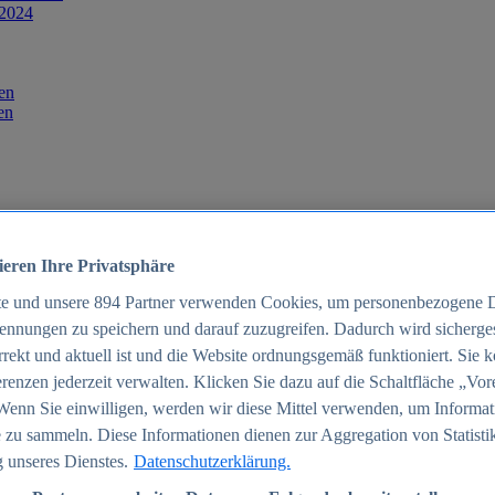
 2024
en
en
ieren Ihre Privatsphäre
te und unsere
894
Partner verwenden Cookies, um personenbezogene 
ennungen zu speichern und darauf zuzugreifen. Dadurch wird sichergest
orrekt und aktuell ist und die Website ordnungsgemäß funktioniert. Sie 
025
renzen jederzeit verwalten. Klicken Sie dazu auf die Schaltfläche „Vor
schland 2025
Wenn Sie einwilligen, werden wir diese Mittel verwenden, um Informat
 zu sammeln. Diese Informationen dienen zur Aggregation von Statisti
 unseres Dienstes.
Datenschutzerklärung.