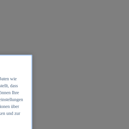
Daten wie
ellt, dass
können Ihre
einstellungen
ionen über
ken und zur