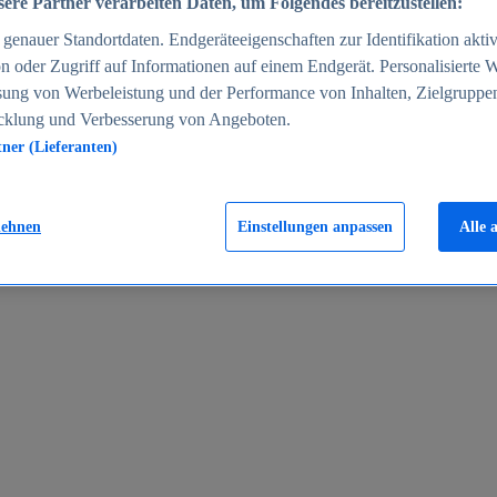
ere Partner verarbeiten Daten, um Folgendes bereitzustellen:
enauer Standortdaten. Endgeräteeigenschaften zur Identifikation aktiv
n oder Zugriff auf Informationen auf einem Endgerät. Personalisierte
sung von Werbeleistung und der Performance von Inhalten, Zielgruppe
cklung und Verbesserung von Angeboten.
tner (Lieferanten)
en 2024
lehnen
Einstellungen anpassen
Alle 
rgeld in Deutschland 2005-2025