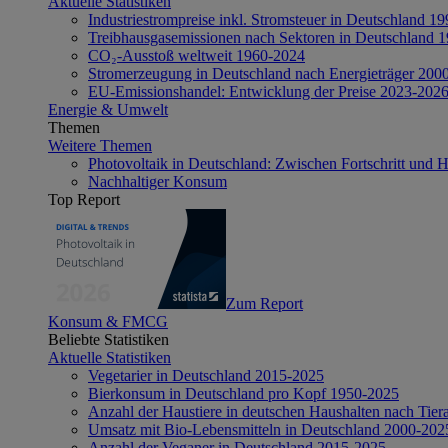
Aktuelle Statistiken
Industriestrompreise inkl. Stromsteuer in Deutschland 1
Treibhausgasemissionen nach Sektoren in Deutschland 
CO₂-Ausstoß weltweit 1960-2024
Stromerzeugung in Deutschland nach Energieträger 200
EU-Emissionshandel: Entwicklung der Preise 2023-202
Energie & Umwelt
Themen
Weitere Themen
Photovoltaik in Deutschland: Zwischen Fortschritt und 
Nachhaltiger Konsum
Top Report
Zum Report
Konsum & FMCG
Beliebte Statistiken
Aktuelle Statistiken
Vegetarier in Deutschland 2015-2025
Bierkonsum in Deutschland pro Kopf 1950-2025
Anzahl der Haustiere in deutschen Haushalten nach Tier
Umsatz mit Bio-Lebensmitteln in Deutschland 2000-202
Anzahl der Veganer in Deutschland 2015-2025