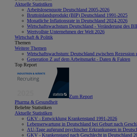
Aktuelle Statistiken
Arbeitslosenquote Deutschland 2005-2026
Bruttoinlandsprodukt (BIP) Deutschland 1991-2025
Monatliche Inflationsrate in Deutschland 2024-2026
Wirtschaftswachstum Deutschland - Veränderung des B
Wertvollste Unternehmen der Welt 2026
Wirtschaft & Politik
Themen
Weitere Themen
Wirtschaftswachstum: Deutschland zwischen Rezession 
Generation Z auf dem Arbeitsmarkt - Daten & Fakten
Top Report
Zum Report
Pharma & Gesundheit
Beliebte Statistiken
Aktuelle Statistiken
GKV - Entwicklung Krankenstand 1991-2026
Lebenserwartung in Deutschland bei Geburt nach Gesch
AU-Tage aufgrund psychischer Erkrankungen in Deutsc
GKV - Krankenstand nach Geschlecht in Deutschland 