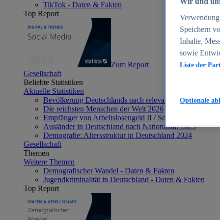
Wir und uns
TikTok - Daten & Fakten
Top Report
Verwendung g
Speichern vo
Inhalte, Mes
sowie Entwi
Zum Report
Liste der Par
Gesellschaft
Beliebte Statistiken
Aktuelle Statistiken
Bevölkerung Deutschlands nach relevanten Altersgrupp
Optionale ab
Die reichsten Menschen der Welt 2026
Empfänger von Arbeitslosengeld II / Sozialgeld / Bürge
Ausländer in Deutschland nach Nationalität 2025
Demografie: Altersstruktur in Deutschland 2024
Gesellschaft
Themen
Weitere Themen
Demografischer Wandel - Daten & Fakten
Jugendkriminalität in Deutschland - Daten & Fakten
Top Report