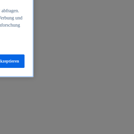
 abfragen.
 Werbung und
nforschung
akzeptieren