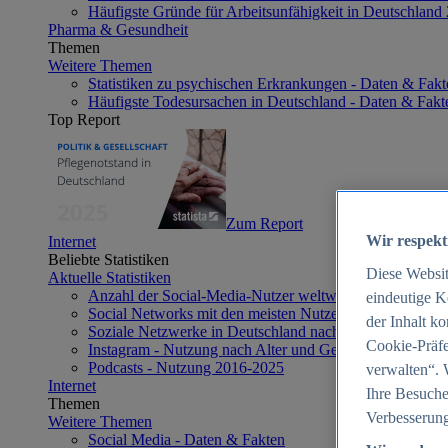
Häufigste Gründe für Arbeitsunfähigkeit in Deutschland
Pharma & Gesundheit
Themen
Weitere Themen
Statistiken zu psychischen Erkrankungen - Daten & Fakt
Häufigste Todesursachen in Deutschland - Daten & Fakt
Top Report
Zum Report
Wir respekt
Internet
Beliebte Statistiken
Diese Websi
Aktuelle Statistiken
Anzahl der Social-Media-Nutzer weltweit 2012-2025
eindeutige K
Social Networks mit den meisten Nutzern weltweit 2025
der Inhalt k
Soziale Netzwerke in Deutschland nach Generationen 2
Cookie-Präfe
Instagram - Nutzung nach Alter und Geschlecht in Deut
Podcasts - Nutzung 2016-2025
verwalten“. 
Internet
Ihre Besuche
Themen
Verbesserung
Weitere Themen
Social Media - Daten & Fakten