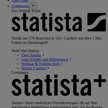
Daily Data
Leistungen
Das Statistik Portal
Trends aus 170 Branchen in 150+ Ländern und über 1 Mio.
Fakten im Direktzugriff.
Mehr über Statista
Über
Statista
Erste Schritte und
Hilfebereich
Webinar & Training
Hub
Statista
Connect
Leistungen
Statista+ bietet zusätzliche Dienstleistungen, die auf Ihre
spezifischen Bedürfnisse zugeschnitten sind. Als Ihr Partner