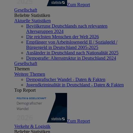
Zum Report
Gesellschaft
Beliebte Statistiken
Aktuelle Statistiken
Bevölkerung Deutschlands nach relevanten
Altersgruppen 2024
Die reichsten Menschen der Welt 2026
Empfänger von Arbeitslosengeld II / Sozialgeld /
Bürgergeld in Deutschland 2005-2025
Ausländer in Deutschland nach Nationalität 2025
Demografie: Altersstruktur in Deutschland 2024
Gesellschaft
Themen
Weitere Themen
Demografischer Wandel - Daten & Fakten
Jugendkriminalität in Deutschland - Daten & Fakten
Top Report
Zum Report
Verkehr & Logistik
Beliebte Statistiken