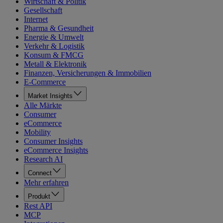
Wirtschaft & Politik
Gesellschaft
Internet
Pharma & Gesundheit
Energie & Umwelt
Verkehr & Logistik
Konsum & FMCG
Metall & Elektronik
Finanzen, Versicherungen & Immobilien
E-Commerce
Market Insights
Alle Märkte
Consumer
eCommerce
Mobility
Consumer Insights
eCommerce Insights
Research AI
Connect
Mehr erfahren
Produkt
Rest API
MCP