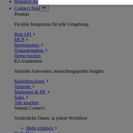
Research AI
Connect
Neu
Produkt
Flexible Integration für jede Umgebung
Rest API
MCP
Integrationen
Dokumentation
Demo buchen
KI-Assistenten
Schnelle Antworten, menschengeprüfte Insights
Marktforschung
Strategie
Marketing & PR
Sales
Alle ansehen
Statista Connect
Verlässliche Daten, in jedem Workflow
Mehr
erfahren