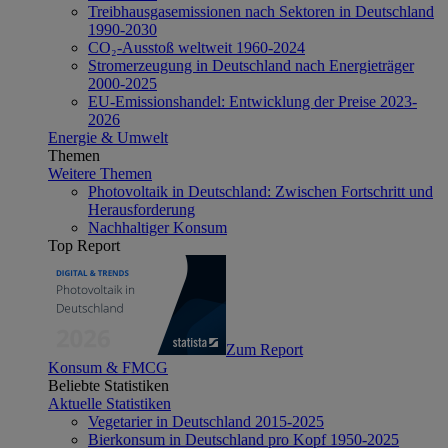
Treibhausgasemissionen nach Sektoren in Deutschland
1990-2030
CO₂-Ausstoß weltweit 1960-2024
Stromerzeugung in Deutschland nach Energieträger
2000-2025
EU-Emissionshandel: Entwicklung der Preise 2023-
2026
Energie & Umwelt
Themen
Weitere Themen
Photovoltaik in Deutschland: Zwischen Fortschritt und
Herausforderung
Nachhaltiger Konsum
Top Report
Zum Report
Konsum & FMCG
Beliebte Statistiken
Aktuelle Statistiken
Vegetarier in Deutschland 2015-2025
Bierkonsum in Deutschland pro Kopf 1950-2025