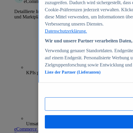
eCommerce Insights
zuzugreifen. Dadurch wird sichergestellt, dass 
Cookie-Präferenzen jederzeit verwalten. Klick
Detaillierte Informationen zu mehr als 39.000 Online-Shops
und Marktplätzen
diese Mittel verwenden, um Informationen über
Verbesserung unseres Dienstes.
Datenschutzerklärung.
Wir und unsere Partner verarbeiten Daten, 
Verwendung genauer Standortdaten. Endgeräteei
auf einem Endgerät. Personalisierte Werbung 
Zielgruppenforschung sowie Entwicklung und
70+
KPIs pro Shop
Liste der Partner (Lieferanten)
Umsatzanalysen und -prognosen
eCommerce Insights entdecken