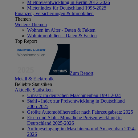
Mietpreisentwicklung in Berlin 2012-2026
Mietenindex für Deutschland 1995-2025
Finanzen, Versicherungen & Immobilien
Themen
Weitere Themen
Wohnen im Alter - Daten & Fakten
Wohnimmobilien – Daten & Fakten
Top Report
Zum Report
Metall & Elektronik
Beliebte Statistiken
Aktuelle Statistiken
Umsatz im deutschen Maschinenbau 1991-2024
Stahl - Index zur Preisentwicklung in Deutschland
2005-2025
Größte Automobilhersteller nach Fahrzeugabsatz 2025
Eisen und Stahl: Monatliche Preisentwicklung in
Deutschland 2025-2026
Auftragseingang im Maschinen- und Anlagenbau 2024-
2026