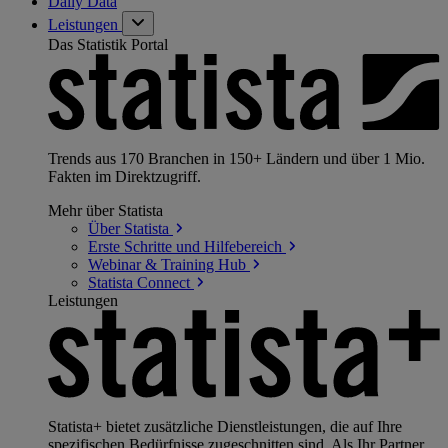
Daily Data
Leistungen
Das Statistik Portal
Trends aus 170 Branchen in 150+ Ländern und über 1 Mio.
Fakten im Direktzugriff.
Mehr über Statista
Über
Statista
Erste Schritte und
Hilfebereich
Webinar & Training
Hub
Statista
Connect
Leistungen
Statista+ bietet zusätzliche Dienstleistungen, die auf Ihre
spezifischen Bedürfnisse zugeschnitten sind. Als Ihr Partner