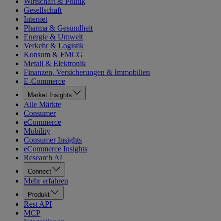
Wirtschaft & Politik
Gesellschaft
Internet
Pharma & Gesundheit
Energie & Umwelt
Verkehr & Logistik
Konsum & FMCG
Metall & Elektronik
Finanzen, Versicherungen & Immobilien
E-Commerce
Market Insights
Alle Märkte
Consumer
eCommerce
Mobility
Consumer Insights
eCommerce Insights
Research AI
Connect
Mehr erfahren
Produkt
Rest API
MCP