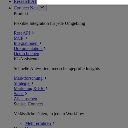
Research AI
Connect
Neu
Produkt
Flexible Integration für jede Umgebung
Rest API
MCP
Integrationen
Dokumentation
Demo buchen
KI-Assistenten
Schnelle Antworten, menschengeprüfte Insights
Marktforschung
Strategie
Marketing & PR
Sales
Alle ansehen
Statista Connect
Verlässliche Daten, in jedem Workflow
Mehr
erfahren