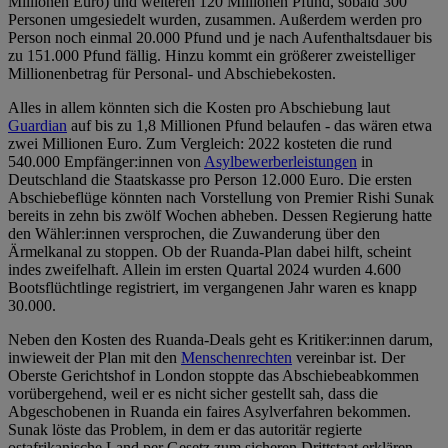
Millionen Euro) und weiteren 120 Millionen Pfund, sobald 300
Personen umgesiedelt wurden, zusammen. Außerdem werden pro
Person noch einmal 20.000 Pfund und je nach Aufenthaltsdauer bis
zu 151.000 Pfund fällig. Hinzu kommt ein größerer zweistelliger
Millionenbetrag für Personal- und Abschiebekosten.
Alles in allem könnten sich die Kosten pro Abschiebung laut
Guardian
auf bis zu 1,8 Millionen Pfund belaufen - das wären etwa
zwei Millionen Euro. Zum Vergleich: 2022 kosteten die rund
540.000 Empfänger:innen von
Asylbewerberleistungen
in
Deutschland die Staatskasse pro Person 12.000 Euro. Die ersten
Abschiebeflüge könnten nach Vorstellung von Premier Rishi Sunak
bereits in zehn bis zwölf Wochen abheben. Dessen Regierung hatte
den Wähler:innen versprochen, die Zuwanderung über den
Ärmelkanal zu stoppen. Ob der Ruanda-Plan dabei hilft, scheint
indes zweifelhaft. Allein im ersten Quartal 2024 wurden 4.600
Bootsflüchtlinge registriert, im vergangenen Jahr waren es knapp
30.000.
Neben den Kosten des Ruanda-Deals geht es Kritiker:innen darum,
inwieweit der Plan mit den
Menschenrechten
vereinbar ist. Der
Oberste Gerichtshof in London stoppte das Abschiebeabkommen
vorübergehend, weil er es nicht sicher gestellt sah, dass die
Abgeschobenen in Ruanda ein faires Asylverfahren bekommen.
Sunak löste das Problem, in dem er das autoritär regierte
ostafrikanische Land per Gesetz zum sicheren Drittstaat erklären