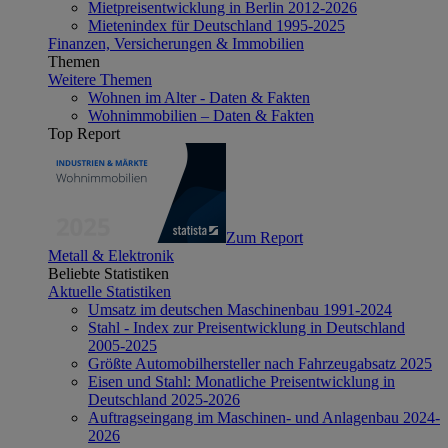
Mietpreisentwicklung in Berlin 2012-2026
Mietenindex für Deutschland 1995-2025
Finanzen, Versicherungen & Immobilien
Themen
Weitere Themen
Wohnen im Alter - Daten & Fakten
Wohnimmobilien – Daten & Fakten
Top Report
Zum Report
Metall & Elektronik
Beliebte Statistiken
Aktuelle Statistiken
Umsatz im deutschen Maschinenbau 1991-2024
Stahl - Index zur Preisentwicklung in Deutschland
2005-2025
Größte Automobilhersteller nach Fahrzeugabsatz 2025
Eisen und Stahl: Monatliche Preisentwicklung in
Deutschland 2025-2026
Auftragseingang im Maschinen- und Anlagenbau 2024-
2026