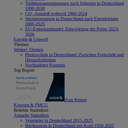
Treibhausgasemissionen nach Sektoren in Deutschland
1990-2030
CO₂-Ausstoß weltweit 1960-2024
Stromerzeugung in Deutschland nach Energieträger
2000-2025
EU-Emissionshandel: Entwicklung der Preise 2023-
2026
Energie & Umwelt
Themen
Weitere Themen
Photovoltaik in Deutschland: Zwischen Fortschritt und
Herausforderung
Nachhaltiger Konsum
Top Report
Zum Report
Konsum & FMCG
Beliebte Statistiken
Aktuelle Statistiken
Vegetarier in Deutschland 2015-2025
Bierkonsum in Deutschland pro Kopf 1950-2025