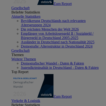
Zum Report
Gesellschaft
Beliebte Statistiken
Aktuelle Statistiken
Bevölkerung Deutschlands nach relevanten
Altersgruppen 2024
Die reichsten Menschen der Welt 2026
Empfänger von Arbeitslosengeld II / Sozialgeld /
Bürgergeld in Deutschland 2005-2025
Ausländer in Deutschland nach Nationalität 2025
Demografie: Altersstruktur in Deutschland 2024
Gesellschaft
Themen
Weitere Themen
Demografischer Wandel - Daten & Fakten
Jugendkriminalität in Deutschland - Daten & Fakten
Top Report
Zum Report
Verkehr & Logistik
Beliebte Statistiken