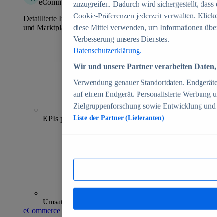
eCommerce Insights
zuzugreifen. Dadurch wird sichergestellt, dass 
Cookie-Präferenzen jederzeit verwalten. Klick
Detaillierte Informationen zu mehr als 39.000 Online-Shops
und Marktplätzen
diese Mittel verwenden, um Informationen über
Verbesserung unseres Dienstes.
Datenschutzerklärung.
Wir und unsere Partner verarbeiten Daten, 
Verwendung genauer Standortdaten. Endgeräteei
auf einem Endgerät. Personalisierte Werbung 
Zielgruppenforschung sowie Entwicklung und
70+
KPIs pro Shop
Liste der Partner (Lieferanten)
Umsatzanalysen und -prognosen
eCommerce Insights entdecken