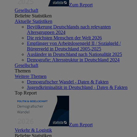
Zum Report
Gesellschaft
Beliebte Statistiken
Aktuelle Statistiken
Bevölkerung Deutschlands nach relevanten
Altersgruppen 2024
Die reichsten Menschen der Welt 2026
Empfänger von Arbeitslosengeld II / Sozialgeld /
Bürgergeld in Deutschland 2005-2025
Ausländer in Deutschland nach Nationalität 2025
Demografie: Altersstruktur in Deutschland 2024
Gesellschaft
Themen
Weitere Themen
Demografischer Wandel - Daten & Fakten
Jugendkriminalität in Deutschland - Daten & Fakten
Top Report
Zum Report
Verkehr & Logistik
Beliebte Statistiken