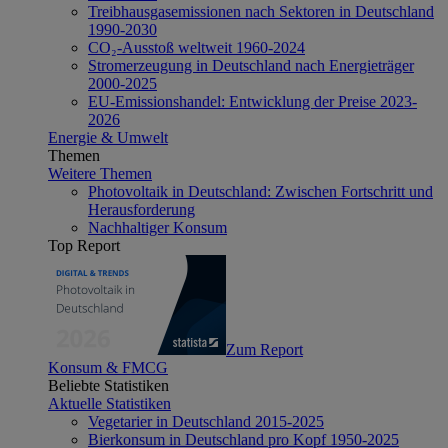
Treibhausgasemissionen nach Sektoren in Deutschland
1990-2030
CO₂-Ausstoß weltweit 1960-2024
Stromerzeugung in Deutschland nach Energieträger
2000-2025
EU-Emissionshandel: Entwicklung der Preise 2023-
2026
Energie & Umwelt
Themen
Weitere Themen
Photovoltaik in Deutschland: Zwischen Fortschritt und
Herausforderung
Nachhaltiger Konsum
Top Report
Zum Report
Konsum & FMCG
Beliebte Statistiken
Aktuelle Statistiken
Vegetarier in Deutschland 2015-2025
Bierkonsum in Deutschland pro Kopf 1950-2025