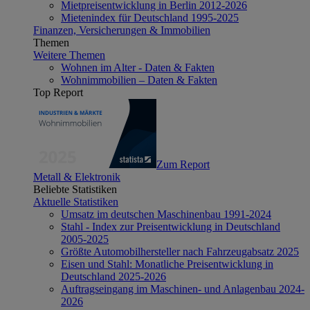
Mietpreisentwicklung in Berlin 2012-2026
Mietenindex für Deutschland 1995-2025
Finanzen, Versicherungen & Immobilien
Themen
Weitere Themen
Wohnen im Alter - Daten & Fakten
Wohnimmobilien – Daten & Fakten
Top Report
Zum Report
Metall & Elektronik
Beliebte Statistiken
Aktuelle Statistiken
Umsatz im deutschen Maschinenbau 1991-2024
Stahl - Index zur Preisentwicklung in Deutschland
2005-2025
Größte Automobilhersteller nach Fahrzeugabsatz 2025
Eisen und Stahl: Monatliche Preisentwicklung in
Deutschland 2025-2026
Auftragseingang im Maschinen- und Anlagenbau 2024-
2026