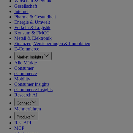
Wirtschaft & Politik
Gesellschaft
Internet
Pharma & Gesundheit
Energie & Umwelt
Verkehr & Logistik
Konsum & FMCG
Metall & Elektronik
Finanzen, Versicherungen & Immobilien
E-Commerce
Market Insights
Alle Märkte
Consumer
eCommerce
Mobility
Consumer Insights
eCommerce Insights
Research AI
Connect
Mehr erfahren
Produkt
Rest API
MCP