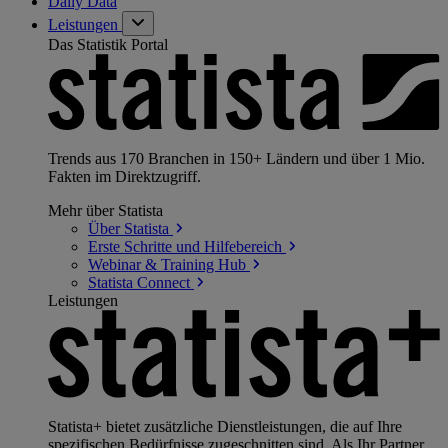
Daily Data
Leistungen
Das Statistik Portal
Trends aus 170 Branchen in 150+ Ländern und über 1 Mio.
Fakten im Direktzugriff.
Mehr über Statista
Über
Statista
Erste Schritte und
Hilfebereich
Webinar & Training
Hub
Statista
Connect
Leistungen
Statista+ bietet zusätzliche Dienstleistungen, die auf Ihre
spezifischen Bedürfnisse zugeschnitten sind. Als Ihr Partner