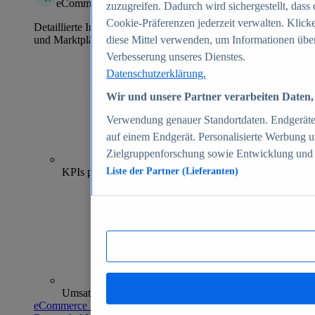
eCommerce Insights
zuzugreifen. Dadurch wird sichergestellt, dass 
Cookie-Präferenzen jederzeit verwalten. Klick
Detaillierte Informationen zu mehr als 39.000 Online-Shops
und Marktplätzen
diese Mittel verwenden, um Informationen über
Verbesserung unseres Dienstes.
Datenschutzerklärung.
Wir und unsere Partner verarbeiten Daten, 
Verwendung genauer Standortdaten. Endgeräteei
auf einem Endgerät. Personalisierte Werbung 
Zielgruppenforschung sowie Entwicklung und
70+
KPIs pro Shop
Liste der Partner (Lieferanten)
Umsatzanalysen und -prognosen
eCommerce Insights entdecken