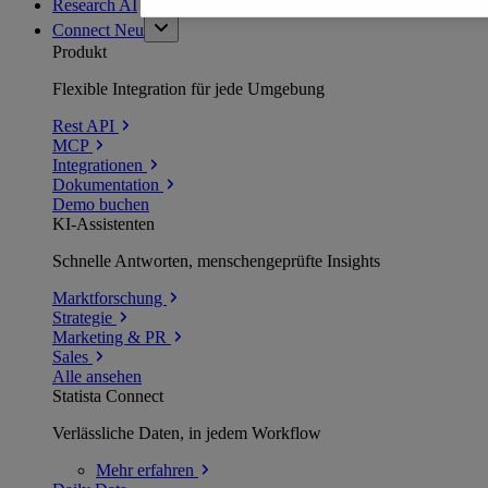
Research AI
Connect
Neu
Produkt
Flexible Integration für jede Umgebung
Rest API
MCP
Integrationen
Dokumentation
Demo buchen
KI-Assistenten
Schnelle Antworten, menschengeprüfte Insights
Marktforschung
Strategie
Marketing & PR
Sales
Alle ansehen
Statista Connect
Verlässliche Daten, in jedem Workflow
Mehr
erfahren