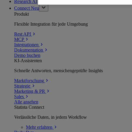
Research AI
Connect
Neu
Produkt
Flexible Integration für jede Umgebung
Rest API
MCP
Integrationen
Dokumentation
Demo buchen
KI-Assistenten
Schnelle Antworten, menschengeprüfte Insights
Marktforschung
Strategie
Marketing & PR
Sales
Alle ansehen
Statista Connect
Verlässliche Daten, in jedem Workflow
Mehr
erfahren