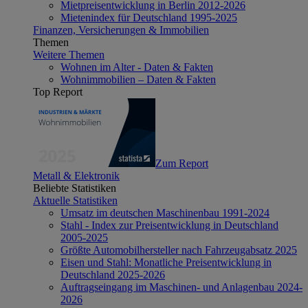
Mietpreisentwicklung in Berlin 2012-2026
Mietenindex für Deutschland 1995-2025
Finanzen, Versicherungen & Immobilien
Themen
Weitere Themen
Wohnen im Alter - Daten & Fakten
Wohnimmobilien – Daten & Fakten
Top Report
Zum Report
Metall & Elektronik
Beliebte Statistiken
Aktuelle Statistiken
Umsatz im deutschen Maschinenbau 1991-2024
Stahl - Index zur Preisentwicklung in Deutschland
2005-2025
Größte Automobilhersteller nach Fahrzeugabsatz 2025
Eisen und Stahl: Monatliche Preisentwicklung in
Deutschland 2025-2026
Auftragseingang im Maschinen- und Anlagenbau 2024-
2026