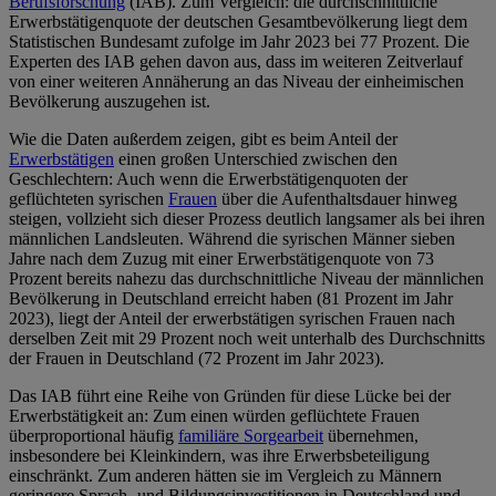
Berufsforschung
(IAB). Zum Vergleich: die durchschnittliche
Erwerbstätigenquote der deutschen Gesamtbevölkerung liegt dem
Statistischen Bundesamt zufolge im Jahr 2023 bei 77 Prozent. Die
Experten des IAB gehen davon aus, dass im weiteren Zeitverlauf
von einer weiteren Annäherung an das Niveau der einheimischen
Bevölkerung auszugehen ist.
Wie die Daten außerdem zeigen, gibt es beim Anteil der
Erwerbstätigen
einen großen Unterschied zwischen den
Geschlechtern: Auch wenn die Erwerbstätigenquoten der
geflüchteten syrischen
Frauen
über die Aufenthaltsdauer hinweg
steigen, vollzieht sich dieser Prozess deutlich langsamer als bei ihren
männlichen Landsleuten. Während die syrischen Männer sieben
Jahre nach dem Zuzug mit einer Erwerbstätigenquote von 73
Prozent bereits nahezu das durchschnittliche Niveau der männlichen
Bevölkerung in Deutschland erreicht haben (81 Prozent im Jahr
2023), liegt der Anteil der erwerbstätigen syrischen Frauen nach
derselben Zeit mit 29 Prozent noch weit unterhalb des Durchschnitts
der Frauen in Deutschland (72 Prozent im Jahr 2023).
Das IAB führt eine Reihe von Gründen für diese Lücke bei der
Erwerbstätigkeit an: Zum einen würden geflüchtete Frauen
überproportional häufig
familiäre Sorgearbeit
übernehmen,
insbesondere bei Kleinkindern, was ihre Erwerbsbeteiligung
einschränkt. Zum anderen hätten sie im Vergleich zu Männern
geringere Sprach- und Bildungsinvestitionen in Deutschland und