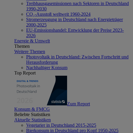
Treibhausgasemissionen nach Sektoren in Deutschland
1990-2030
CO₂-Ausstoß weltweit 1960-2024
Stromerzeugung in Deutschland nach Energieträger
2000-2025
EU-Emissionshandel: Entwicklung der Preise 2023-
2026
Energie & Umwelt
Themen
Weitere Themen
Photovoltaik in Deutschland: Zwischen Fortschritt und
Herausforderung
Nachhaltiger Konsum
Top Report
Zum Report
Konsum & FMCG
Beliebte Statistiken
Aktuelle Statistiken
Vegetarier in Deutschland 2015-2025
Bierkonsum in Deutschland pro Kopf 1950-2025