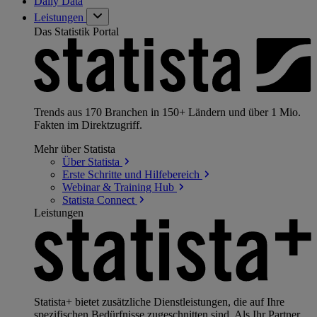
Daily Data
Leistungen
Das Statistik Portal
Trends aus 170 Branchen in 150+ Ländern und über 1 Mio.
Fakten im Direktzugriff.
Mehr über Statista
Über
Statista
Erste Schritte und
Hilfebereich
Webinar & Training
Hub
Statista
Connect
Leistungen
Statista+ bietet zusätzliche Dienstleistungen, die auf Ihre
spezifischen Bedürfnisse zugeschnitten sind. Als Ihr Partner