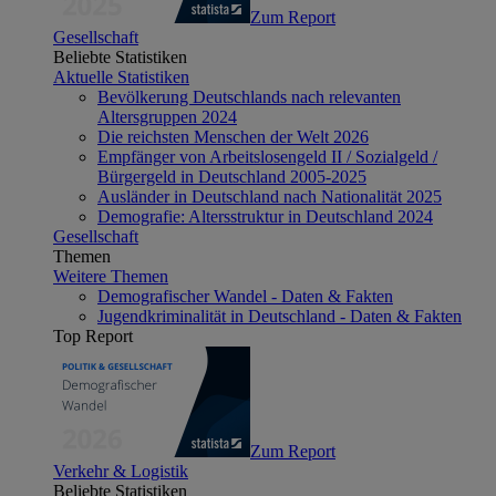
Zum Report
Gesellschaft
Beliebte Statistiken
Aktuelle Statistiken
Bevölkerung Deutschlands nach relevanten
Altersgruppen 2024
Die reichsten Menschen der Welt 2026
Empfänger von Arbeitslosengeld II / Sozialgeld /
Bürgergeld in Deutschland 2005-2025
Ausländer in Deutschland nach Nationalität 2025
Demografie: Altersstruktur in Deutschland 2024
Gesellschaft
Themen
Weitere Themen
Demografischer Wandel - Daten & Fakten
Jugendkriminalität in Deutschland - Daten & Fakten
Top Report
Zum Report
Verkehr & Logistik
Beliebte Statistiken