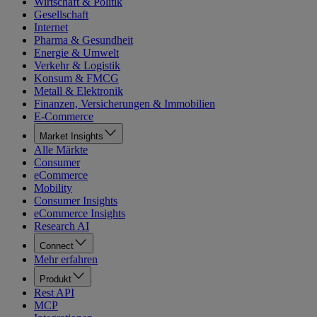
Wirtschaft & Politik
Gesellschaft
Internet
Pharma & Gesundheit
Energie & Umwelt
Verkehr & Logistik
Konsum & FMCG
Metall & Elektronik
Finanzen, Versicherungen & Immobilien
E-Commerce
Market Insights
Alle Märkte
Consumer
eCommerce
Mobility
Consumer Insights
eCommerce Insights
Research AI
Connect
Mehr erfahren
Produkt
Rest API
MCP