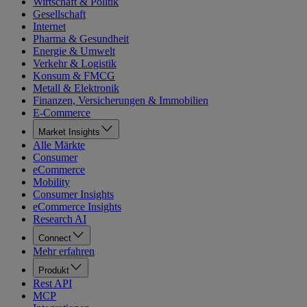
Wirtschaft & Politik
Gesellschaft
Internet
Pharma & Gesundheit
Energie & Umwelt
Verkehr & Logistik
Konsum & FMCG
Metall & Elektronik
Finanzen, Versicherungen & Immobilien
E-Commerce
Market Insights
Alle Märkte
Consumer
eCommerce
Mobility
Consumer Insights
eCommerce Insights
Research AI
Connect
Mehr erfahren
Produkt
Rest API
MCP