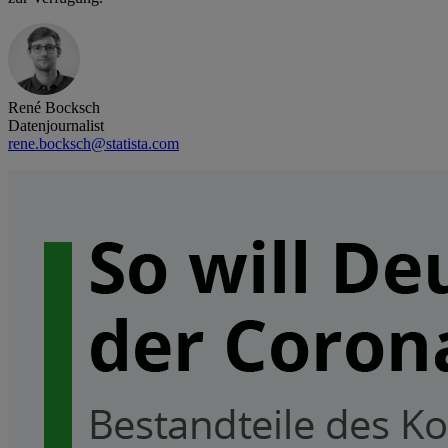
René Bocksch
Datenjournalist
rene.bocksch@statista.com