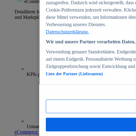
eCommerce Insights
zuzugreifen. Dadurch wird sichergestellt, dass 
Cookie-Präferenzen jederzeit verwalten. Klick
Detaillierte Informationen zu mehr als 39.000 Online-Shops
und Marktplätzen
diese Mittel verwenden, um Informationen über
Verbesserung unseres Dienstes.
Datenschutzerklärung.
Wir und unsere Partner verarbeiten Daten, 
Verwendung genauer Standortdaten. Endgeräteei
auf einem Endgerät. Personalisierte Werbung 
Zielgruppenforschung sowie Entwicklung und
70+
KPIs pro Shop
Liste der Partner (Lieferanten)
Umsatzanalysen und -prognosen
eCommerce Insights entdecken