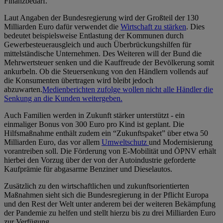
Finanzbedarf.
Laut Angaben der Bundesregierung wird der Großteil der 130
Milliarden Euro dafür verwendet die
Wirtschaft zu stärken
. Dies
bedeutet beispielsweise Entlastung der Kommunen durch
Gewerbesteuerausgleich und auch Überbrückungshilfen für
mittelständische Unternehmen. Des Weiteren will der Bund die
Mehrwertsteuer senken und die Kauffreude der Bevölkerung somit
ankurbeln. Ob die Steuersenkung von den Händlern vollends auf
die Konsumenten übertragen wird bleibt jedoch
abzuwarten.
Medienberichten zufolge wollen nicht alle Händler die
Senkung an die Kunden weitergeben.
Auch Familien werden in Zukunft stärker unterstützt - ein
einmaliger Bonus von 300 Euro pro Kind ist geplant. Die
Hilfsmaßnahme enthält zudem ein “Zukunftspaket” über etwa 50
Milliarden Euro, das vor allem
Umweltschutz
und Modernisierung
vorantreiben soll. Die Förderung von E-Mobilität und ÖPNV erhält
hierbei den Vorzug über der von der Autoindustrie geforderte
Kaufprämie für abgasarme Benziner und Dieselautos.
Zusätzlich zu den wirtschaftlichen und zukunftsorientierten
Maßnahmen sieht sich die Bundesregierung in der Pflicht Europa
und den Rest der Welt unter anderem bei der weiteren Bekämpfung
der Pandemie zu helfen und stellt hierzu bis zu drei Milliarden Euro
zur Verfügung.