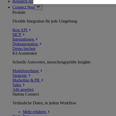
Research AI
Connect
Neu
Produkt
Flexible Integration für jede Umgebung
Rest API
MCP
Integrationen
Dokumentation
Demo buchen
KI-Assistenten
Schnelle Antworten, menschengeprüfte Insights
Marktforschung
Strategie
Marketing & PR
Sales
Alle ansehen
Statista Connect
Verlässliche Daten, in jedem Workflow
Mehr
erfahren