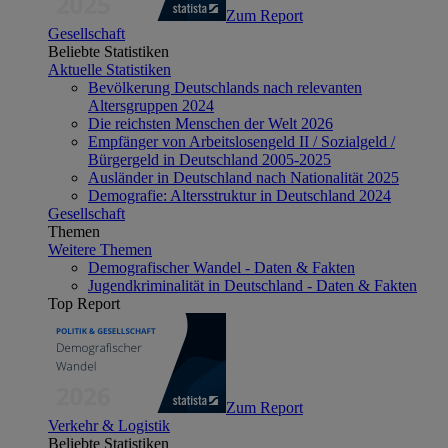
Zum Report
Gesellschaft
Beliebte Statistiken
Aktuelle Statistiken
Bevölkerung Deutschlands nach relevanten
Altersgruppen 2024
Die reichsten Menschen der Welt 2026
Empfänger von Arbeitslosengeld II / Sozialgeld /
Bürgergeld in Deutschland 2005-2025
Ausländer in Deutschland nach Nationalität 2025
Demografie: Altersstruktur in Deutschland 2024
Gesellschaft
Themen
Weitere Themen
Demografischer Wandel - Daten & Fakten
Jugendkriminalität in Deutschland - Daten & Fakten
Top Report
Zum Report
Verkehr & Logistik
Beliebte Statistiken