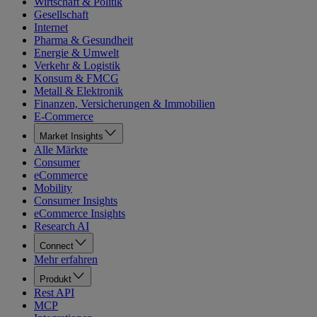
Wirtschaft & Politik
Gesellschaft
Internet
Pharma & Gesundheit
Energie & Umwelt
Verkehr & Logistik
Konsum & FMCG
Metall & Elektronik
Finanzen, Versicherungen & Immobilien
E-Commerce
Market Insights
Alle Märkte
Consumer
eCommerce
Mobility
Consumer Insights
eCommerce Insights
Research AI
Connect
Mehr erfahren
Produkt
Rest API
MCP