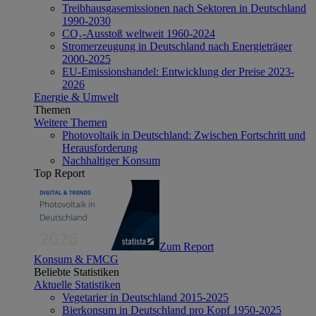
Treibhausgasemissionen nach Sektoren in Deutschland
1990-2030
CO₂-Ausstoß weltweit 1960-2024
Stromerzeugung in Deutschland nach Energieträger
2000-2025
EU-Emissionshandel: Entwicklung der Preise 2023-
2026
Energie & Umwelt
Themen
Weitere Themen
Photovoltaik in Deutschland: Zwischen Fortschritt und
Herausforderung
Nachhaltiger Konsum
Top Report
Zum Report
Konsum & FMCG
Beliebte Statistiken
Aktuelle Statistiken
Vegetarier in Deutschland 2015-2025
Bierkonsum in Deutschland pro Kopf 1950-2025