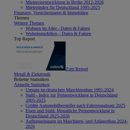
Mietpreisentwicklung in Berlin 2012-2026
Mietenindex für Deutschland 1995-2025
Finanzen, Versicherungen & Immobilien
Themen
Weitere Themen
Wohnen im Alter - Daten & Fakten
Wohnimmobilien – Daten & Fakten
Top Report
Zum Report
Metall & Elektronik
Beliebte Statistiken
Aktuelle Statistiken
Umsatz im deutschen Maschinenbau 1991-2024
Stahl - Index zur Preisentwicklung in Deutschland
2005-2025
Größte Automobilhersteller nach Fahrzeugabsatz 2025
Eisen und Stahl: Monatliche Preisentwicklung in
Deutschland 2025-2026
Auftragseingang im Maschinen- und Anlagenbau 2024-
2026