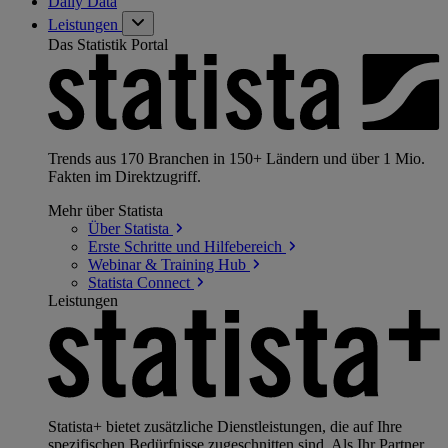
Daily Data
Leistungen
Das Statistik Portal
Trends aus 170 Branchen in 150+ Ländern und über 1 Mio.
Fakten im Direktzugriff.
Mehr über Statista
Über
Statista
Erste Schritte und
Hilfebereich
Webinar & Training
Hub
Statista
Connect
Leistungen
Statista+ bietet zusätzliche Dienstleistungen, die auf Ihre
spezifischen Bedürfnisse zugeschnitten sind. Als Ihr Partner