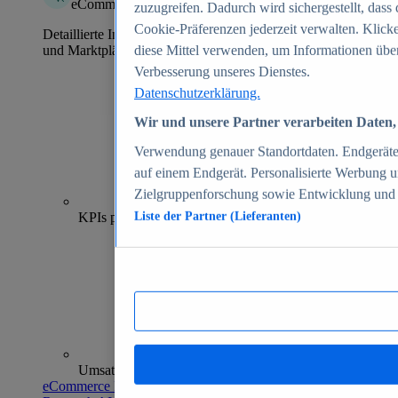
eCommerce Insights
zuzugreifen. Dadurch wird sichergestellt, dass 
Cookie-Präferenzen jederzeit verwalten. Klick
Detaillierte Informationen zu mehr als 39.000 Online-Shops
und Marktplätzen
diese Mittel verwenden, um Informationen über
Verbesserung unseres Dienstes.
Datenschutzerklärung.
Wir und unsere Partner verarbeiten Daten, 
Verwendung genauer Standortdaten. Endgeräteei
auf einem Endgerät. Personalisierte Werbung 
Zielgruppenforschung sowie Entwicklung und
70+
KPIs pro Shop
Liste der Partner (Lieferanten)
Umsatzanalysen und -prognosen
eCommerce Insights entdecken