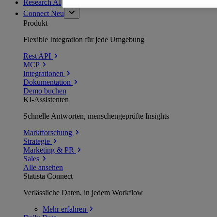
Research AI
Connect
Neu
Produkt
Flexible Integration für jede Umgebung
Rest API
MCP
Integrationen
Dokumentation
Demo buchen
KI-Assistenten
Schnelle Antworten, menschengeprüfte Insights
Marktforschung
Strategie
Marketing & PR
Sales
Alle ansehen
Statista Connect
Verlässliche Daten, in jedem Workflow
Mehr
erfahren