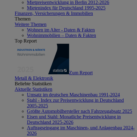
Mietpreisentwicklung in Berlin 2012-2026
Mietenindex für Deutschland 1995-2025
Finanzen, Versicherungen & Immobilien
Themen
Weitere Themen
Wohnen im Alter - Daten & Fakten
Wohnimmobilien – Daten & Fakten
Top Report
Zum Report
Metall & Elektronik
Beliebte Statistiken
Aktuelle Statistiken
Umsatz im deutschen Maschinenbau 1991-2024
Stahl - Index zur Preisentwicklung in Deutschland
2005-2025
Größte Automobilhersteller nach Fahrzeugabsatz 2025
Eisen und Stahl: Monatliche Preisentwicklung in
Deutschland 2025-2026
Auftragseingang im Maschinen- und Anlagenbau 2024-
2026