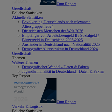
Zum Report
Gesellschaft
Beliebte Statistiken
Aktuelle Statistiken
Bevölkerung Deutschlands nach relevanten
Altersgruppen 2024
Die reichsten Menschen der Welt 2026
Empfänger von Arbeitslosengeld II / Sozialgeld /
Bürgergeld in Deutschland 2005-2025
Ausländer in Deutschland nach Nationalität 2025
Demografie: Altersstruktur in Deutschland 2024
Gesellschaft
Themen
Weitere Themen
Demografischer Wandel - Daten & Fakten
Jugendkriminalität in Deutschland - Daten & Fakten
Top Report
Zum Report
Verkehr & Logistik
Beliebte Statistiken