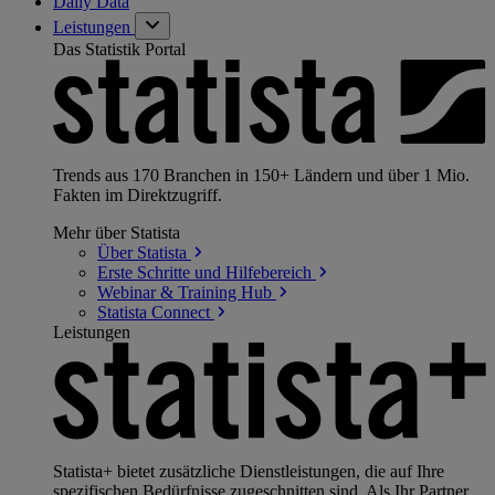
Daily Data
Leistungen
Das Statistik Portal
Trends aus 170 Branchen in 150+ Ländern und über 1 Mio.
Fakten im Direktzugriff.
Mehr über Statista
Über
Statista
Erste Schritte und
Hilfebereich
Webinar & Training
Hub
Statista
Connect
Leistungen
Statista+ bietet zusätzliche Dienstleistungen, die auf Ihre
spezifischen Bedürfnisse zugeschnitten sind. Als Ihr Partner