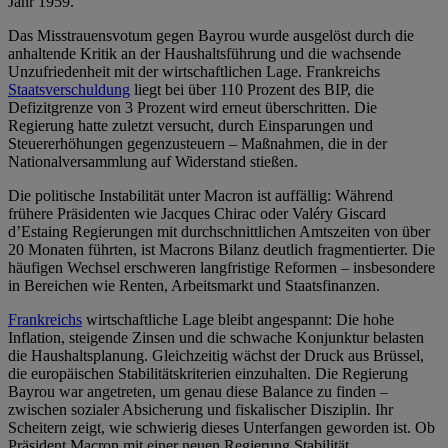
Jahr 1959.
Das Misstrauensvotum gegen Bayrou wurde ausgelöst durch die
anhaltende Kritik an der Haushaltsführung und die wachsende
Unzufriedenheit mit der wirtschaftlichen Lage. Frankreichs
Staatsverschuldung
liegt bei über 110 Prozent des BIP, die
Defizitgrenze von 3 Prozent wird erneut überschritten. Die
Regierung hatte zuletzt versucht, durch Einsparungen und
Steuererhöhungen gegenzusteuern – Maßnahmen, die in der
Nationalversammlung auf Widerstand stießen.
Die politische Instabilität unter Macron ist auffällig: Während
frühere Präsidenten wie Jacques Chirac oder Valéry Giscard
d’Estaing Regierungen mit durchschnittlichen Amtszeiten von über
20 Monaten führten, ist Macrons Bilanz deutlich fragmentierter. Die
häufigen Wechsel erschweren langfristige Reformen – insbesondere
in Bereichen wie Renten, Arbeitsmarkt und Staatsfinanzen.
Frankreichs
wirtschaftliche Lage bleibt angespannt: Die hohe
Inflation, steigende Zinsen und die schwache Konjunktur belasten
die Haushaltsplanung. Gleichzeitig wächst der Druck aus Brüssel,
die europäischen Stabilitätskriterien einzuhalten. Die Regierung
Bayrou war angetreten, um genau diese Balance zu finden –
zwischen sozialer Absicherung und fiskalischer Disziplin. Ihr
Scheitern zeigt, wie schwierig dieses Unterfangen geworden ist. Ob
Präsident Macron mit einer neuen Regierung Stabilität