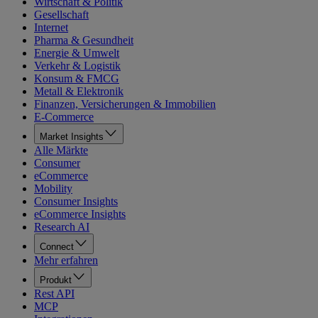
Wirtschaft & Politik
Gesellschaft
Internet
Pharma & Gesundheit
Energie & Umwelt
Verkehr & Logistik
Konsum & FMCG
Metall & Elektronik
Finanzen, Versicherungen & Immobilien
E-Commerce
Market Insights
Alle Märkte
Consumer
eCommerce
Mobility
Consumer Insights
eCommerce Insights
Research AI
Connect
Mehr erfahren
Produkt
Rest API
MCP