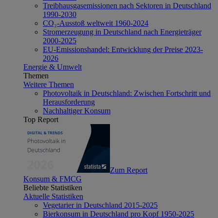
Treibhausgasemissionen nach Sektoren in Deutschland
1990-2030
CO₂-Ausstoß weltweit 1960-2024
Stromerzeugung in Deutschland nach Energieträger
2000-2025
EU-Emissionshandel: Entwicklung der Preise 2023-
2026
Energie & Umwelt
Themen
Weitere Themen
Photovoltaik in Deutschland: Zwischen Fortschritt und
Herausforderung
Nachhaltiger Konsum
Top Report
Zum Report
Konsum & FMCG
Beliebte Statistiken
Aktuelle Statistiken
Vegetarier in Deutschland 2015-2025
Bierkonsum in Deutschland pro Kopf 1950-2025