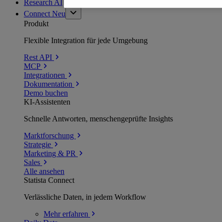
Research AI
Connect
Neu
Produkt
Flexible Integration für jede Umgebung
Rest API
MCP
Integrationen
Dokumentation
Demo buchen
KI-Assistenten
Schnelle Antworten, menschengeprüfte Insights
Marktforschung
Strategie
Marketing & PR
Sales
Alle ansehen
Statista Connect
Verlässliche Daten, in jedem Workflow
Mehr
erfahren