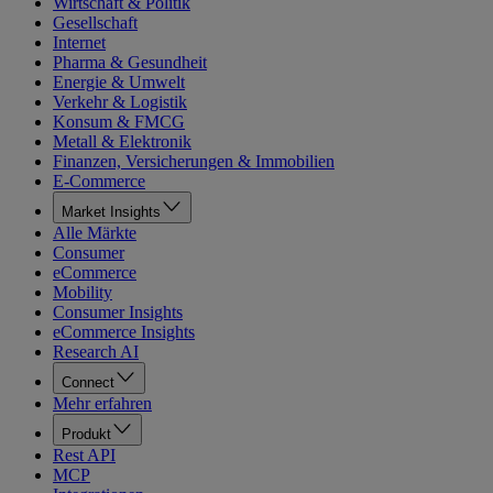
Wirtschaft & Politik
Gesellschaft
Internet
Pharma & Gesundheit
Energie & Umwelt
Verkehr & Logistik
Konsum & FMCG
Metall & Elektronik
Finanzen, Versicherungen & Immobilien
E-Commerce
Market Insights
Alle Märkte
Consumer
eCommerce
Mobility
Consumer Insights
eCommerce Insights
Research AI
Connect
Mehr erfahren
Produkt
Rest API
MCP