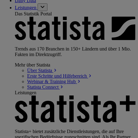
Daily Data
Leistungen
Das Statistik Portal
Trends aus 170 Branchen in 150+ Ländern und über 1 Mio.
Fakten im Direktzugriff.
Mehr über Statista
Über
Statista
Erste Schritte und
Hilfebereich
Webinar & Training
Hub
Statista
Connect
Leistungen
Statista+ bietet zusätzliche Dienstleistungen, die auf Ihre
spezifischen Bedürfnisse zugeschnitten sind. Als Ihr Partner