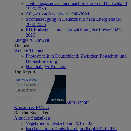
Treibhausgasemissionen nach Sektoren in Deutschland
1990-2030
CO₂-Ausstoß weltweit 1960-2024
Stromerzeugung in Deutschland nach Energieträger
2000-2025
EU-Emissionshandel: Entwicklung der Preise 2023-
2026
Energie & Umwelt
Themen
Weitere Themen
Photovoltaik in Deutschland: Zwischen Fortschritt und
Herausforderung
Nachhaltiger Konsum
Top Report
Zum Report
Konsum & FMCG
Beliebte Statistiken
Aktuelle Statistiken
Vegetarier in Deutschland 2015-2025
Bierkonsum in Deutschland pro Kopf 1950-2025