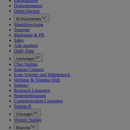
Integrationen
Dokumentation
Demo buchen
KI-Assistenten
Marktforschung
Strategie
Marketing & PR
Sales
Alle ansehen
Daily Data
Leistungen
Über Statista
Statista Connect
Erste Schritte und Hilfebereich
Webinar & Training Hub
Statista+
Research Lösungen
Strategieberatung
Communication Lösungen
Statista R
Lösungen
Warum Statista
Branche