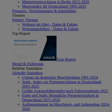
Mietpreisentwicklung in Berlin 2012-2026
Mietenindex für Deutschland 1995-2025
Finanzen, Versicherungen & Immobilien
Themen
Weitere Themen
Wohnen im Alter - Daten & Fakten
Wohnimmobilien – Daten & Fakten
Top Report
Zum Report
Metall & Elektronik
Beliebte Statistiken
Aktuelle Statistiken
Umsatz im deutschen Maschinenbau 1991-2024
Stahl - Index zur Preisentwicklung in Deutschland
2005-2025
Größte Automobilhersteller nach Fahrzeugabsatz 2025
Eisen und Stahl: Monatliche Preisentwicklung in
Deutschland 2025-2026
Auftragseingang im Maschinen- und Anlagenbau 2024-
2026