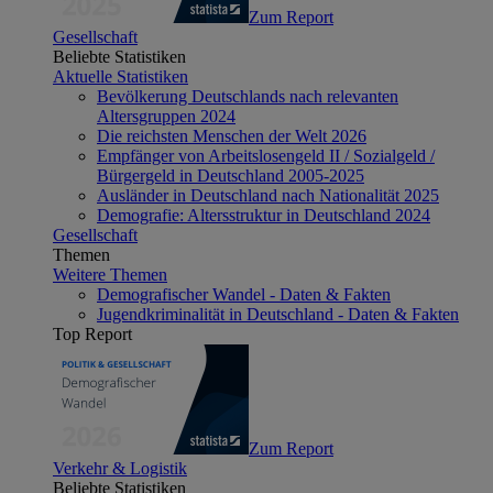
Zum Report
Gesellschaft
Beliebte Statistiken
Aktuelle Statistiken
Bevölkerung Deutschlands nach relevanten
Altersgruppen 2024
Die reichsten Menschen der Welt 2026
Empfänger von Arbeitslosengeld II / Sozialgeld /
Bürgergeld in Deutschland 2005-2025
Ausländer in Deutschland nach Nationalität 2025
Demografie: Altersstruktur in Deutschland 2024
Gesellschaft
Themen
Weitere Themen
Demografischer Wandel - Daten & Fakten
Jugendkriminalität in Deutschland - Daten & Fakten
Top Report
Zum Report
Verkehr & Logistik
Beliebte Statistiken