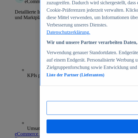
eCommerce Insights
zuzugreifen. Dadurch wird sichergestellt, dass 
Cookie-Präferenzen jederzeit verwalten. Klick
Detaillierte Informationen zu mehr als 39.000 Online-Shops
und Marktplätzen
diese Mittel verwenden, um Informationen über
Verbesserung unseres Dienstes.
Datenschutzerklärung.
Wir und unsere Partner verarbeiten Daten, 
Verwendung genauer Standortdaten. Endgeräteei
auf einem Endgerät. Personalisierte Werbung 
Zielgruppenforschung sowie Entwicklung und
70+
KPIs pro Shop
Liste der Partner (Lieferanten)
Umsatzanalysen und -prognosen
eCommerce Insights entdecken