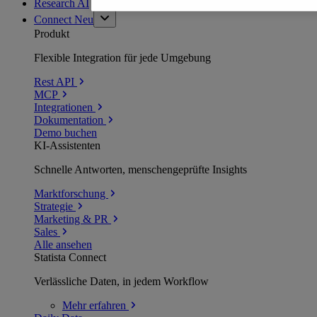
Research AI
Connect
Neu
Produkt
Flexible Integration für jede Umgebung
Rest API
MCP
Integrationen
Dokumentation
Demo buchen
KI-Assistenten
Schnelle Antworten, menschengeprüfte Insights
Marktforschung
Strategie
Marketing & PR
Sales
Alle ansehen
Statista Connect
Verlässliche Daten, in jedem Workflow
Mehr
erfahren