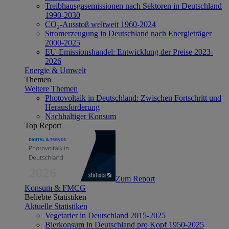
Treibhausgasemissionen nach Sektoren in Deutschland
1990-2030
CO₂-Ausstoß weltweit 1960-2024
Stromerzeugung in Deutschland nach Energieträger
2000-2025
EU-Emissionshandel: Entwicklung der Preise 2023-
2026
Energie & Umwelt
Themen
Weitere Themen
Photovoltaik in Deutschland: Zwischen Fortschritt und
Herausforderung
Nachhaltiger Konsum
Top Report
Zum Report
Konsum & FMCG
Beliebte Statistiken
Aktuelle Statistiken
Vegetarier in Deutschland 2015-2025
Bierkonsum in Deutschland pro Kopf 1950-2025