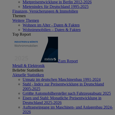
Mietpreisentwicklung in Berlin 2012-2026
Mietenindex für Deutschland 1995-2025
Finanzen, Versicherungen & Immobilien
Themen
Weitere Themen
Wohnen im Alter - Daten & Fakten
Wohnimmobilien – Daten & Fakten
Top Report
Zum Report
Metall & Elektronik
Beliebte Statistiken
Aktuelle Statistiken
Umsatz im deutschen Maschinenbau 1991-2024
Stahl - Index zur Preisentwicklung in Deutschland
2005-2025
Größte Automobilhersteller nach Fahrzeugabsatz 2025
Eisen und Stahl: Monatliche Preisentwicklung in
Deutschland 2025-2026
Auftragseingang im Maschinen- und Anlagenbau 2024-
2026