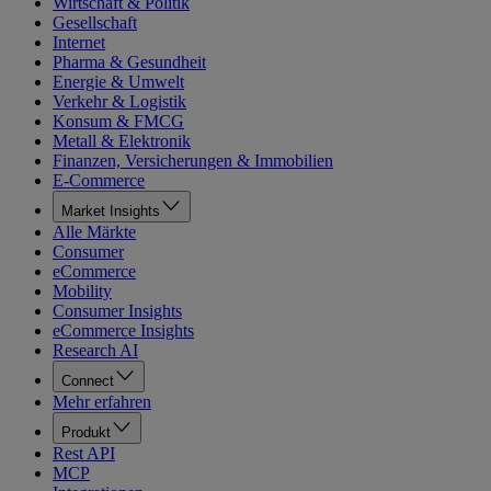
Wirtschaft & Politik
Gesellschaft
Internet
Pharma & Gesundheit
Energie & Umwelt
Verkehr & Logistik
Konsum & FMCG
Metall & Elektronik
Finanzen, Versicherungen & Immobilien
E-Commerce
Market Insights
Alle Märkte
Consumer
eCommerce
Mobility
Consumer Insights
eCommerce Insights
Research AI
Connect
Mehr erfahren
Produkt
Rest API
MCP