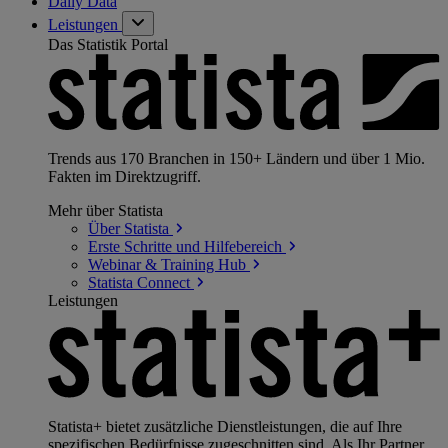
Daily Data
Leistungen
Das Statistik Portal
Trends aus 170 Branchen in 150+ Ländern und über 1 Mio.
Fakten im Direktzugriff.
Mehr über Statista
Über
Statista
Erste Schritte und
Hilfebereich
Webinar & Training
Hub
Statista
Connect
Leistungen
Statista+ bietet zusätzliche Dienstleistungen, die auf Ihre
spezifischen Bedürfnisse zugeschnitten sind. Als Ihr Partner