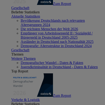
Zum Report
Gesellschaft
Beliebte Statistiken
Aktuelle Statistiken
Bevölkerung Deutschlands nach relevanten
Altersgruppen 2024
Die reichsten Menschen der Welt 2026
Empfänger von Arbeitslosengeld II / Sozialgeld /
Bürgergeld in Deutschland 2005-2025
Ausländer in Deutschland nach Nationalität 2025
Demografie: Altersstruktur in Deutschland 2024
Gesellschaft
Themen
Weitere Themen
Demografischer Wandel - Daten & Fakten
Jugendkriminalität in Deutschland - Daten & Fakten
Top Report
Zum Report
Verkehr & Logistik
Beliebte Statistiken