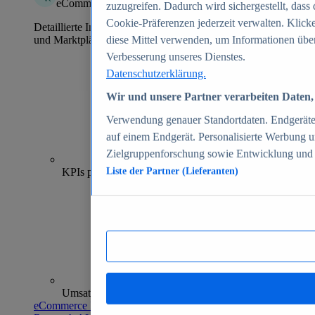
eCommerce Insights
zuzugreifen. Dadurch wird sichergestellt, dass 
Cookie-Präferenzen jederzeit verwalten. Klick
Detaillierte Informationen zu mehr als 39.000 Online-Shops
und Marktplätzen
diese Mittel verwenden, um Informationen über
Verbesserung unseres Dienstes.
Datenschutzerklärung.
Wir und unsere Partner verarbeiten Daten, 
Verwendung genauer Standortdaten. Endgeräteei
auf einem Endgerät. Personalisierte Werbung 
Zielgruppenforschung sowie Entwicklung und
70+
KPIs pro Shop
Liste der Partner (Lieferanten)
Umsatzanalysen und -prognosen
eCommerce Insights entdecken