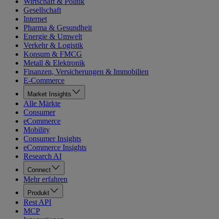
Wirtschaft & Politik
Gesellschaft
Internet
Pharma & Gesundheit
Energie & Umwelt
Verkehr & Logistik
Konsum & FMCG
Metall & Elektronik
Finanzen, Versicherungen & Immobilien
E-Commerce
Market Insights
Alle Märkte
Consumer
eCommerce
Mobility
Consumer Insights
eCommerce Insights
Research AI
Connect
Mehr erfahren
Produkt
Rest API
MCP