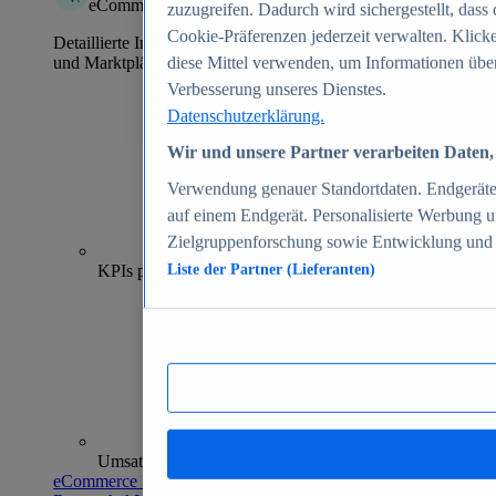
eCommerce Insights
zuzugreifen. Dadurch wird sichergestellt, dass 
Cookie-Präferenzen jederzeit verwalten. Klick
Detaillierte Informationen zu mehr als 39.000 Online-Shops
und Marktplätzen
diese Mittel verwenden, um Informationen über
Verbesserung unseres Dienstes.
Datenschutzerklärung.
Wir und unsere Partner verarbeiten Daten, 
Verwendung genauer Standortdaten. Endgeräteei
auf einem Endgerät. Personalisierte Werbung 
Zielgruppenforschung sowie Entwicklung und
70+
KPIs pro Shop
Liste der Partner (Lieferanten)
Umsatzanalysen und -prognosen
eCommerce Insights entdecken