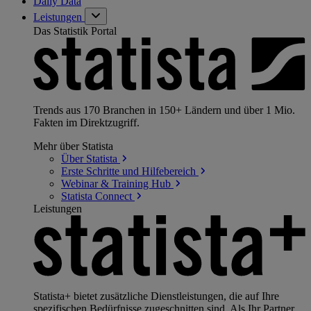
Daily Data
Leistungen
Das Statistik Portal
Trends aus 170 Branchen in 150+ Ländern und über 1 Mio.
Fakten im Direktzugriff.
Mehr über Statista
Über
Statista
Erste Schritte und
Hilfebereich
Webinar & Training
Hub
Statista
Connect
Leistungen
Statista+ bietet zusätzliche Dienstleistungen, die auf Ihre
spezifischen Bedürfnisse zugeschnitten sind. Als Ihr Partner