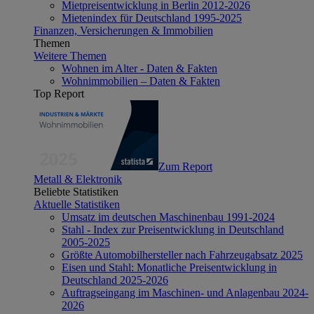
Mietpreisentwicklung in Berlin 2012-2026
Mietenindex für Deutschland 1995-2025
Finanzen, Versicherungen & Immobilien
Themen
Weitere Themen
Wohnen im Alter - Daten & Fakten
Wohnimmobilien – Daten & Fakten
Top Report
Zum Report
Metall & Elektronik
Beliebte Statistiken
Aktuelle Statistiken
Umsatz im deutschen Maschinenbau 1991-2024
Stahl - Index zur Preisentwicklung in Deutschland
2005-2025
Größte Automobilhersteller nach Fahrzeugabsatz 2025
Eisen und Stahl: Monatliche Preisentwicklung in
Deutschland 2025-2026
Auftragseingang im Maschinen- und Anlagenbau 2024-
2026