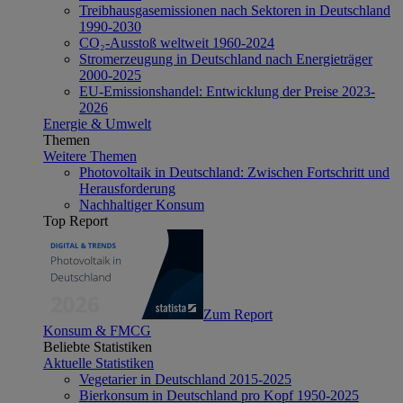
Treibhausgasemissionen nach Sektoren in Deutschland
1990-2030
CO₂-Ausstoß weltweit 1960-2024
Stromerzeugung in Deutschland nach Energieträger
2000-2025
EU-Emissionshandel: Entwicklung der Preise 2023-
2026
Energie & Umwelt
Themen
Weitere Themen
Photovoltaik in Deutschland: Zwischen Fortschritt und
Herausforderung
Nachhaltiger Konsum
Top Report
Zum Report
Konsum & FMCG
Beliebte Statistiken
Aktuelle Statistiken
Vegetarier in Deutschland 2015-2025
Bierkonsum in Deutschland pro Kopf 1950-2025