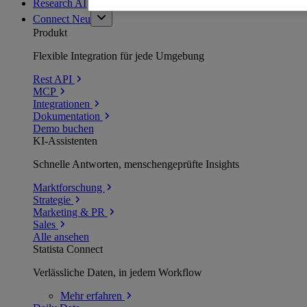
Research AI
Connect
Neu
Produkt
Flexible Integration für jede Umgebung
Rest API
MCP
Integrationen
Dokumentation
Demo buchen
KI-Assistenten
Schnelle Antworten, menschengeprüfte Insights
Marktforschung
Strategie
Marketing & PR
Sales
Alle ansehen
Statista Connect
Verlässliche Daten, in jedem Workflow
Mehr
erfahren