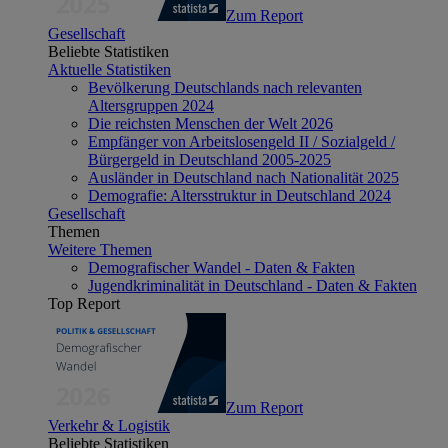
Zum Report
Gesellschaft
Beliebte Statistiken
Aktuelle Statistiken
Bevölkerung Deutschlands nach relevanten
Altersgruppen 2024
Die reichsten Menschen der Welt 2026
Empfänger von Arbeitslosengeld II / Sozialgeld /
Bürgergeld in Deutschland 2005-2025
Ausländer in Deutschland nach Nationalität 2025
Demografie: Altersstruktur in Deutschland 2024
Gesellschaft
Themen
Weitere Themen
Demografischer Wandel - Daten & Fakten
Jugendkriminalität in Deutschland - Daten & Fakten
Top Report
Zum Report
Verkehr & Logistik
Beliebte Statistiken