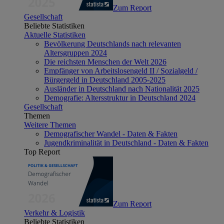
Zum Report
Gesellschaft
Beliebte Statistiken
Aktuelle Statistiken
Bevölkerung Deutschlands nach relevanten
Altersgruppen 2024
Die reichsten Menschen der Welt 2026
Empfänger von Arbeitslosengeld II / Sozialgeld /
Bürgergeld in Deutschland 2005-2025
Ausländer in Deutschland nach Nationalität 2025
Demografie: Altersstruktur in Deutschland 2024
Gesellschaft
Themen
Weitere Themen
Demografischer Wandel - Daten & Fakten
Jugendkriminalität in Deutschland - Daten & Fakten
Top Report
Zum Report
Verkehr & Logistik
Beliebte Statistiken