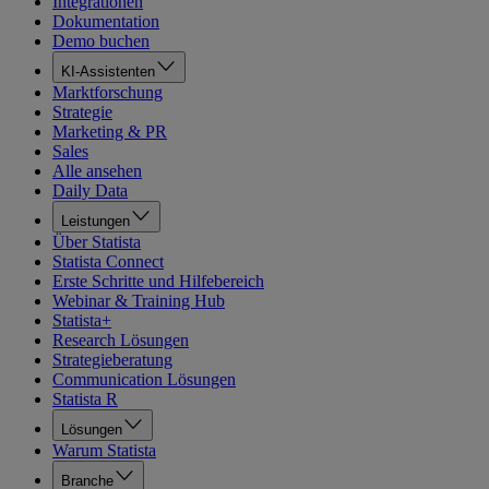
Integrationen
Dokumentation
Demo buchen
KI-Assistenten
Marktforschung
Strategie
Marketing & PR
Sales
Alle ansehen
Daily Data
Leistungen
Über Statista
Statista Connect
Erste Schritte und Hilfebereich
Webinar & Training Hub
Statista+
Research Lösungen
Strategieberatung
Communication Lösungen
Statista R
Lösungen
Warum Statista
Branche