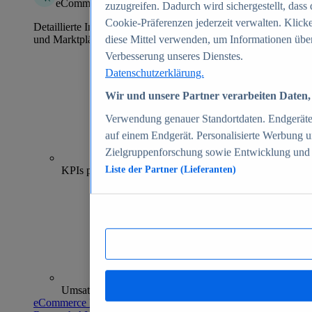
eCommerce Insights
zuzugreifen. Dadurch wird sichergestellt, dass 
Cookie-Präferenzen jederzeit verwalten. Klick
Detaillierte Informationen zu mehr als 39.000 Online-Shops
und Marktplätzen
diese Mittel verwenden, um Informationen über
Verbesserung unseres Dienstes.
Datenschutzerklärung.
Wir und unsere Partner verarbeiten Daten, 
Verwendung genauer Standortdaten. Endgeräteei
auf einem Endgerät. Personalisierte Werbung 
Zielgruppenforschung sowie Entwicklung und
70+
KPIs pro Shop
Liste der Partner (Lieferanten)
Umsatzanalysen und -prognosen
eCommerce Insights entdecken