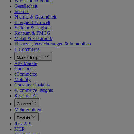
Wirtschaft & Politik
Gesellschaft
Internet
Pharma & Gesundheit
Energie & Umwelt
Verkehr & Logistik
Konsum & FMCG
Metall & Elektronik
Finanzen, Versicherungen & Immobilien
E-Commerce
Market Insights
Alle Märkte
Consumer
eCommerce
Mobility
Consumer Insights
eCommerce Insights
Research AI
Connect
Mehr erfahren
Produkt
Rest API
MCP