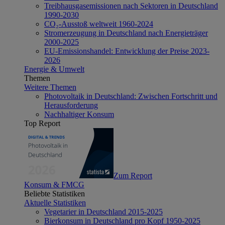
Treibhausgasemissionen nach Sektoren in Deutschland
1990-2030
CO₂-Ausstoß weltweit 1960-2024
Stromerzeugung in Deutschland nach Energieträger
2000-2025
EU-Emissionshandel: Entwicklung der Preise 2023-
2026
Energie & Umwelt
Themen
Weitere Themen
Photovoltaik in Deutschland: Zwischen Fortschritt und
Herausforderung
Nachhaltiger Konsum
Top Report
Zum Report
Konsum & FMCG
Beliebte Statistiken
Aktuelle Statistiken
Vegetarier in Deutschland 2015-2025
Bierkonsum in Deutschland pro Kopf 1950-2025