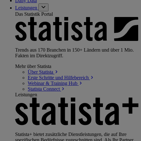
Daily Data
Leistungen
Das Statistik Portal
Trends aus 170 Branchen in 150+ Ländern und über 1 Mio.
Fakten im Direktzugriff.
Mehr über Statista
Über
Statista
Erste Schritte und
Hilfebereich
Webinar & Training
Hub
Statista
Connect
Leistungen
Statista+ bietet zusätzliche Dienstleistungen, die auf Ihre
spezifischen Bedürfnisse zugeschnitten sind. Als Ihr Partner