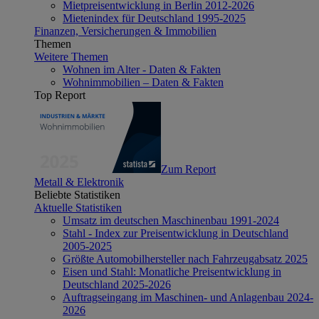
Mietpreisentwicklung in Berlin 2012-2026
Mietenindex für Deutschland 1995-2025
Finanzen, Versicherungen & Immobilien
Themen
Weitere Themen
Wohnen im Alter - Daten & Fakten
Wohnimmobilien – Daten & Fakten
Top Report
Zum Report
Metall & Elektronik
Beliebte Statistiken
Aktuelle Statistiken
Umsatz im deutschen Maschinenbau 1991-2024
Stahl - Index zur Preisentwicklung in Deutschland
2005-2025
Größte Automobilhersteller nach Fahrzeugabsatz 2025
Eisen und Stahl: Monatliche Preisentwicklung in
Deutschland 2025-2026
Auftragseingang im Maschinen- und Anlagenbau 2024-
2026