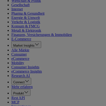
Wirtschaft & Politik
Gesellschaft
Internet
Pharma & Gesundheit
Energie & Umwelt
Verkehr & Logistik
Konsum & FMCG
Metall & Elektronik
Finanzen, Versicherungen & Immobilien
E-Commerce
Market Insights
Alle Märkte
Consumer
eCommerce
Mobility
Consumer Insights
eCommerce Insights
Research AI
Connect
Mehr erfahren
Produkt
Rest API
MCP