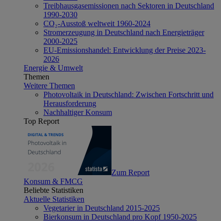
Treibhausgasemissionen nach Sektoren in Deutschland
1990-2030
CO₂-Ausstoß weltweit 1960-2024
Stromerzeugung in Deutschland nach Energieträger
2000-2025
EU-Emissionshandel: Entwicklung der Preise 2023-
2026
Energie & Umwelt
Themen
Weitere Themen
Photovoltaik in Deutschland: Zwischen Fortschritt und
Herausforderung
Nachhaltiger Konsum
Top Report
Zum Report
Konsum & FMCG
Beliebte Statistiken
Aktuelle Statistiken
Vegetarier in Deutschland 2015-2025
Bierkonsum in Deutschland pro Kopf 1950-2025