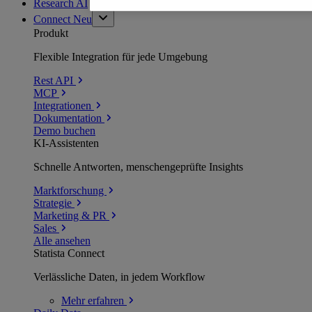
Research AI
Connect
Neu
Produkt
Flexible Integration für jede Umgebung
Rest API
MCP
Integrationen
Dokumentation
Demo buchen
KI-Assistenten
Schnelle Antworten, menschengeprüfte Insights
Marktforschung
Strategie
Marketing & PR
Sales
Alle ansehen
Statista Connect
Verlässliche Daten, in jedem Workflow
Mehr
erfahren