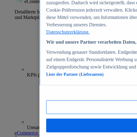
eCommerce Insights
zuzugreifen. Dadurch wird sichergestellt, dass 
Cookie-Präferenzen jederzeit verwalten. Klick
Detaillierte Informationen zu mehr als 39.000 Online-Shops
und Marktplätzen
diese Mittel verwenden, um Informationen über
Verbesserung unseres Dienstes.
Datenschutzerklärung.
Wir und unsere Partner verarbeiten Daten, 
Verwendung genauer Standortdaten. Endgeräteei
auf einem Endgerät. Personalisierte Werbung 
Zielgruppenforschung sowie Entwicklung und
70+
KPIs pro Shop
Liste der Partner (Lieferanten)
Umsatzanalysen und -prognosen
eCommerce Insights entdecken