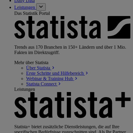
Daily Data
Leistungen
Das Statistik Portal
Trends aus 170 Branchen in 150+ Ländern und über 1 Mio.
Fakten im Direktzugriff.
Mehr über Statista
Über
Statista
Erste Schritte und
Hilfebereich
Webinar & Training
Hub
Statista
Connect
Leistungen
Statista+ bietet zusätzliche Dienstleistungen, die auf Ihre
spezifischen Bedürfnisse zugeschnitten sind. Als Ihr Partner