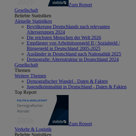
Zum Report
Gesellschaft
Beliebte Statistiken
Aktuelle Statistiken
Bevölkerung Deutschlands nach relevanten
Altersgruppen 2024
Die reichsten Menschen der Welt 2026
Empfänger von Arbeitslosengeld II / Sozialgeld /
Bürgergeld in Deutschland 2005-2025
Ausländer in Deutschland nach Nationalität 2025
Demografie: Altersstruktur in Deutschland 2024
Gesellschaft
Themen
Weitere Themen
Demografischer Wandel - Daten & Fakten
Jugendkriminalität in Deutschland - Daten & Fakten
Top Report
Zum Report
Verkehr & Logistik
Beliebte Statistiken