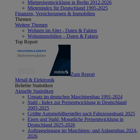
Mietpreisentwicklung in Berlin 2012-2026
Mietenindex für Deutschland 1995-2025
Finanzen, Versicherungen & Immobilien
Themen
Weitere Themen
Wohnen im Alter - Daten & Fakten
Wohnimmobilien – Daten & Fakten
Top Report
Zum Report
Metall & Elektronik
Beliebte Statistiken
Aktuelle Statistiken
Umsatz im deutschen Maschinenbau 1991-2024
Stahl - Index zur Preisentwicklung in Deutschland
2005-2025
Größte Automobilhersteller nach Fahrzeugabsatz 2025
Eisen und Stahl: Monatliche Preisentwicklung in
Deutschland 2025-2026
Auftragseingang im Maschinen- und Anlagenbau 2024-
2026