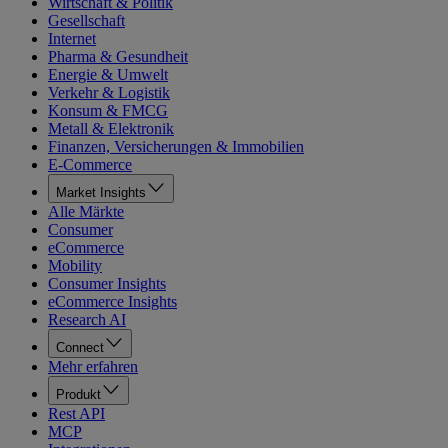
Wirtschaft & Politik
Gesellschaft
Internet
Pharma & Gesundheit
Energie & Umwelt
Verkehr & Logistik
Konsum & FMCG
Metall & Elektronik
Finanzen, Versicherungen & Immobilien
E-Commerce
Market Insights
Alle Märkte
Consumer
eCommerce
Mobility
Consumer Insights
eCommerce Insights
Research AI
Connect
Mehr erfahren
Produkt
Rest API
MCP