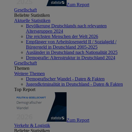
Zum Report
Gesellschaft
Beliebte Statistiken
Aktuelle Statistiken
Bevölkerung Deutschlands nach relevanten
Altersgruppen 2024
Die reichsten Menschen der Welt 2026
Empfänger von Arbeitslosengeld II / Sozialgeld /
Bürgergeld in Deutschland 2005-2025
Ausländer in Deutschland nach Nationalität 2025
Demografie: Altersstruktur in Deutschland 2024
Gesellschaft
Themen
Weitere Themen
Demografischer Wandel - Daten & Fakten
Jugendkriminalität in Deutschland - Daten & Fakten
Top Report
Zum Report
Verkehr & Logistik
Beliebte Statistiken