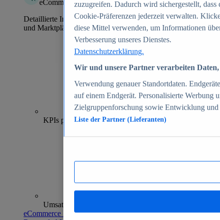
eCommerce Insights
zuzugreifen. Dadurch wird sichergestellt, dass 
Cookie-Präferenzen jederzeit verwalten. Klick
Detaillierte Informationen zu mehr als 39.000 Online-Shops
und Marktplätzen
diese Mittel verwenden, um Informationen über
Verbesserung unseres Dienstes.
Datenschutzerklärung.
Wir und unsere Partner verarbeiten Daten, 
Verwendung genauer Standortdaten. Endgeräteei
auf einem Endgerät. Personalisierte Werbung 
Zielgruppenforschung sowie Entwicklung und
70+
KPIs pro Shop
Liste der Partner (Lieferanten)
Umsatzanalysen und -prognosen
eCommerce Insights entdecken