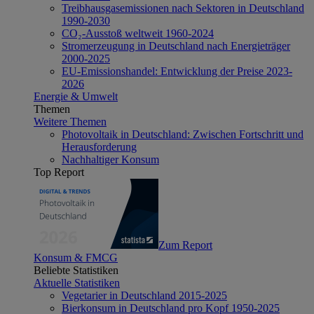
Treibhausgasemissionen nach Sektoren in Deutschland
1990-2030
CO₂-Ausstoß weltweit 1960-2024
Stromerzeugung in Deutschland nach Energieträger
2000-2025
EU-Emissionshandel: Entwicklung der Preise 2023-
2026
Energie & Umwelt
Themen
Weitere Themen
Photovoltaik in Deutschland: Zwischen Fortschritt und
Herausforderung
Nachhaltiger Konsum
Top Report
Zum Report
Konsum & FMCG
Beliebte Statistiken
Aktuelle Statistiken
Vegetarier in Deutschland 2015-2025
Bierkonsum in Deutschland pro Kopf 1950-2025