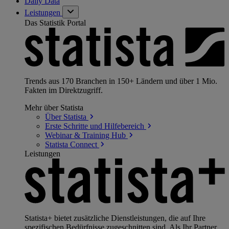
Daily Data
Leistungen
Das Statistik Portal
Trends aus 170 Branchen in 150+ Ländern und über 1 Mio.
Fakten im Direktzugriff.
Mehr über Statista
Über
Statista
Erste Schritte und
Hilfebereich
Webinar & Training
Hub
Statista
Connect
Leistungen
Statista+ bietet zusätzliche Dienstleistungen, die auf Ihre
spezifischen Bedürfnisse zugeschnitten sind. Als Ihr Partner