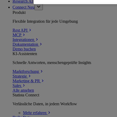
Research AI
Connect
Neu
Produkt
Flexible Integration für jede Umgebung
Rest API
MCP
Integrationen
Dokumentation
Demo buchen
KI-Assistenten
Schnelle Antworten, menschengeprüfte Insights
Marktforschung
Strategie
Marketing & PR
Sales
Alle ansehen
Statista Connect
Verlässliche Daten, in jedem Workflow
Mehr
erfahren