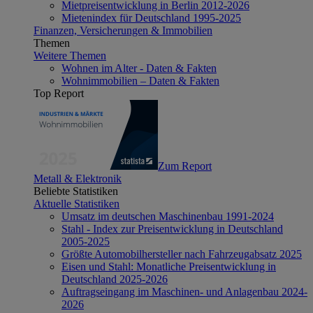
Mietpreisentwicklung in Berlin 2012-2026
Mietenindex für Deutschland 1995-2025
Finanzen, Versicherungen & Immobilien
Themen
Weitere Themen
Wohnen im Alter - Daten & Fakten
Wohnimmobilien – Daten & Fakten
Top Report
Zum Report
Metall & Elektronik
Beliebte Statistiken
Aktuelle Statistiken
Umsatz im deutschen Maschinenbau 1991-2024
Stahl - Index zur Preisentwicklung in Deutschland
2005-2025
Größte Automobilhersteller nach Fahrzeugabsatz 2025
Eisen und Stahl: Monatliche Preisentwicklung in
Deutschland 2025-2026
Auftragseingang im Maschinen- und Anlagenbau 2024-
2026