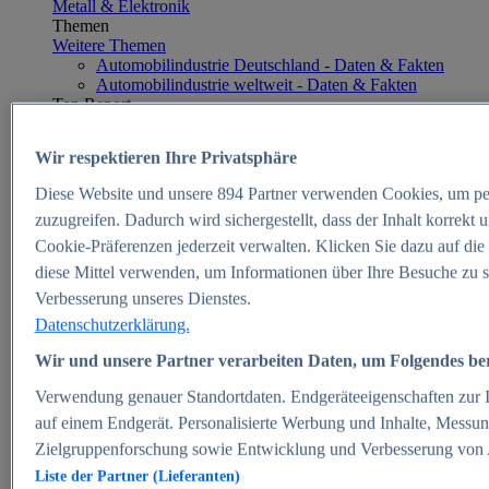
Metall & Elektronik
Themen
Weitere Themen
Automobilindustrie Deutschland - Daten & Fakten
Automobilindustrie weltweit - Daten & Fakten
Top Report
Wir respektieren Ihre Privatsphäre
Diese Website und unsere
894
Partner verwenden Cookies, um pe
Zum Report
zuzugreifen. Dadurch wird sichergestellt, dass der Inhalt korrekt
E-commerce
Cookie-Präferenzen jederzeit verwalten. Klicken Sie dazu auf die
Beliebte Statistiken
diese Mittel verwenden, um Informationen über Ihre Besuche zu s
Aktuelle Statistiken
E-Commerce - Entwicklung des Umsatzes in
Verbesserung unseres Dienstes.
Deutschland 1999-2025
Datenschutzerklärung.
Umsatz von Amazon in Deutschland und weltweit
2010-2025
Wir und unsere Partner verarbeiten Daten, um Folgendes bere
B2C-E-Commerce: Top-50 Online Shops in
Deutschland 2024
Verwendung genauer Standortdaten. Endgeräteeigenschaften zur Id
Marktanteile von Online-Zahlungsverfahren in
auf einem Endgerät. Personalisierte Werbung und Inhalte, Messu
Deutschland 2024
Zielgruppenforschung sowie Entwicklung und Verbesserung von
Umsatzstarke Warengruppen im Online-Handel in
Deutschland 2023-2025
Liste der Partner (Lieferanten)