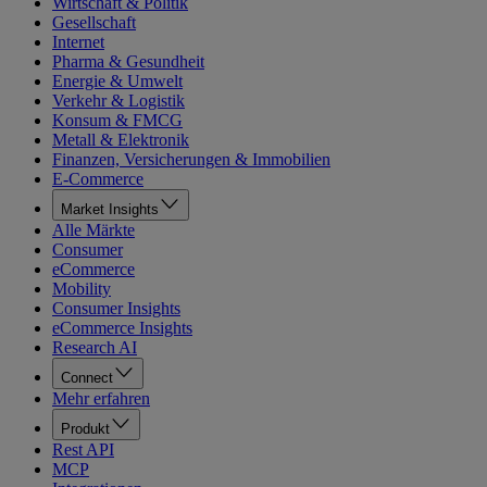
Wirtschaft & Politik
Gesellschaft
Internet
Pharma & Gesundheit
Energie & Umwelt
Verkehr & Logistik
Konsum & FMCG
Metall & Elektronik
Finanzen, Versicherungen & Immobilien
E-Commerce
Market Insights
Alle Märkte
Consumer
eCommerce
Mobility
Consumer Insights
eCommerce Insights
Research AI
Connect
Mehr erfahren
Produkt
Rest API
MCP