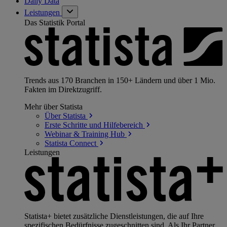
Daily Data
Leistungen
Das Statistik Portal
Trends aus 170 Branchen in 150+ Ländern und über 1 Mio.
Fakten im Direktzugriff.
Mehr über Statista
Über
Statista
Erste Schritte und
Hilfebereich
Webinar & Training
Hub
Statista
Connect
Leistungen
Statista+ bietet zusätzliche Dienstleistungen, die auf Ihre
spezifischen Bedürfnisse zugeschnitten sind. Als Ihr Partner