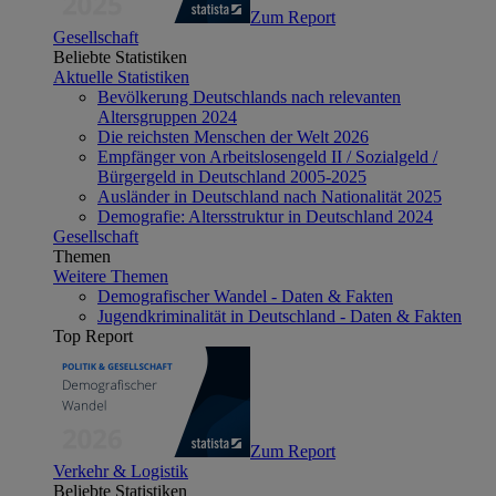
Zum Report
Gesellschaft
Beliebte Statistiken
Aktuelle Statistiken
Bevölkerung Deutschlands nach relevanten
Altersgruppen 2024
Die reichsten Menschen der Welt 2026
Empfänger von Arbeitslosengeld II / Sozialgeld /
Bürgergeld in Deutschland 2005-2025
Ausländer in Deutschland nach Nationalität 2025
Demografie: Altersstruktur in Deutschland 2024
Gesellschaft
Themen
Weitere Themen
Demografischer Wandel - Daten & Fakten
Jugendkriminalität in Deutschland - Daten & Fakten
Top Report
Zum Report
Verkehr & Logistik
Beliebte Statistiken