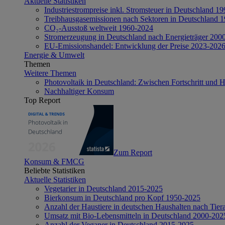
Aktuelle Statistiken
Industriestrompreise inkl. Stromsteuer in Deutschland 1
Treibhausgasemissionen nach Sektoren in Deutschland 
CO₂-Ausstoß weltweit 1960-2024
Stromerzeugung in Deutschland nach Energieträger 200
EU-Emissionshandel: Entwicklung der Preise 2023-202
Energie & Umwelt
Themen
Weitere Themen
Photovoltaik in Deutschland: Zwischen Fortschritt und 
Nachhaltiger Konsum
Top Report
Zum Report
Konsum & FMCG
Beliebte Statistiken
Aktuelle Statistiken
Vegetarier in Deutschland 2015-2025
Bierkonsum in Deutschland pro Kopf 1950-2025
Anzahl der Haustiere in deutschen Haushalten nach Tier
Umsatz mit Bio-Lebensmitteln in Deutschland 2000-202
Anzahl der Veganer in Deutschland 2015-2025