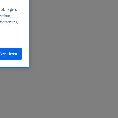
 abfragen.
 Werbung und
nforschung
akzeptieren