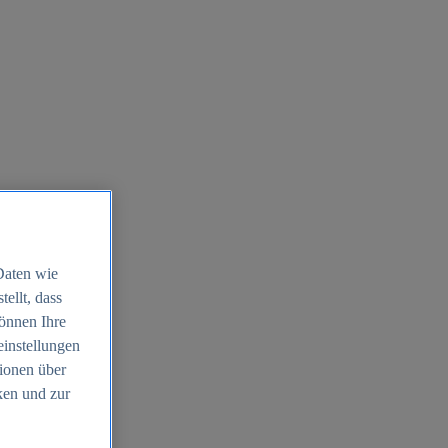
Daten wie
ellt, dass
können Ihre
einstellungen
ionen über
ken und zur