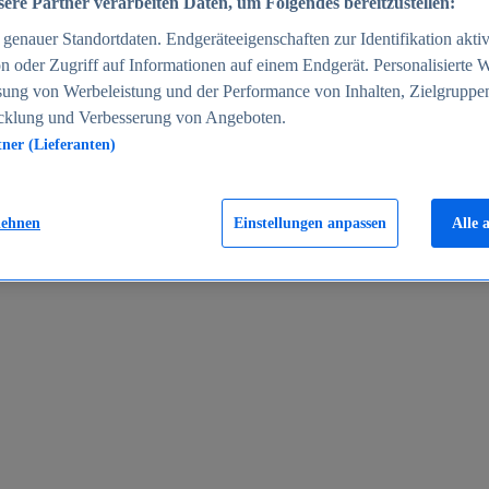
ere Partner verarbeiten Daten, um Folgendes bereitzustellen:
enauer Standortdaten. Endgeräteeigenschaften zur Identifikation aktiv
n oder Zugriff auf Informationen auf einem Endgerät. Personalisierte
sung von Werbeleistung und der Performance von Inhalten, Zielgruppe
cklung und Verbesserung von Angeboten.
tner (Lieferanten)
en 2024
lehnen
Einstellungen anpassen
Alle 
rgeld in Deutschland 2005-2025