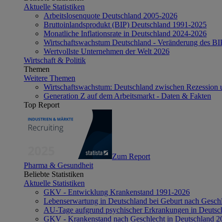
Aktuelle Statistiken
Arbeitslosenquote Deutschland 2005-2026
Bruttoinlandsprodukt (BIP) Deutschland 1991-2025
Monatliche Inflationsrate in Deutschland 2024-2026
Wirtschaftswachstum Deutschland - Veränderung des B
Wertvollste Unternehmen der Welt 2026
Wirtschaft & Politik
Themen
Weitere Themen
Wirtschaftswachstum: Deutschland zwischen Rezession 
Generation Z auf dem Arbeitsmarkt - Daten & Fakten
Top Report
Zum Report
Pharma & Gesundheit
Beliebte Statistiken
Aktuelle Statistiken
GKV - Entwicklung Krankenstand 1991-2026
Lebenserwartung in Deutschland bei Geburt nach Gesch
AU-Tage aufgrund psychischer Erkrankungen in Deutsc
GKV - Krankenstand nach Geschlecht in Deutschland 