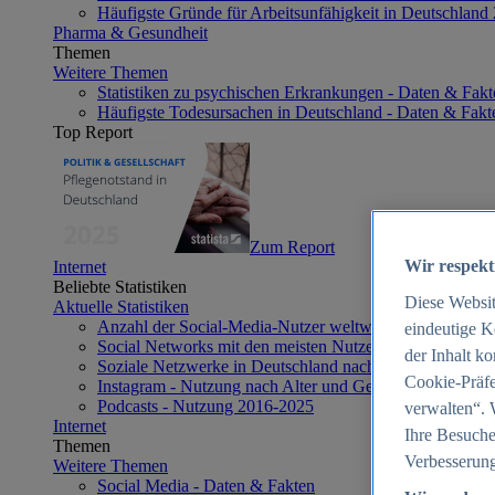
Häufigste Gründe für Arbeitsunfähigkeit in Deutschland
Pharma & Gesundheit
Themen
Weitere Themen
Statistiken zu psychischen Erkrankungen - Daten & Fakt
Häufigste Todesursachen in Deutschland - Daten & Fakt
Top Report
Zum Report
Wir respekt
Internet
Beliebte Statistiken
Diese Websi
Aktuelle Statistiken
Anzahl der Social-Media-Nutzer weltweit 2012-2025
eindeutige K
Social Networks mit den meisten Nutzern weltweit 2025
der Inhalt k
Soziale Netzwerke in Deutschland nach Generationen 2
Cookie-Präfe
Instagram - Nutzung nach Alter und Geschlecht in Deut
Podcasts - Nutzung 2016-2025
verwalten“. 
Internet
Ihre Besuche
Themen
Verbesserung
Weitere Themen
Social Media - Daten & Fakten