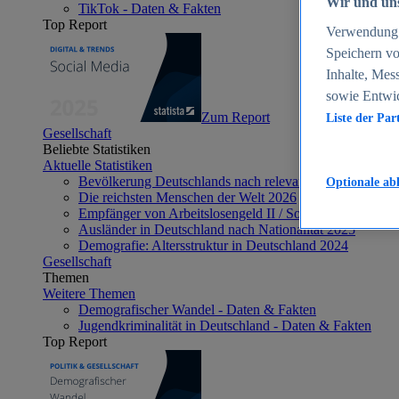
Wir und uns
TikTok - Daten & Fakten
Top Report
Verwendung g
Speichern vo
Inhalte, Mes
sowie Entwi
Zum Report
Liste der Par
Gesellschaft
Beliebte Statistiken
Aktuelle Statistiken
Bevölkerung Deutschlands nach relevanten Altersgrupp
Optionale ab
Die reichsten Menschen der Welt 2026
Empfänger von Arbeitslosengeld II / Sozialgeld / Bürge
Ausländer in Deutschland nach Nationalität 2025
Demografie: Altersstruktur in Deutschland 2024
Gesellschaft
Themen
Weitere Themen
Demografischer Wandel - Daten & Fakten
Jugendkriminalität in Deutschland - Daten & Fakten
Top Report