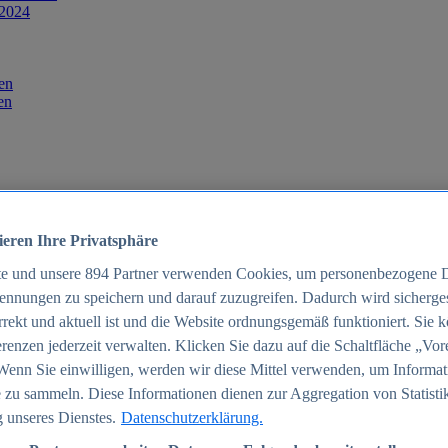
 2024
en
en
ieren Ihre Privatsphäre
te und unsere
894
Partner verwenden Cookies, um personenbezogene 
ennungen zu speichern und darauf zuzugreifen. Dadurch wird sichergest
orrekt und aktuell ist und die Website ordnungsgemäß funktioniert. Sie 
025
renzen jederzeit verwalten. Klicken Sie dazu auf die Schaltfläche „Vor
schland 2025
Wenn Sie einwilligen, werden wir diese Mittel verwenden, um Informat
 zu sammeln. Diese Informationen dienen zur Aggregation von Statisti
 unseres Dienstes.
Datenschutzerklärung.