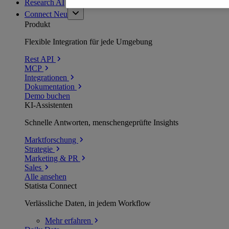
Research AI
Connect
Neu
Produkt
Flexible Integration für jede Umgebung
Rest API
MCP
Integrationen
Dokumentation
Demo buchen
KI-Assistenten
Schnelle Antworten, menschengeprüfte Insights
Marktforschung
Strategie
Marketing & PR
Sales
Alle ansehen
Statista Connect
Verlässliche Daten, in jedem Workflow
Mehr
erfahren