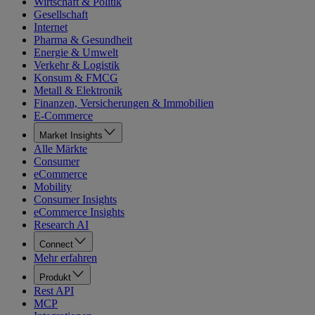
Wirtschaft & Politik
Gesellschaft
Internet
Pharma & Gesundheit
Energie & Umwelt
Verkehr & Logistik
Konsum & FMCG
Metall & Elektronik
Finanzen, Versicherungen & Immobilien
E-Commerce
Market Insights
Alle Märkte
Consumer
eCommerce
Mobility
Consumer Insights
eCommerce Insights
Research AI
Connect
Mehr erfahren
Produkt
Rest API
MCP