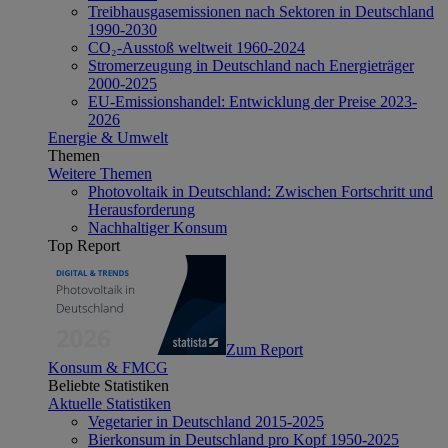
Treibhausgasemissionen nach Sektoren in Deutschland
1990-2030
CO₂-Ausstoß weltweit 1960-2024
Stromerzeugung in Deutschland nach Energieträger
2000-2025
EU-Emissionshandel: Entwicklung der Preise 2023-
2026
Energie & Umwelt
Themen
Weitere Themen
Photovoltaik in Deutschland: Zwischen Fortschritt und
Herausforderung
Nachhaltiger Konsum
Top Report
Zum Report
Konsum & FMCG
Beliebte Statistiken
Aktuelle Statistiken
Vegetarier in Deutschland 2015-2025
Bierkonsum in Deutschland pro Kopf 1950-2025