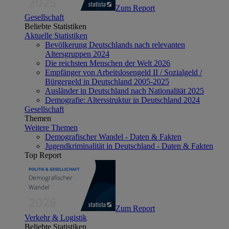
Zum Report
Gesellschaft
Beliebte Statistiken
Aktuelle Statistiken
Bevölkerung Deutschlands nach relevanten
Altersgruppen 2024
Die reichsten Menschen der Welt 2026
Empfänger von Arbeitslosengeld II / Sozialgeld /
Bürgergeld in Deutschland 2005-2025
Ausländer in Deutschland nach Nationalität 2025
Demografie: Altersstruktur in Deutschland 2024
Gesellschaft
Themen
Weitere Themen
Demografischer Wandel - Daten & Fakten
Jugendkriminalität in Deutschland - Daten & Fakten
Top Report
Zum Report
Verkehr & Logistik
Beliebte Statistiken