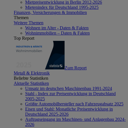
Mietpreisentwicklung in Berlin 2012-2026
Mietenindex für Deutschland 1995-2025
Finanzen, Versicherungen & Immobilien
Themen
Weitere Themen
Wohnen im Alter - Daten & Fakten
Wohnimmobilien – Daten & Fakten
Top Report
Zum Report
Metall & Elektronik
Beliebte Statistiken
Aktuelle Statistiken
Umsatz im deutschen Maschinenbau 1991-2024
Stahl - Index zur Preisentwicklung in Deutschland
2005-2025
Größte Automobilhersteller nach Fahrzeugabsatz 2025
Eisen und Stahl: Monatliche Preisentwicklung in
Deutschland 2025-2026
Auftragseingang im Maschinen- und Anlagenbau 2024-
2026