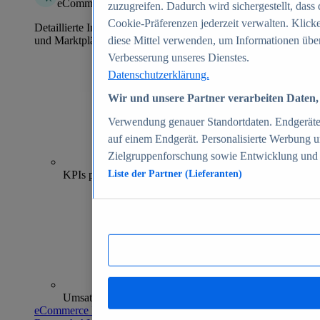
eCommerce Insights
zuzugreifen. Dadurch wird sichergestellt, dass 
Cookie-Präferenzen jederzeit verwalten. Klick
Detaillierte Informationen zu mehr als 39.000 Online-Shops
und Marktplätzen
diese Mittel verwenden, um Informationen über
Verbesserung unseres Dienstes.
Datenschutzerklärung.
Wir und unsere Partner verarbeiten Daten, 
Verwendung genauer Standortdaten. Endgeräteei
auf einem Endgerät. Personalisierte Werbung 
Zielgruppenforschung sowie Entwicklung und
70+
KPIs pro Shop
Liste der Partner (Lieferanten)
Umsatzanalysen und -prognosen
eCommerce Insights entdecken