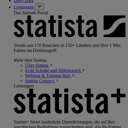
Daily Data
Leistungen
Das Statistik Portal
Trends aus 170 Branchen in 150+ Ländern und über 1 Mio.
Fakten im Direktzugriff.
Mehr über Statista
Über
Statista
Erste Schritte und
Hilfebereich
Webinar & Training
Hub
Statista
Connect
Leistungen
Statista+ bietet zusätzliche Dienstleistungen, die auf Ihre
spezifischen Bedürfnisse zugeschnitten sind. Als Ihr Partner