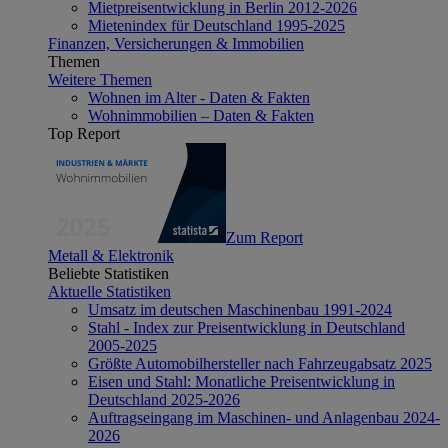
Mietpreisentwicklung in Berlin 2012-2026
Mietenindex für Deutschland 1995-2025
Finanzen, Versicherungen & Immobilien
Themen
Weitere Themen
Wohnen im Alter - Daten & Fakten
Wohnimmobilien – Daten & Fakten
Top Report
Zum Report
Metall & Elektronik
Beliebte Statistiken
Aktuelle Statistiken
Umsatz im deutschen Maschinenbau 1991-2024
Stahl - Index zur Preisentwicklung in Deutschland
2005-2025
Größte Automobilhersteller nach Fahrzeugabsatz 2025
Eisen und Stahl: Monatliche Preisentwicklung in
Deutschland 2025-2026
Auftragseingang im Maschinen- und Anlagenbau 2024-
2026