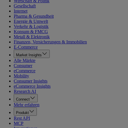
Wirtschaft & Politik
Gesellschaft
Internet
Pharma & Gesundheit
Energie & Umwelt
Verkehr & Logistik
Konsum & FMCG
Metall & Elektronik
Finanzen, Versicherungen & Immobilien
E-Commerce
Market Insights
Alle Märkte
Consumer
eCommerce
Mobility
Consumer Insights
eCommerce Insights
Research AI
Connect
Mehr erfahren
Produkt
Rest API
MCP