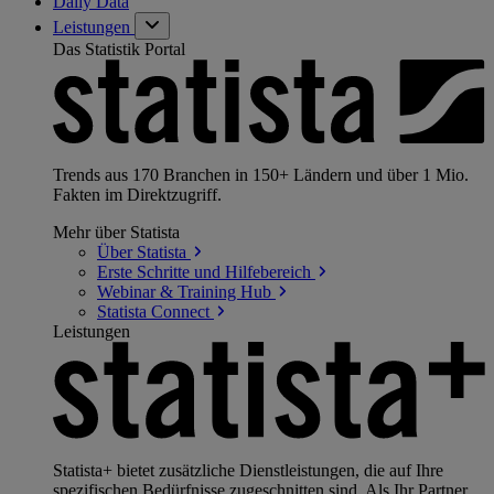
Daily Data
Leistungen
Das Statistik Portal
Trends aus 170 Branchen in 150+ Ländern und über 1 Mio.
Fakten im Direktzugriff.
Mehr über Statista
Über
Statista
Erste Schritte und
Hilfebereich
Webinar & Training
Hub
Statista
Connect
Leistungen
Statista+ bietet zusätzliche Dienstleistungen, die auf Ihre
spezifischen Bedürfnisse zugeschnitten sind. Als Ihr Partner