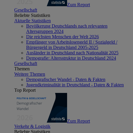
Zum Report
Gesellschaft
Beliebte Statistiken
Aktuelle Statistiken
Bevölkerung Deutschlands nach relevanten
Altersgruppen 2024
Die reichsten Menschen der Welt 2026
Empfänger von Arbeitslosengeld II / Sozialgeld /
Bürgergeld in Deutschland 2005-2025
Ausländer in Deutschland nach Nationalität 2025
Demografie: Altersstruktur in Deutschland 2024
Gesellschaft
Themen
Weitere Themen
Demografischer Wandel - Daten & Fakten
Jugendkriminalität in Deutschland - Daten & Fakten
Top Report
Zum Report
Verkehr & Logistik
Beliebte Statistiken