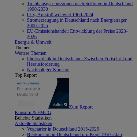
Treibhausgasemissionen nach Sektoren in Deutschland
1990-2030
CO₂-Ausstoß weltweit 1960-2024
Stromerzeugung in Deutschland nach Energieträger
2000-2025
EU-Emissionshandel: Entwicklung der Preise 2023-
2026
Energie & Umwelt
Themen
Weitere Themen
Photovoltaik in Deutschland: Zwischen Fortschritt und
Herausforderung
Nachhaltiger Konsum
Top Report
Zum Report
Konsum & FMCG
Beliebte Statistiken
Aktuelle Statistiken
Vegetarier in Deutschland 2015-2025
Bierkonsum in Deutschland pro Kopf 1950-2025