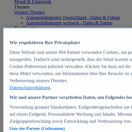
Metall & Elektronik
Themen
Weitere Themen
Automobilindustrie Deutschland - Daten & Fakten
Automobilindustrie weltweit - Daten & Fakten
Top Report
Wir respektieren Ihre Privatsphäre
Diese Website und unsere
894
Partner verwenden Cookies, um pe
Zum Report
zuzugreifen. Dadurch wird sichergestellt, dass der Inhalt korrekt
E-commerce
Cookie-Präferenzen jederzeit verwalten. Klicken Sie dazu auf die
Beliebte Statistiken
diese Mittel verwenden, um Informationen über Ihre Besuche zu s
Aktuelle Statistiken
E-Commerce - Entwicklung des Umsatzes in
Verbesserung unseres Dienstes.
Deutschland 1999-2025
Datenschutzerklärung.
Umsatz von Amazon in Deutschland und weltweit
2010-2025
Wir und unsere Partner verarbeiten Daten, um Folgendes bere
B2C-E-Commerce: Top-50 Online Shops in
Deutschland 2024
Verwendung genauer Standortdaten. Endgeräteeigenschaften zur Id
Marktanteile von Online-Zahlungsverfahren in
auf einem Endgerät. Personalisierte Werbung und Inhalte, Messu
Deutschland 2024
Zielgruppenforschung sowie Entwicklung und Verbesserung von
Umsatzstarke Warengruppen im Online-Handel in
Deutschland 2023-2025
Liste der Partner (Lieferanten)