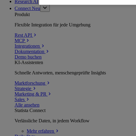
Research AI
Connect
Neu
Produkt
Flexible Integration für jede Umgebung
Rest API
MCP
Integrationen
Dokumentation
Demo buchen
KI-Assistenten
Schnelle Antworten, menschengeprüfte Insights
Marktforschung
Strategie
Marketing & PR
Sales
Alle ansehen
Statista Connect
Verlässliche Daten, in jedem Workflow
Mehr
erfahren