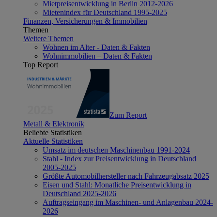
Mietpreisentwicklung in Berlin 2012-2026
Mietenindex für Deutschland 1995-2025
Finanzen, Versicherungen & Immobilien
Themen
Weitere Themen
Wohnen im Alter - Daten & Fakten
Wohnimmobilien – Daten & Fakten
Top Report
Zum Report
Metall & Elektronik
Beliebte Statistiken
Aktuelle Statistiken
Umsatz im deutschen Maschinenbau 1991-2024
Stahl - Index zur Preisentwicklung in Deutschland
2005-2025
Größte Automobilhersteller nach Fahrzeugabsatz 2025
Eisen und Stahl: Monatliche Preisentwicklung in
Deutschland 2025-2026
Auftragseingang im Maschinen- und Anlagenbau 2024-
2026