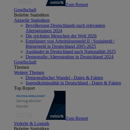
Zum Report
Gesellschaft
Beliebte Statistiken
Aktuelle Statistiken
Bevölkerung Deutschlands nach relevanten
Altersgruppen 2024
Die reichsten Menschen der Welt 2026
Empfänger von Arbeitslosengeld II / Sozialgeld /
Bürgergeld in Deutschland 2005-2025
Ausländer in Deutschland nach Nationalität 2025
Demografie: Altersstruktur in Deutschland 2024
Gesellschaft
Themen
Weitere Themen
Demografischer Wandel - Daten & Fakten
Jugendkriminalität in Deutschland - Daten & Fakten
Top Report
Zum Report
Verkehr & Logistik
Beliebte Statistiken