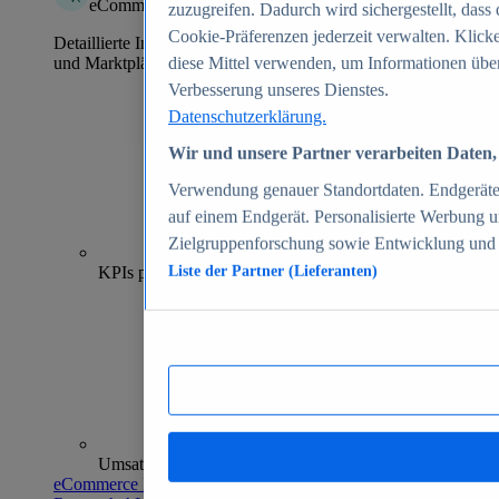
eCommerce Insights
zuzugreifen. Dadurch wird sichergestellt, dass 
Cookie-Präferenzen jederzeit verwalten. Klick
Detaillierte Informationen zu mehr als 39.000 Online-Shops
und Marktplätzen
diese Mittel verwenden, um Informationen über
Verbesserung unseres Dienstes.
Datenschutzerklärung.
Wir und unsere Partner verarbeiten Daten, 
Verwendung genauer Standortdaten. Endgeräteei
auf einem Endgerät. Personalisierte Werbung 
Zielgruppenforschung sowie Entwicklung und
70+
KPIs pro Shop
Liste der Partner (Lieferanten)
Umsatzanalysen und -prognosen
eCommerce Insights entdecken