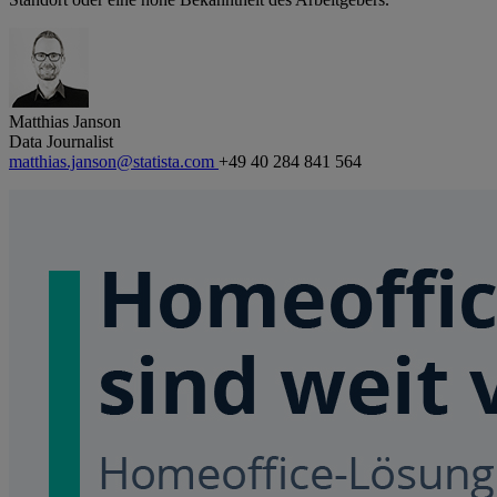
Matthias Janson
Data Journalist
matthias.janson@statista.com
+49 40 284 841 564