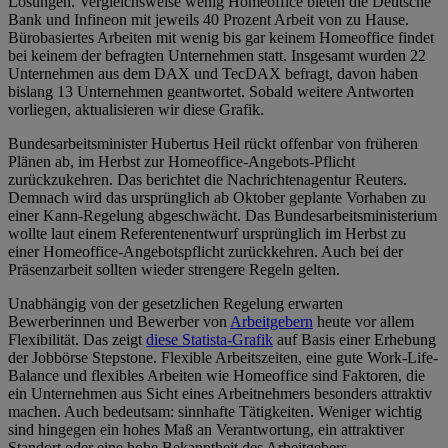
Lösungen. Vergleichsweise wenig Homeoffice bieten die Deutsche
Bank und Infineon mit jeweils 40 Prozent Arbeit von zu Hause.
Bürobasiertes Arbeiten mit wenig bis gar keinem Homeoffice findet
bei keinem der befragten Unternehmen statt. Insgesamt wurden 22
Unternehmen aus dem DAX und TecDAX befragt, davon haben
bislang 13 Unternehmen geantwortet. Sobald weitere Antworten
vorliegen, aktualisieren wir diese Grafik.
Bundesarbeitsminister Hubertus Heil rückt offenbar von früheren
Plänen ab, im Herbst zur Homeoffice-Angebots-Pflicht
zurückzukehren. Das berichtet die Nachrichtenagentur Reuters.
Demnach wird das ursprünglich ab Oktober geplante Vorhaben zu
einer Kann-Regelung abgeschwächt. Das Bundesarbeitsministerium
wollte laut einem Referentenentwurf ursprünglich im Herbst zu
einer Homeoffice-Angebotspflicht zurückkehren. Auch bei der
Präsenzarbeit sollten wieder strengere Regeln gelten.
Unabhängig von der gesetzlichen Regelung erwarten
Bewerberinnen und Bewerber von
Arbeitgebern
heute vor allem
Flexibilität. Das zeigt
diese Statista-Grafik
auf Basis einer Erhebung
der Jobbörse Stepstone. Flexible Arbeitszeiten, eine gute Work-Life-
Balance und flexibles Arbeiten wie Homeoffice sind Faktoren, die
ein Unternehmen aus Sicht eines Arbeitnehmers besonders attraktiv
machen. Auch bedeutsam: sinnhafte Tätigkeiten. Weniger wichtig
sind hingegen ein hohes Maß an Verantwortung, ein attraktiver
Standort oder eine hohe Bekanntheit des Arbeitgebers.