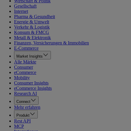
Wirtschaft & Politik
Gesellschaft
Internet
Pharma & Gesundheit
Energie & Umwelt
Verkehr & Logistik
Konsum & FMCG
Metall & Elektronik
Finanzen, Versicherungen & Immobilien
E-Commerce
Market Insights
Alle Märkte
Consumer
eCommerce
Mobility
Consumer Insights
eCommerce Insights
Research AI
Connect
Mehr erfahren
Produkt
Rest API
MCP