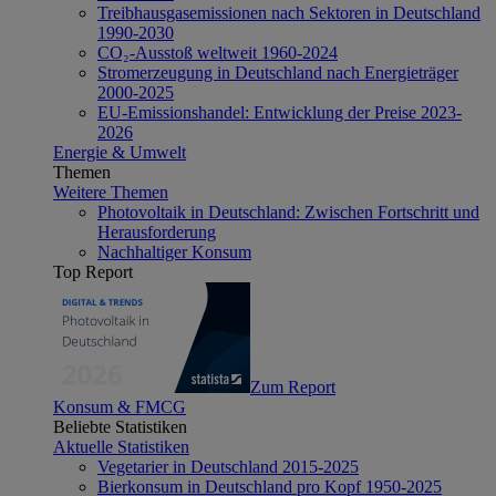
Treibhausgasemissionen nach Sektoren in Deutschland
1990-2030
CO₂-Ausstoß weltweit 1960-2024
Stromerzeugung in Deutschland nach Energieträger
2000-2025
EU-Emissionshandel: Entwicklung der Preise 2023-
2026
Energie & Umwelt
Themen
Weitere Themen
Photovoltaik in Deutschland: Zwischen Fortschritt und
Herausforderung
Nachhaltiger Konsum
Top Report
Zum Report
Konsum & FMCG
Beliebte Statistiken
Aktuelle Statistiken
Vegetarier in Deutschland 2015-2025
Bierkonsum in Deutschland pro Kopf 1950-2025