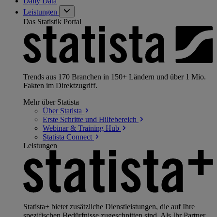
Daily Data
Leistungen
Das Statistik Portal
Trends aus 170 Branchen in 150+ Ländern und über 1 Mio.
Fakten im Direktzugriff.
Mehr über Statista
Über
Statista
Erste Schritte und
Hilfebereich
Webinar & Training
Hub
Statista
Connect
Leistungen
Statista+ bietet zusätzliche Dienstleistungen, die auf Ihre
spezifischen Bedürfnisse zugeschnitten sind. Als Ihr Partner