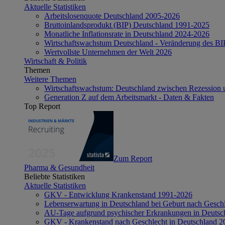
Aktuelle Statistiken
Arbeitslosenquote Deutschland 2005-2026
Bruttoinlandsprodukt (BIP) Deutschland 1991-2025
Monatliche Inflationsrate in Deutschland 2024-2026
Wirtschaftswachstum Deutschland - Veränderung des B
Wertvollste Unternehmen der Welt 2026
Wirtschaft & Politik
Themen
Weitere Themen
Wirtschaftswachstum: Deutschland zwischen Rezession 
Generation Z auf dem Arbeitsmarkt - Daten & Fakten
Top Report
Zum Report
Pharma & Gesundheit
Beliebte Statistiken
Aktuelle Statistiken
GKV - Entwicklung Krankenstand 1991-2026
Lebenserwartung in Deutschland bei Geburt nach Gesch
AU-Tage aufgrund psychischer Erkrankungen in Deutsc
GKV - Krankenstand nach Geschlecht in Deutschland 