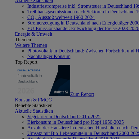
Aktuelle Statistiken
Industriestrompreise inkl. Stromsteuer in Deutschland 1
Treibhausgasemissionen nach Sektoren in Deutschland 
CO₂-Ausstoß weltweit 1960-2024
Stromerzeugung in Deutschland nach Energieträger 200
EU-Emissionshandel: Entwicklung der Preise 2023-202
Energie & Umwelt
Themen
Weitere Themen
Photovoltaik in Deutschland: Zwischen Fortschritt und 
Nachhaltiger Konsum
Top Report
Zum Report
Konsum & FMCG
Beliebte Statistiken
Aktuelle Statistiken
Vegetarier in Deutschland 2015-2025
Bierkonsum in Deutschland pro Kopf 1950-2025
Anzahl der Haustiere in deutschen Haushalten nach Tier
Umsatz mit Bio-Lebensmitteln in Deutschland 2000-202
Anzahl der Veganer in Deutschland 2015-2025