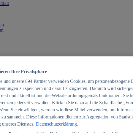
 2024
en
en
ieren Ihre Privatsphäre
te und unsere
894
Partner verwenden Cookies, um personenbezogene 
ennungen zu speichern und darauf zuzugreifen. Dadurch wird sichergest
orrekt und aktuell ist und die Website ordnungsgemäß funktioniert. Sie 
025
renzen jederzeit verwalten. Klicken Sie dazu auf die Schaltfläche „Vor
schland 2025
Wenn Sie einwilligen, werden wir diese Mittel verwenden, um Informat
 zu sammeln. Diese Informationen dienen zur Aggregation von Statisti
 unseres Dienstes.
Datenschutzerklärung.