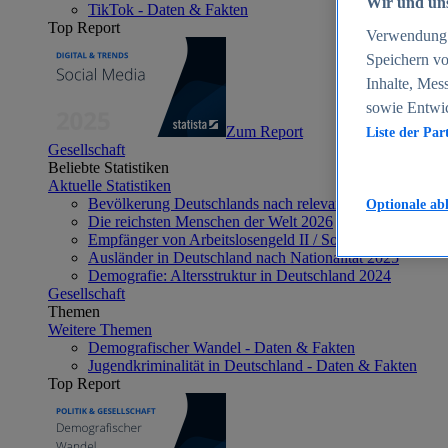
Wir und uns
TikTok - Daten & Fakten
Top Report
Verwendung g
Speichern vo
Inhalte, Mes
sowie Entwi
Zum Report
Liste der Par
Gesellschaft
Beliebte Statistiken
Aktuelle Statistiken
Bevölkerung Deutschlands nach relevanten Altersgrupp
Optionale ab
Die reichsten Menschen der Welt 2026
Empfänger von Arbeitslosengeld II / Sozialgeld / Bürge
Ausländer in Deutschland nach Nationalität 2025
Demografie: Altersstruktur in Deutschland 2024
Gesellschaft
Themen
Weitere Themen
Demografischer Wandel - Daten & Fakten
Jugendkriminalität in Deutschland - Daten & Fakten
Top Report