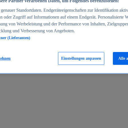
ere Partner verarbeiten Daten, um Folgendes bereitzustellen:
enauer Standortdaten. Endgeräteeigenschaften zur Identifikation aktiv
n oder Zugriff auf Informationen auf einem Endgerät. Personalisierte
sung von Werbeleistung und der Performance von Inhalten, Zielgruppe
cklung und Verbesserung von Angeboten.
tner (Lieferanten)
en 2024
lehnen
Einstellungen anpassen
Alle 
rgeld in Deutschland 2005-2025