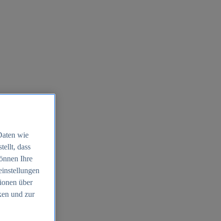
Daten wie
ellt, dass
können Ihre
einstellungen
ionen über
ken und zur