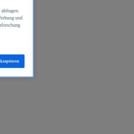
 abfragen.
 Werbung und
nforschung
akzeptieren