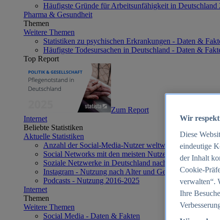
Häufigste Gründe für Arbeitsunfähigkeit in Deutschland
Pharma & Gesundheit
Themen
Weitere Themen
Statistiken zu psychischen Erkrankungen - Daten & Fakt
Häufigste Todesursachen in Deutschland - Daten & Fakt
Top Report
Zum Report
Wir respekt
Internet
Beliebte Statistiken
Diese Websi
Aktuelle Statistiken
Anzahl der Social-Media-Nutzer weltweit 2012-2025
eindeutige K
Social Networks mit den meisten Nutzern weltweit 2025
der Inhalt k
Soziale Netzwerke in Deutschland nach Generationen 2
Cookie-Präfe
Instagram - Nutzung nach Alter und Geschlecht in Deut
Podcasts - Nutzung 2016-2025
verwalten“. 
Internet
Ihre Besuche
Themen
Verbesserung
Weitere Themen
Social Media - Daten & Fakten