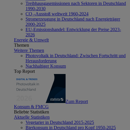
Treibhausgasemissionen nach Sektoren in Deutschland
1990-2030
CO₂-Ausstoß weltweit 1960-2024
Stromerzeugung in Deutschland nach Energieträger
2000-2025
EU-Emissionshandel: Entwicklung der Preise 2023-
2026
Energie & Umwelt
Themen
Weitere Themen
Photovoltaik in Deutschland: Zwischen Fortschritt und
Herausforderung
Nachhaltiger Konsum
Top Report
Zum Report
Konsum & FMCG
Beliebte Statistiken
Aktuelle Statistiken
Vegetarier in Deutschland 2015-2025
Bierkonsum in Deutschland pro Kopf 1950-2025