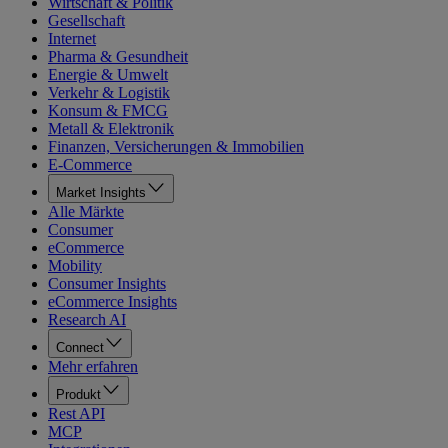
Wirtschaft & Politik
Gesellschaft
Internet
Pharma & Gesundheit
Energie & Umwelt
Verkehr & Logistik
Konsum & FMCG
Metall & Elektronik
Finanzen, Versicherungen & Immobilien
E-Commerce
Market Insights
Alle Märkte
Consumer
eCommerce
Mobility
Consumer Insights
eCommerce Insights
Research AI
Connect
Mehr erfahren
Produkt
Rest API
MCP