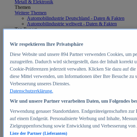
Metall & Elektronik
Themen
Weitere Themen
Automobilindustrie Deutschland - Daten & Fakten
Automobilindustrie weltweit - Daten & Fakten
Top Report
Wir respektieren Ihre Privatsphäre
Diese Website und unsere
894
Partner verwenden Cookies, um pe
Zum Report
zuzugreifen. Dadurch wird sichergestellt, dass der Inhalt korrekt
E-commerce
Cookie-Präferenzen jederzeit verwalten. Klicken Sie dazu auf die
Beliebte Statistiken
diese Mittel verwenden, um Informationen über Ihre Besuche zu s
Aktuelle Statistiken
E-Commerce - Entwicklung des Umsatzes in
Verbesserung unseres Dienstes.
Deutschland 1999-2025
Datenschutzerklärung.
Umsatz von Amazon in Deutschland und weltweit
2010-2025
Wir und unsere Partner verarbeiten Daten, um Folgendes bere
B2C-E-Commerce: Top-50 Online Shops in
Deutschland 2024
Verwendung genauer Standortdaten. Endgeräteeigenschaften zur Id
Marktanteile von Online-Zahlungsverfahren in
auf einem Endgerät. Personalisierte Werbung und Inhalte, Messu
Deutschland 2024
Zielgruppenforschung sowie Entwicklung und Verbesserung von
Umsatzstarke Warengruppen im Online-Handel in
Deutschland 2023-2025
Liste der Partner (Lieferanten)