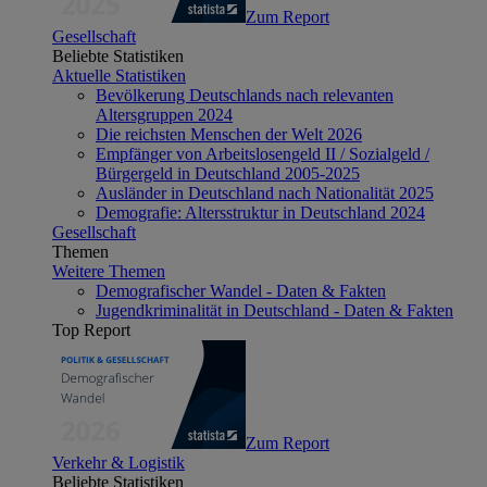
Zum Report
Gesellschaft
Beliebte Statistiken
Aktuelle Statistiken
Bevölkerung Deutschlands nach relevanten
Altersgruppen 2024
Die reichsten Menschen der Welt 2026
Empfänger von Arbeitslosengeld II / Sozialgeld /
Bürgergeld in Deutschland 2005-2025
Ausländer in Deutschland nach Nationalität 2025
Demografie: Altersstruktur in Deutschland 2024
Gesellschaft
Themen
Weitere Themen
Demografischer Wandel - Daten & Fakten
Jugendkriminalität in Deutschland - Daten & Fakten
Top Report
Zum Report
Verkehr & Logistik
Beliebte Statistiken