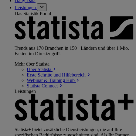
Daily Data
Leistungen
Das Statistik Portal
Trends aus 170 Branchen in 150+ Ländern und über 1 Mio.
Fakten im Direktzugriff.
Mehr über Statista
Über
Statista
Erste Schritte und
Hilfebereich
Webinar & Training
Hub
Statista
Connect
Leistungen
Statista+ bietet zusätzliche Dienstleistungen, die auf Ihre
spezifischen Bedürfnisse zugeschnitten sind. Als Ihr Partner