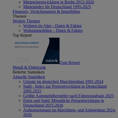
Mietpreisentwicklung in Berlin 2012-2026
Mietenindex für Deutschland 1995-2025
Finanzen, Versicherungen & Immobilien
Themen
Weitere Themen
Wohnen im Alter - Daten & Fakten
Wohnimmobilien – Daten & Fakten
Top Report
Zum Report
Metall & Elektronik
Beliebte Statistiken
Aktuelle Statistiken
Umsatz im deutschen Maschinenbau 1991-2024
Stahl - Index zur Preisentwicklung in Deutschland
2005-2025
Größte Automobilhersteller nach Fahrzeugabsatz 2025
Eisen und Stahl: Monatliche Preisentwicklung in
Deutschland 2025-2026
Auftragseingang im Maschinen- und Anlagenbau 2024-
2026