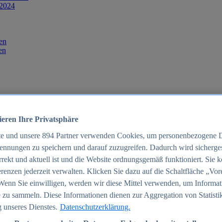
 2024
en
en
ieren Ihre Privatsphäre
te und unsere
894
Partner verwenden Cookies, um personenbezogene 
ennungen zu speichern und darauf zuzugreifen. Dadurch wird sichergest
orrekt und aktuell ist und die Website ordnungsgemäß funktioniert. Sie 
025
renzen jederzeit verwalten. Klicken Sie dazu auf die Schaltfläche „Vor
schland 2025
Wenn Sie einwilligen, werden wir diese Mittel verwenden, um Informat
 zu sammeln. Diese Informationen dienen zur Aggregation von Statisti
 unseres Dienstes.
Datenschutzerklärung.