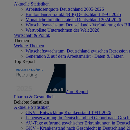
Aktuelle Statistiken
Arbeitslosenquote Deutschland 2005-2026
Bruttoinlandsprodukt (BIP) Deutschland 1991-2025
Monatliche Inflationsrate in Deutschland 2024-2026
Wirtschaftswachstum Deutschland - Veränderung des B
Wertvollste Unternehmen der Welt 2026
Wirtschaft & Politik
Themen
Weitere Themen
Wirtschaftswachstum: Deutschland zwischen Rezession 
Generation Z auf dem Arbeitsmarkt - Daten & Fakten
Top Report
Zum Report
Pharma & Gesundheit
Beliebte Statistiken
Aktuelle Statistiken
GKV - Entwicklung Krankenstand 1991-2026
Lebenserwartung in Deutschland bei Geburt nach Gesch
AU-Tage aufgrund psychischer Erkrankungen in Deutsc
GKV - Krankenstand nach Geschlecht in Deutschland 