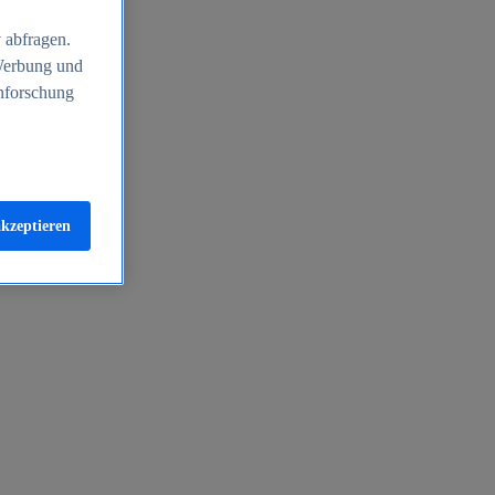
 abfragen.
 Werbung und
nforschung
akzeptieren