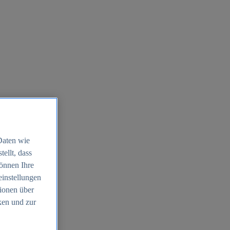
Daten wie
ellt, dass
können Ihre
einstellungen
ionen über
ken und zur