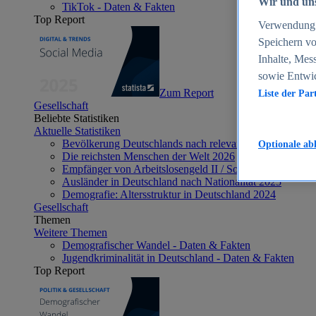
Wir und uns
TikTok - Daten & Fakten
Top Report
Verwendung g
Speichern vo
Inhalte, Mes
sowie Entwi
Zum Report
Liste der Par
Gesellschaft
Beliebte Statistiken
Aktuelle Statistiken
Bevölkerung Deutschlands nach relevanten Altersgrupp
Optionale ab
Die reichsten Menschen der Welt 2026
Empfänger von Arbeitslosengeld II / Sozialgeld / Bürge
Ausländer in Deutschland nach Nationalität 2025
Demografie: Altersstruktur in Deutschland 2024
Gesellschaft
Themen
Weitere Themen
Demografischer Wandel - Daten & Fakten
Jugendkriminalität in Deutschland - Daten & Fakten
Top Report