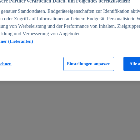
ere Partner verarbeiten Daten, um Folgendes bereitzustellen:
enauer Standortdaten. Endgeräteeigenschaften zur Identifikation aktiv
n oder Zugriff auf Informationen auf einem Endgerät. Personalisierte
sung von Werbeleistung und der Performance von Inhalten, Zielgruppe
cklung und Verbesserung von Angeboten.
tner (Lieferanten)
en 2024
lehnen
Einstellungen anpassen
Alle 
rgeld in Deutschland 2005-2025