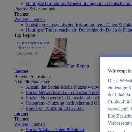
Häufigste Gründe für Arbeitsunfähigkeit in Deutschland
Pharma & Gesundheit
Themen
Weitere Themen
Statistiken zu psychischen Erkrankungen - Daten & Fakt
Häufigste Todesursachen in Deutschland - Daten & Fakt
Top Report
Zum Report
Wir respekt
Internet
Beliebte Statistiken
Diese Websi
Aktuelle Statistiken
Anzahl der Social-Media-Nutzer weltweit 2012-2025
eindeutige K
Social Networks mit den meisten Nutzern weltweit 2025
der Inhalt k
Soziale Netzwerke in Deutschland nach Generationen 2
Cookie-Präfe
Instagram - Nutzung nach Alter und Geschlecht in Deut
Podcasts - Nutzung 2016-2025
verwalten“. 
Internet
Ihre Besuche
Themen
Verbesserung
Weitere Themen
Social Media - Daten & Fakten