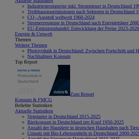
Aktuelle Statistiken
Industriestrompreise inkl. Stromsteuer in Deutschland 1
Treibhausgasemissionen nach Sektoren in Deutschland 
CO₂-Ausstoß weltweit 1960-2024
Stromerzeugung in Deutschland nach Energieträger 200
EU-Emissionshandel: Entwicklung der Preise 2023-202
Energie & Umwelt
Themen
Weitere Themen
Photovoltaik in Deutschland: Zwischen Fortschritt und 
Nachhaltiger Konsum
Top Report
Zum Report
Konsum & FMCG
Beliebte Statistiken
Aktuelle Statistiken
Vegetarier in Deutschland 2015-2025
Bierkonsum in Deutschland pro Kopf 1950-2025
Anzahl der Haustiere in deutschen Haushalten nach Tier
Umsatz mit Bio-Lebensmitteln in Deutschland 2000-202
Anzahl der Veganer in Deutschland 2015-2025