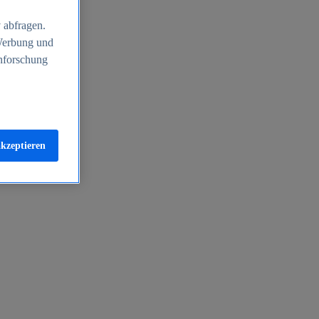
 abfragen.
 Werbung und
nforschung
akzeptieren