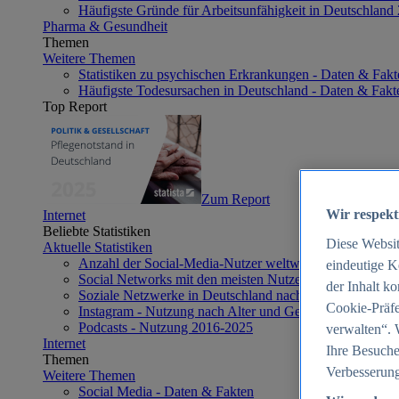
Häufigste Gründe für Arbeitsunfähigkeit in Deutschland
Pharma & Gesundheit
Themen
Weitere Themen
Statistiken zu psychischen Erkrankungen - Daten & Fakt
Häufigste Todesursachen in Deutschland - Daten & Fakt
Top Report
Zum Report
Wir respekt
Internet
Beliebte Statistiken
Diese Websi
Aktuelle Statistiken
Anzahl der Social-Media-Nutzer weltweit 2012-2025
eindeutige K
Social Networks mit den meisten Nutzern weltweit 2025
der Inhalt k
Soziale Netzwerke in Deutschland nach Generationen 2
Cookie-Präfe
Instagram - Nutzung nach Alter und Geschlecht in Deut
Podcasts - Nutzung 2016-2025
verwalten“. 
Internet
Ihre Besuche
Themen
Verbesserung
Weitere Themen
Social Media - Daten & Fakten