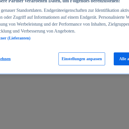
ere Partner verarbeiten Daten, um Folgendes bereitzustellen:
enauer Standortdaten. Endgeräteeigenschaften zur Identifikation aktiv
n oder Zugriff auf Informationen auf einem Endgerät. Personalisierte
sung von Werbeleistung und der Performance von Inhalten, Zielgruppe
cklung und Verbesserung von Angeboten.
tner (Lieferanten)
en 2024
lehnen
Einstellungen anpassen
Alle 
rgeld in Deutschland 2005-2025