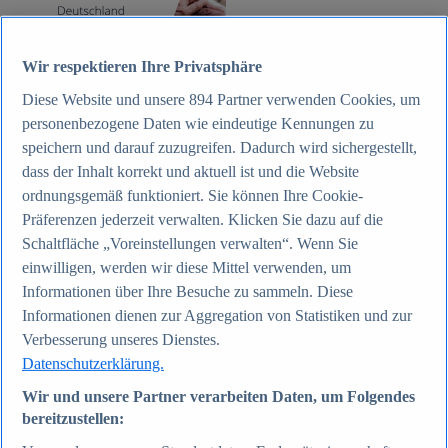
Zum Report
Wir respektieren Ihre Privatsphäre
Internet
Beliebte Statistiken
Diese Website und unsere
894
Partner verwenden Cookies, um
Aktuelle Statistiken
personenbezogene Daten wie eindeutige Kennungen zu
Anzahl der Social-Media-Nutzer weltweit 2012-2025
Social Networks mit den meisten Nutzern weltweit
speichern und darauf zuzugreifen. Dadurch wird sichergestellt,
2025
dass der Inhalt korrekt und aktuell ist und die Website
Soziale Netzwerke in Deutschland nach Generationen
ordnungsgemäß funktioniert. Sie können Ihre Cookie-
2025
Instagram - Nutzung nach Alter und Geschlecht in
Präferenzen jederzeit verwalten. Klicken Sie dazu auf die
Deutschland 2025
Schaltfläche „Voreinstellungen verwalten“. Wenn Sie
Podcasts - Nutzung 2016-2025
einwilligen, werden wir diese Mittel verwenden, um
Internet
Themen
Informationen über Ihre Besuche zu sammeln. Diese
Weitere Themen
Informationen dienen zur Aggregation von Statistiken und zur
Social Media - Daten & Fakten
Verbesserung unseres Dienstes.
TikTok - Daten & Fakten
Top Report
Datenschutzerklärung.
Wir und unsere Partner verarbeiten Daten, um Folgendes
bereitzustellen: