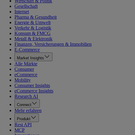
Wirtschaft & Politik
Gesellschaft
Internet
Pharma & Gesundheit
Energie & Umwelt
Verkehr & Logistik
Konsum & FMCG
Metall & Elektronik
Finanzen, Versicherungen & Immobilien
E-Commerce
Market Insights
Alle Märkte
Consumer
eCommerce
Mobility
Consumer Insights
eCommerce Insights
Research AI
Connect
Mehr erfahren
Produkt
Rest API
MCP