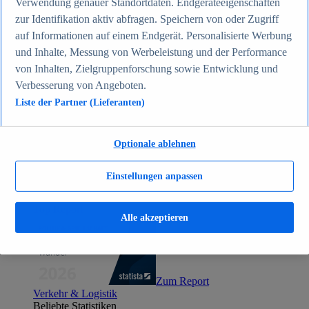
Verwendung genauer Standortdaten. Endgeräteeigenschaften
Zum Report
zur Identifikation aktiv abfragen. Speichern von oder Zugriff
Gesellschaft
auf Informationen auf einem Endgerät. Personalisierte Werbung
Beliebte Statistiken
Aktuelle Statistiken
und Inhalte, Messung von Werbeleistung und der Performance
Bevölkerung Deutschlands nach relevanten
von Inhalten, Zielgruppenforschung sowie Entwicklung und
Altersgruppen 2024
Verbesserung von Angeboten.
Die reichsten Menschen der Welt 2026
Empfänger von Arbeitslosengeld II / Sozialgeld /
Liste der Partner (Lieferanten)
Bürgergeld in Deutschland 2005-2025
Ausländer in Deutschland nach Nationalität 2025
Demografie: Altersstruktur in Deutschland 2024
Optionale ablehnen
Gesellschaft
Themen
Weitere Themen
Einstellungen anpassen
Demografischer Wandel - Daten & Fakten
Jugendkriminalität in Deutschland - Daten & Fakten
Top Report
Alle akzeptieren
Zum Report
Verkehr & Logistik
Beliebte Statistiken