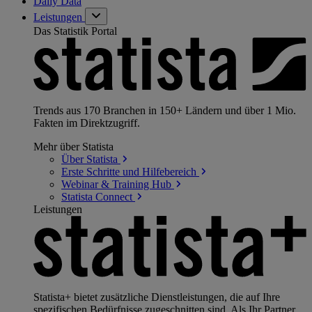
Daily Data
Leistungen
Das Statistik Portal
Trends aus 170 Branchen in 150+ Ländern und über 1 Mio.
Fakten im Direktzugriff.
Mehr über Statista
Über
Statista
Erste Schritte und
Hilfebereich
Webinar & Training
Hub
Statista
Connect
Leistungen
Statista+ bietet zusätzliche Dienstleistungen, die auf Ihre
spezifischen Bedürfnisse zugeschnitten sind. Als Ihr Partner