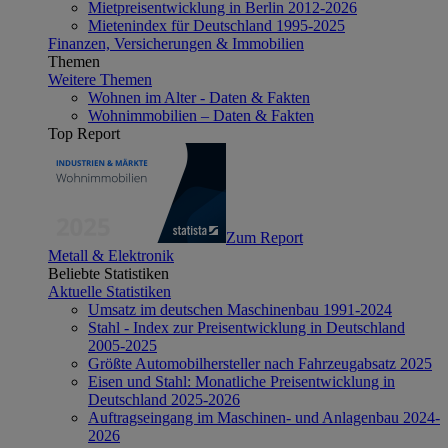
Mietpreisentwicklung in Berlin 2012-2026
Mietenindex für Deutschland 1995-2025
Finanzen, Versicherungen & Immobilien
Themen
Weitere Themen
Wohnen im Alter - Daten & Fakten
Wohnimmobilien – Daten & Fakten
Top Report
Zum Report
Metall & Elektronik
Beliebte Statistiken
Aktuelle Statistiken
Umsatz im deutschen Maschinenbau 1991-2024
Stahl - Index zur Preisentwicklung in Deutschland
2005-2025
Größte Automobilhersteller nach Fahrzeugabsatz 2025
Eisen und Stahl: Monatliche Preisentwicklung in
Deutschland 2025-2026
Auftragseingang im Maschinen- und Anlagenbau 2024-
2026