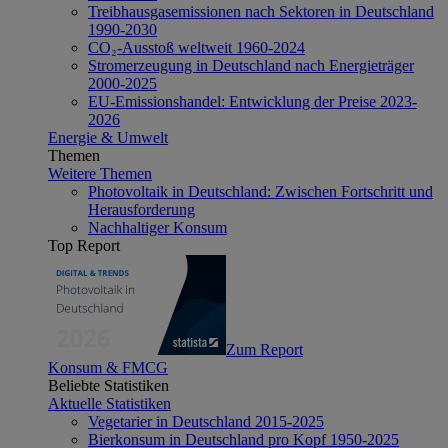
Treibhausgasemissionen nach Sektoren in Deutschland
1990-2030
CO₂-Ausstoß weltweit 1960-2024
Stromerzeugung in Deutschland nach Energieträger
2000-2025
EU-Emissionshandel: Entwicklung der Preise 2023-
2026
Energie & Umwelt
Themen
Weitere Themen
Photovoltaik in Deutschland: Zwischen Fortschritt und
Herausforderung
Nachhaltiger Konsum
Top Report
Zum Report
Konsum & FMCG
Beliebte Statistiken
Aktuelle Statistiken
Vegetarier in Deutschland 2015-2025
Bierkonsum in Deutschland pro Kopf 1950-2025