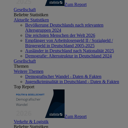
Zum Report
Gesellschaft
Beliebte Statistiken
Aktuelle Statistiken
Bevölkerung Deutschlands nach relevanten
Altersgruppen 2024
Die reichsten Menschen der Welt 2026
Empfänger von Arbeitslosengeld II / Sozialgeld /
Bürgergeld in Deutschland 2005-2025
Ausländer in Deutschland nach Nationalität 2025
Demografie: Altersstruktur in Deutschland 2024
Gesellschaft
Themen
Weitere Themen
Demografischer Wandel - Daten & Fakten
Jugendkriminalität in Deutschland - Daten & Fakten
Top Report
Zum Report
Verkehr & Logistik
Beliebte Statistiken