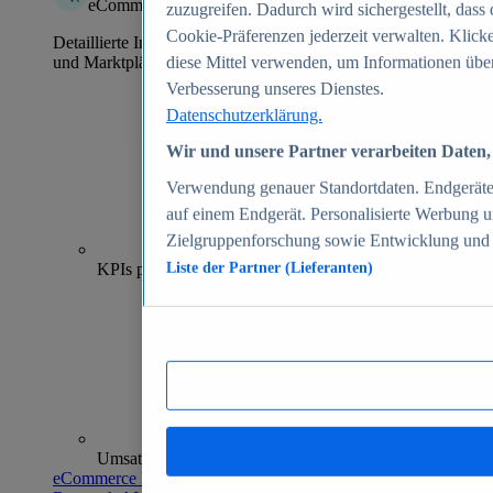
eCommerce Insights
zuzugreifen. Dadurch wird sichergestellt, dass 
Cookie-Präferenzen jederzeit verwalten. Klick
Detaillierte Informationen zu mehr als 39.000 Online-Shops
und Marktplätzen
diese Mittel verwenden, um Informationen über
Verbesserung unseres Dienstes.
Datenschutzerklärung.
Wir und unsere Partner verarbeiten Daten, 
Verwendung genauer Standortdaten. Endgeräteei
auf einem Endgerät. Personalisierte Werbung 
Zielgruppenforschung sowie Entwicklung und
70+
KPIs pro Shop
Liste der Partner (Lieferanten)
Umsatzanalysen und -prognosen
eCommerce Insights entdecken