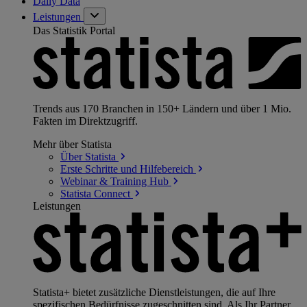
Daily Data
Leistungen
Das Statistik Portal
Trends aus 170 Branchen in 150+ Ländern und über 1 Mio.
Fakten im Direktzugriff.
Mehr über Statista
Über
Statista
Erste Schritte und
Hilfebereich
Webinar & Training
Hub
Statista
Connect
Leistungen
Statista+ bietet zusätzliche Dienstleistungen, die auf Ihre
spezifischen Bedürfnisse zugeschnitten sind. Als Ihr Partner