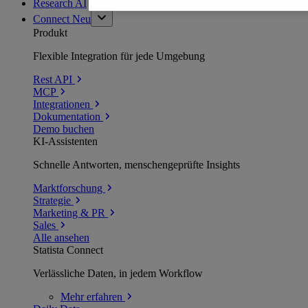
Research AI
Connect
Neu
Produkt
Flexible Integration für jede Umgebung
Rest API
MCP
Integrationen
Dokumentation
Demo buchen
KI-Assistenten
Schnelle Antworten, menschengeprüfte Insights
Marktforschung
Strategie
Marketing & PR
Sales
Alle ansehen
Statista Connect
Verlässliche Daten, in jedem Workflow
Mehr
erfahren