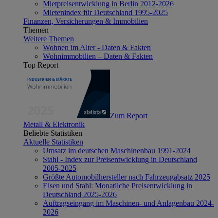
Mietpreisentwicklung in Berlin 2012-2026
Mietenindex für Deutschland 1995-2025
Finanzen, Versicherungen & Immobilien
Themen
Weitere Themen
Wohnen im Alter - Daten & Fakten
Wohnimmobilien – Daten & Fakten
Top Report
Zum Report
Metall & Elektronik
Beliebte Statistiken
Aktuelle Statistiken
Umsatz im deutschen Maschinenbau 1991-2024
Stahl - Index zur Preisentwicklung in Deutschland
2005-2025
Größte Automobilhersteller nach Fahrzeugabsatz 2025
Eisen und Stahl: Monatliche Preisentwicklung in
Deutschland 2025-2026
Auftragseingang im Maschinen- und Anlagenbau 2024-
2026