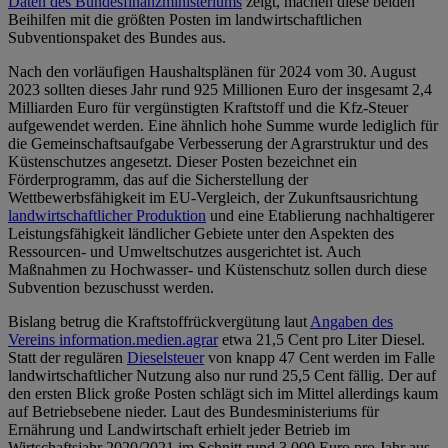
Daten des Bundesfinanzministeriums
zeigt, machen diese beiden
Beihilfen mit die größten Posten im landwirtschaftlichen
Subventionspaket des Bundes aus.
Nach den vorläufigen Haushaltsplänen für 2024 vom 30. August
2023 sollten dieses Jahr rund 925 Millionen Euro der insgesamt 2,4
Milliarden Euro für vergünstigten Kraftstoff und die Kfz-Steuer
aufgewendet werden. Eine ähnlich hohe Summe wurde lediglich für
die Gemeinschaftsaufgabe Verbesserung der Agrarstruktur und des
Küstenschutzes angesetzt. Dieser Posten bezeichnet ein
Förderprogramm, das auf die Sicherstellung der
Wettbewerbsfähigkeit im EU-Vergleich, der Zukunftsausrichtung
landwirtschaftlicher Produktion
und eine Etablierung nachhaltigerer
Leistungsfähigkeit ländlicher Gebiete unter den Aspekten des
Ressourcen- und Umweltschutzes ausgerichtet ist. Auch
Maßnahmen zu Hochwasser- und Küstenschutz sollen durch diese
Subvention bezuschusst werden.
Bislang betrug die Kraftstoffrückvergütung laut
Angaben des
Vereins information.medien.agrar
etwa 21,5 Cent pro Liter Diesel.
Statt der regulären
Dieselsteuer
von knapp 47 Cent werden im Falle
landwirtschaftlicher Nutzung also nur rund 25,5 Cent fällig. Der auf
den ersten Blick große Posten schlägt sich im Mittel allerdings kaum
auf Betriebsebene nieder. Laut des Bundesministeriums für
Ernährung und Landwirtschaft erhielt jeder Betrieb im
Wirtschaftsjahr 2020/2021 im Schnitt rund 3.000 Euro pro Jahr aus