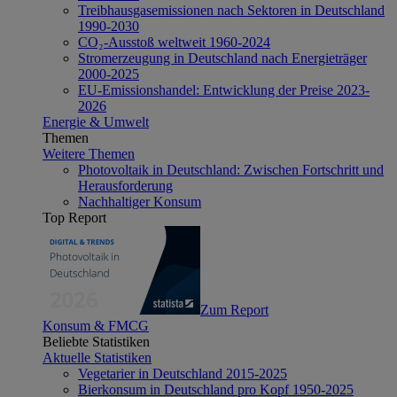
Treibhausgasemissionen nach Sektoren in Deutschland
1990-2030
CO₂-Ausstoß weltweit 1960-2024
Stromerzeugung in Deutschland nach Energieträger
2000-2025
EU-Emissionshandel: Entwicklung der Preise 2023-
2026
Energie & Umwelt
Themen
Weitere Themen
Photovoltaik in Deutschland: Zwischen Fortschritt und
Herausforderung
Nachhaltiger Konsum
Top Report
Zum Report
Konsum & FMCG
Beliebte Statistiken
Aktuelle Statistiken
Vegetarier in Deutschland 2015-2025
Bierkonsum in Deutschland pro Kopf 1950-2025