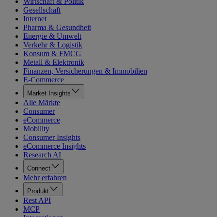
Wirtschaft & Politik
Gesellschaft
Internet
Pharma & Gesundheit
Energie & Umwelt
Verkehr & Logistik
Konsum & FMCG
Metall & Elektronik
Finanzen, Versicherungen & Immobilien
E-Commerce
Market Insights
Alle Märkte
Consumer
eCommerce
Mobility
Consumer Insights
eCommerce Insights
Research AI
Connect
Mehr erfahren
Produkt
Rest API
MCP