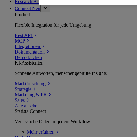
Research AI
Connect
Neu
Produkt
Flexible Integration für jede Umgebung
Rest API
MCP
Integrationen
Dokumentation
Demo buchen
KI-Assistenten
Schnelle Antworten, menschengeprüfte Insights
Marktforschung
Strategie
Marketing & PR
Sales
Alle ansehen
Statista Connect
Verlässliche Daten, in jedem Workflow
Mehr
erfahren