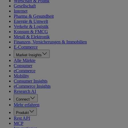
Wirtschaft & Politik
Gesellschaft
Internet
Pharma & Gesundheit
Energie & Umwelt
Verkehr & Logistik
Konsum & FMCG
Metall & Elektronik
Finanzen, Versicherungen & Immobilien
E-Commerce
Market Insights
Alle Märkte
Consumer
eCommerce
Mobility
Consumer Insights
eCommerce Insights
Research AI
Connect
Mehr erfahren
Produkt
Rest API
MCP