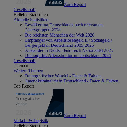
Zum Report
Gesellschaft
Beliebte Statistiken
Aktuelle Statistiken
Bevölkerung Deutschlands nach relevanten
Altersgruppen 2024
Die reichsten Menschen der Welt 2026
Empfänger von Arbeitslosengeld II / Sozialgeld /
Bürgergeld in Deutschland 2005-2025
Ausländer in Deutschland nach Nationalität 2025
Demografie: Altersstruktur in Deutschland 2024
Gesellschaft
Themen
Weitere Themen
Demografischer Wandel - Daten & Fakten
Jugendkriminalität in Deutschland - Daten & Fakten
Top Report
Zum Report
Verkehr & Logistik
Beliebte Statistiken