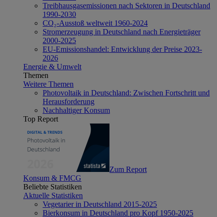
Treibhausgasemissionen nach Sektoren in Deutschland
1990-2030
CO₂-Ausstoß weltweit 1960-2024
Stromerzeugung in Deutschland nach Energieträger
2000-2025
EU-Emissionshandel: Entwicklung der Preise 2023-
2026
Energie & Umwelt
Themen
Weitere Themen
Photovoltaik in Deutschland: Zwischen Fortschritt und
Herausforderung
Nachhaltiger Konsum
Top Report
Zum Report
Konsum & FMCG
Beliebte Statistiken
Aktuelle Statistiken
Vegetarier in Deutschland 2015-2025
Bierkonsum in Deutschland pro Kopf 1950-2025