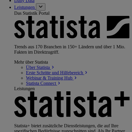
Daily Data
Leistungen
Das Statistik Portal
Trends aus 170 Branchen in 150+ Ländern und über 1 Mio.
Fakten im Direktzugriff.
Mehr über Statista
Über
Statista
Erste Schritte und
Hilfebereich
Webinar & Training
Hub
Statista
Connect
Leistungen
Statista+ bietet zusätzliche Dienstleistungen, die auf Ihre
spezifischen Bedürfnisse zugeschnitten sind. Als Ihr Partner