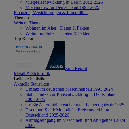
Mietpreisentwicklung in Berlin 2012-2026
Mietenindex für Deutschland 1995-2025
Finanzen, Versicherungen & Immobilien
Themen
Weitere Themen
Wohnen im Alter - Daten & Fakten
Wohnimmobilien – Daten & Fakten
Top Report
Zum Report
Metall & Elektronik
Beliebte Statistiken
Aktuelle Statistiken
Umsatz im deutschen Maschinenbau 1991-2024
Stahl - Index zur Preisentwicklung in Deutschland
2005-2025
Größte Automobilhersteller nach Fahrzeugabsatz 2025
Eisen und Stahl: Monatliche Preisentwicklung in
Deutschland 2025-2026
Auftragseingang im Maschinen- und Anlagenbau 2024-
2026