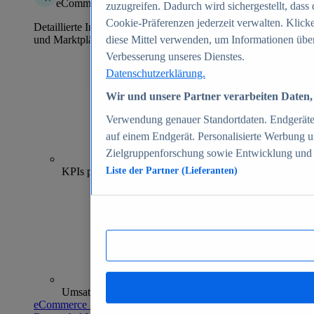
eCommerce Insights
zuzugreifen. Dadurch wird sichergestellt, dass 
Cookie-Präferenzen jederzeit verwalten. Klick
Detaillierte Informationen zu mehr als 39.000 Online-Shops
und Marktplätzen
diese Mittel verwenden, um Informationen über
Verbesserung unseres Dienstes.
Datenschutzerklärung.
Wir und unsere Partner verarbeiten Daten, 
Verwendung genauer Standortdaten. Endgeräteei
auf einem Endgerät. Personalisierte Werbung 
Zielgruppenforschung sowie Entwicklung und
70+
KPIs pro Shop
Liste der Partner (Lieferanten)
Umsatzanalysen und -prognosen
eCommerce Insights entdecken