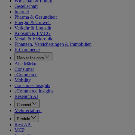
Wirtschaft & Politik
Gesellschaft
Internet
Pharma & Gesundheit
Energie & Umwelt
Verkehr & Logistik
Konsum & FMCG
Metall & Elektronik
Finanzen, Versicherungen & Immobilien
E-Commerce
Market Insights
Alle Märkte
Consumer
eCommerce
Mobility
Consumer Insights
eCommerce Insights
Research AI
Connect
Mehr erfahren
Produkt
Rest API
MCP