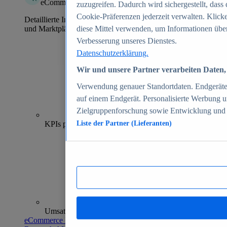
eCommerce Insights
zuzugreifen. Dadurch wird sichergestellt, dass 
Cookie-Präferenzen jederzeit verwalten. Klick
Detaillierte Informationen zu mehr als 39.000 Online-Shops
und Marktplätzen
diese Mittel verwenden, um Informationen über
Verbesserung unseres Dienstes.
Datenschutzerklärung.
Wir und unsere Partner verarbeiten Daten, 
Verwendung genauer Standortdaten. Endgeräteei
auf einem Endgerät. Personalisierte Werbung 
Zielgruppenforschung sowie Entwicklung und
70+
KPIs pro Shop
Liste der Partner (Lieferanten)
Umsatzanalysen und -prognosen
eCommerce Insights entdecken