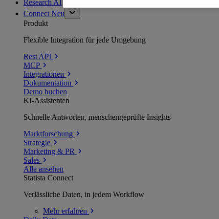
Research AI
Connect
Neu
Produkt
Flexible Integration für jede Umgebung
Rest API
MCP
Integrationen
Dokumentation
Demo buchen
KI-Assistenten
Schnelle Antworten, menschengeprüfte Insights
Marktforschung
Strategie
Marketing & PR
Sales
Alle ansehen
Statista Connect
Verlässliche Daten, in jedem Workflow
Mehr
erfahren