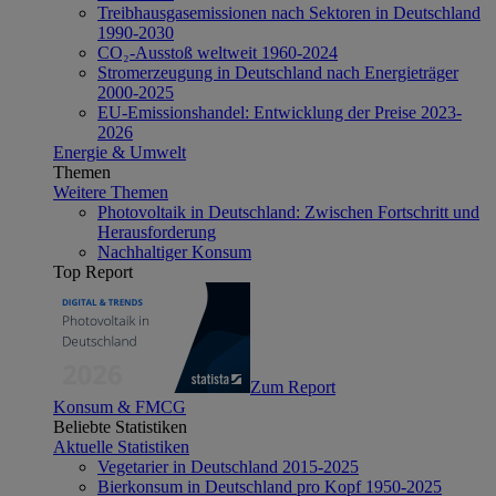
Treibhausgasemissionen nach Sektoren in Deutschland
1990-2030
CO₂-Ausstoß weltweit 1960-2024
Stromerzeugung in Deutschland nach Energieträger
2000-2025
EU-Emissionshandel: Entwicklung der Preise 2023-
2026
Energie & Umwelt
Themen
Weitere Themen
Photovoltaik in Deutschland: Zwischen Fortschritt und
Herausforderung
Nachhaltiger Konsum
Top Report
Zum Report
Konsum & FMCG
Beliebte Statistiken
Aktuelle Statistiken
Vegetarier in Deutschland 2015-2025
Bierkonsum in Deutschland pro Kopf 1950-2025