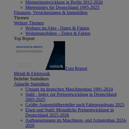
Mietpreisentwicklung in Berlin 2012-2026
Mietenindex für Deutschland 1995-2025
Finanzen, Versicherungen & Immobilien
Themen
Weitere Themen
Wohnen im Alter - Daten & Fakten
Wohnimmobilien – Daten & Fakten
Top Report
Zum Report
Metall & Elektronik
Beliebte Statistiken
Aktuelle Statistiken
Umsatz im deutschen Maschinenbau 1991-2024
Stahl - Index zur Preisentwicklung in Deutschland
2005-2025
Größte Automobilhersteller nach Fahrzeugabsatz 2025
Eisen und Stahl: Monatliche Preisentwicklung in
Deutschland 2025-2026
Auftragseingang im Maschinen- und Anlagenbau 2024-
2026