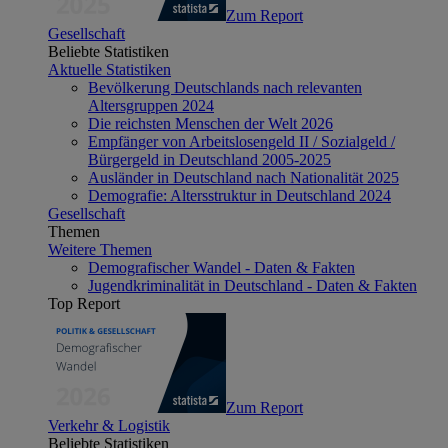
Zum Report
Gesellschaft
Beliebte Statistiken
Aktuelle Statistiken
Bevölkerung Deutschlands nach relevanten
Altersgruppen 2024
Die reichsten Menschen der Welt 2026
Empfänger von Arbeitslosengeld II / Sozialgeld /
Bürgergeld in Deutschland 2005-2025
Ausländer in Deutschland nach Nationalität 2025
Demografie: Altersstruktur in Deutschland 2024
Gesellschaft
Themen
Weitere Themen
Demografischer Wandel - Daten & Fakten
Jugendkriminalität in Deutschland - Daten & Fakten
Top Report
Zum Report
Verkehr & Logistik
Beliebte Statistiken