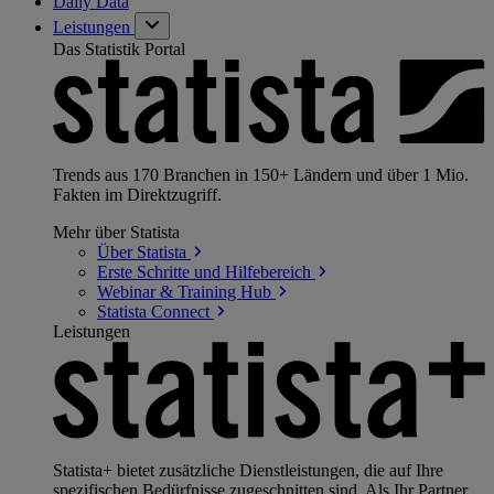
Daily Data
Leistungen
Das Statistik Portal
Trends aus 170 Branchen in 150+ Ländern und über 1 Mio.
Fakten im Direktzugriff.
Mehr über Statista
Über
Statista
Erste Schritte und
Hilfebereich
Webinar & Training
Hub
Statista
Connect
Leistungen
Statista+ bietet zusätzliche Dienstleistungen, die auf Ihre
spezifischen Bedürfnisse zugeschnitten sind. Als Ihr Partner