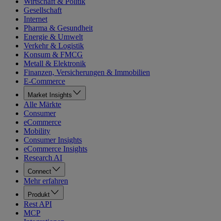
Wirtschaft & Politik
Gesellschaft
Internet
Pharma & Gesundheit
Energie & Umwelt
Verkehr & Logistik
Konsum & FMCG
Metall & Elektronik
Finanzen, Versicherungen & Immobilien
E-Commerce
Market Insights
Alle Märkte
Consumer
eCommerce
Mobility
Consumer Insights
eCommerce Insights
Research AI
Connect
Mehr erfahren
Produkt
Rest API
MCP