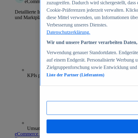
eCommerce Insights
zuzugreifen. Dadurch wird sichergestellt, dass 
Cookie-Präferenzen jederzeit verwalten. Klick
Detaillierte Informationen zu mehr als 39.000 Online-Shops
und Marktplätzen
diese Mittel verwenden, um Informationen über
Verbesserung unseres Dienstes.
Datenschutzerklärung.
Wir und unsere Partner verarbeiten Daten, 
Verwendung genauer Standortdaten. Endgeräteei
auf einem Endgerät. Personalisierte Werbung 
Zielgruppenforschung sowie Entwicklung und
70+
KPIs pro Shop
Liste der Partner (Lieferanten)
Umsatzanalysen und -prognosen
eCommerce Insights entdecken