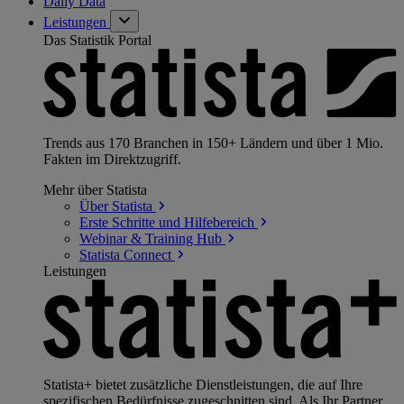
Daily Data
Leistungen
Das Statistik Portal
Trends aus 170 Branchen in 150+ Ländern und über 1 Mio.
Fakten im Direktzugriff.
Mehr über Statista
Über
Statista
Erste Schritte und
Hilfebereich
Webinar & Training
Hub
Statista
Connect
Leistungen
Statista+ bietet zusätzliche Dienstleistungen, die auf Ihre
spezifischen Bedürfnisse zugeschnitten sind. Als Ihr Partner