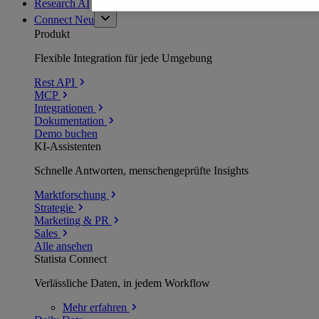
Research AI
Connect
Neu
Produkt
Flexible Integration für jede Umgebung
Rest API
MCP
Integrationen
Dokumentation
Demo buchen
KI-Assistenten
Schnelle Antworten, menschengeprüfte Insights
Marktforschung
Strategie
Marketing & PR
Sales
Alle ansehen
Statista Connect
Verlässliche Daten, in jedem Workflow
Mehr
erfahren