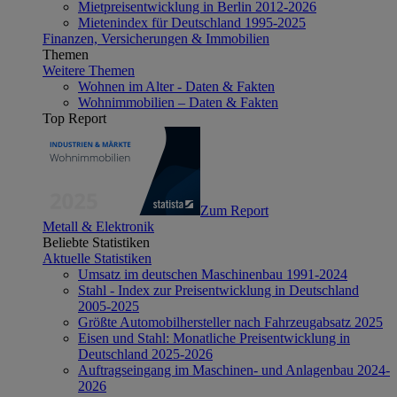
Mietpreisentwicklung in Berlin 2012-2026
Mietenindex für Deutschland 1995-2025
Finanzen, Versicherungen & Immobilien
Themen
Weitere Themen
Wohnen im Alter - Daten & Fakten
Wohnimmobilien – Daten & Fakten
Top Report
Zum Report
Metall & Elektronik
Beliebte Statistiken
Aktuelle Statistiken
Umsatz im deutschen Maschinenbau 1991-2024
Stahl - Index zur Preisentwicklung in Deutschland
2005-2025
Größte Automobilhersteller nach Fahrzeugabsatz 2025
Eisen und Stahl: Monatliche Preisentwicklung in
Deutschland 2025-2026
Auftragseingang im Maschinen- und Anlagenbau 2024-
2026