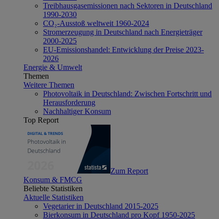
Treibhausgasemissionen nach Sektoren in Deutschland
1990-2030
CO₂-Ausstoß weltweit 1960-2024
Stromerzeugung in Deutschland nach Energieträger
2000-2025
EU-Emissionshandel: Entwicklung der Preise 2023-
2026
Energie & Umwelt
Themen
Weitere Themen
Photovoltaik in Deutschland: Zwischen Fortschritt und
Herausforderung
Nachhaltiger Konsum
Top Report
Zum Report
Konsum & FMCG
Beliebte Statistiken
Aktuelle Statistiken
Vegetarier in Deutschland 2015-2025
Bierkonsum in Deutschland pro Kopf 1950-2025