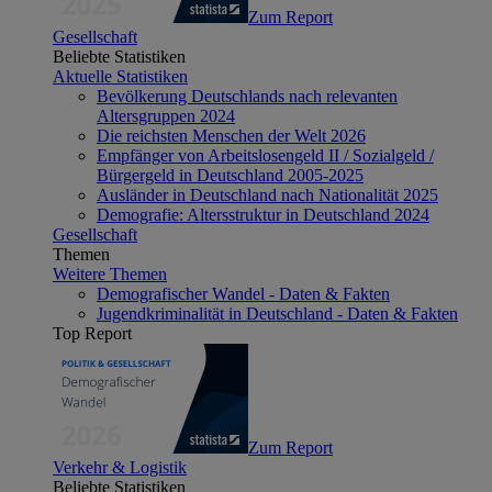
Zum Report
Gesellschaft
Beliebte Statistiken
Aktuelle Statistiken
Bevölkerung Deutschlands nach relevanten
Altersgruppen 2024
Die reichsten Menschen der Welt 2026
Empfänger von Arbeitslosengeld II / Sozialgeld /
Bürgergeld in Deutschland 2005-2025
Ausländer in Deutschland nach Nationalität 2025
Demografie: Altersstruktur in Deutschland 2024
Gesellschaft
Themen
Weitere Themen
Demografischer Wandel - Daten & Fakten
Jugendkriminalität in Deutschland - Daten & Fakten
Top Report
Zum Report
Verkehr & Logistik
Beliebte Statistiken