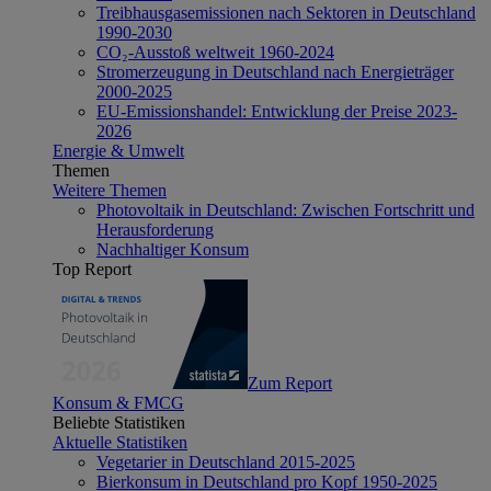
Treibhausgasemissionen nach Sektoren in Deutschland
1990-2030
CO₂-Ausstoß weltweit 1960-2024
Stromerzeugung in Deutschland nach Energieträger
2000-2025
EU-Emissionshandel: Entwicklung der Preise 2023-
2026
Energie & Umwelt
Themen
Weitere Themen
Photovoltaik in Deutschland: Zwischen Fortschritt und
Herausforderung
Nachhaltiger Konsum
Top Report
Zum Report
Konsum & FMCG
Beliebte Statistiken
Aktuelle Statistiken
Vegetarier in Deutschland 2015-2025
Bierkonsum in Deutschland pro Kopf 1950-2025