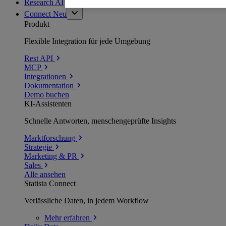
Research AI
Connect
Neu
Produkt
Flexible Integration für jede Umgebung
Rest API
MCP
Integrationen
Dokumentation
Demo buchen
KI-Assistenten
Schnelle Antworten, menschengeprüfte Insights
Marktforschung
Strategie
Marketing & PR
Sales
Alle ansehen
Statista Connect
Verlässliche Daten, in jedem Workflow
Mehr
erfahren