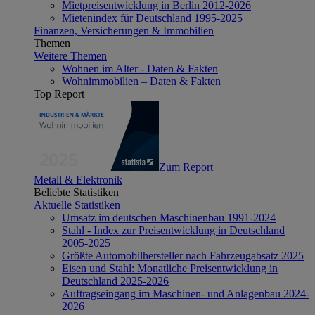
Mietpreisentwicklung in Berlin 2012-2026
Mietenindex für Deutschland 1995-2025
Finanzen, Versicherungen & Immobilien
Themen
Weitere Themen
Wohnen im Alter - Daten & Fakten
Wohnimmobilien – Daten & Fakten
Top Report
Zum Report
Metall & Elektronik
Beliebte Statistiken
Aktuelle Statistiken
Umsatz im deutschen Maschinenbau 1991-2024
Stahl - Index zur Preisentwicklung in Deutschland
2005-2025
Größte Automobilhersteller nach Fahrzeugabsatz 2025
Eisen und Stahl: Monatliche Preisentwicklung in
Deutschland 2025-2026
Auftragseingang im Maschinen- und Anlagenbau 2024-
2026