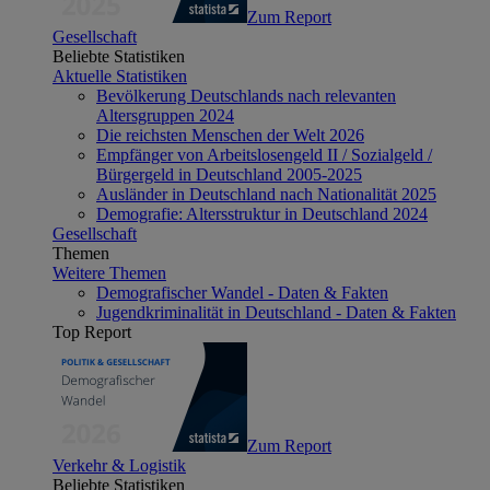
Zum Report
Gesellschaft
Beliebte Statistiken
Aktuelle Statistiken
Bevölkerung Deutschlands nach relevanten
Altersgruppen 2024
Die reichsten Menschen der Welt 2026
Empfänger von Arbeitslosengeld II / Sozialgeld /
Bürgergeld in Deutschland 2005-2025
Ausländer in Deutschland nach Nationalität 2025
Demografie: Altersstruktur in Deutschland 2024
Gesellschaft
Themen
Weitere Themen
Demografischer Wandel - Daten & Fakten
Jugendkriminalität in Deutschland - Daten & Fakten
Top Report
Zum Report
Verkehr & Logistik
Beliebte Statistiken