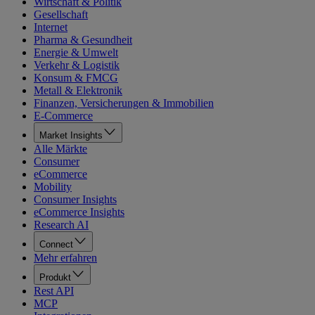
Wirtschaft & Politik
Gesellschaft
Internet
Pharma & Gesundheit
Energie & Umwelt
Verkehr & Logistik
Konsum & FMCG
Metall & Elektronik
Finanzen, Versicherungen & Immobilien
E-Commerce
Market Insights
Alle Märkte
Consumer
eCommerce
Mobility
Consumer Insights
eCommerce Insights
Research AI
Connect
Mehr erfahren
Produkt
Rest API
MCP