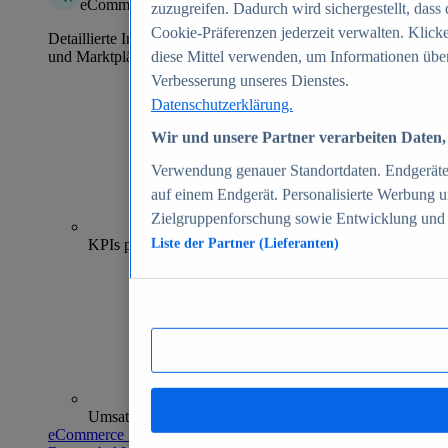
eCommerce Insights
zuzugreifen. Dadurch wird sichergestellt, dass 
Cookie-Präferenzen jederzeit verwalten. Klick
Detaillierte Informationen zu mehr als 39.000 Online-Shops
und Marktplätzen
diese Mittel verwenden, um Informationen über
Verbesserung unseres Dienstes.
Datenschutzerklärung.
Wir und unsere Partner verarbeiten Daten, 
Verwendung genauer Standortdaten. Endgeräteei
auf einem Endgerät. Personalisierte Werbung 
Zielgruppenforschung sowie Entwicklung und
70+
KPIs pro Shop
Liste der Partner (Lieferanten)
Umsatzanalysen und -prognosen
eCommerce Insights entdecken