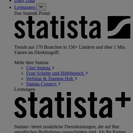
Daily Data
Leistungen
Das Statistik Portal
Trends aus 170 Branchen in 150+ Ländern und über 1 Mio.
Fakten im Direktzugriff.
Mehr über Statista
Über
Statista
Erste Schritte und
Hilfebereich
Webinar & Training
Hub
Statista
Connect
Leistungen
Statista+ bietet zusätzliche Dienstleistungen, die auf Ihre
spezifischen Bedürfnisse zugeschnitten sind. Als Ihr Partner