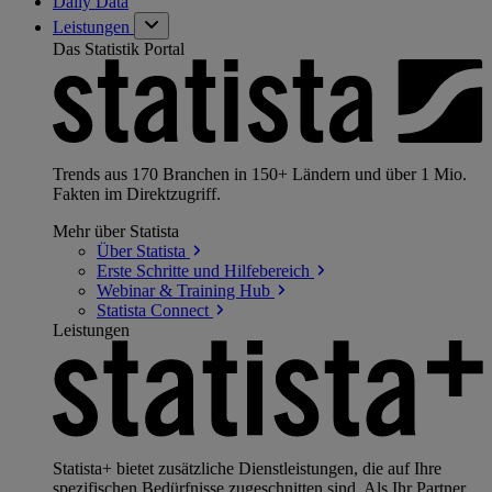
Daily Data
Leistungen
Das Statistik Portal
Trends aus 170 Branchen in 150+ Ländern und über 1 Mio.
Fakten im Direktzugriff.
Mehr über Statista
Über
Statista
Erste Schritte und
Hilfebereich
Webinar & Training
Hub
Statista
Connect
Leistungen
Statista+ bietet zusätzliche Dienstleistungen, die auf Ihre
spezifischen Bedürfnisse zugeschnitten sind. Als Ihr Partner