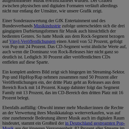
aufgenommener Musik erwirtschaftetet wurden. Der Graben
zwischen physischen und digitalen Formaten verläuft allerdings
nicht nur entlang der Umsätze, wie unsere Grafik zeigt.
Einer Sonderauswertung der GfK Entertainment und des
Bundesverbands
Musikindustrie
zufolge unterscheiden sich die drei
gängigsten Darbietungsformen für Musik auch hinsichtlich der
bedienten Genres. So hatte Musik aus dem Rock-Segment bezogen
auf
Vinyl-Veröffentlichungen
einen Anteil von 52 Prozent, gefolgt
von Pop mit 24 Prozent. Das CD-Segment weist ähnliche Werte auf,
auch wenn die Dominanz von Rock-Releases hier nicht ganz so
deutlich ist. Lediglich 30 Prozent aller veröffentlichten CDs
entfielen auf diese Sparte.
Ein komplett anderes Bild zeigt sich hingegen im Streaming-Sektor.
Pop und HipHop/Rap nehmen zusammen rund 50 Prozent aller
Veröffentlichungen ein, der dritte Platz geht an Releases aus dem
Bereich Rock mit 14 Prozent. Knapp dahinter folgt das Segment
Family mit 13 Prozent, das im CD-Bereich den dritten Platz mit 16
Prozent belegt.
Ebenfalls auffällig: Obwohl immer mehr Musiker:innen die Rechte
an der Verwertung ihres Musikkatalogs weiterverkaufen, was auf
eine zunehmende Bedeutung älterer Musik auch im digitalen Raum
hindeutet, stammt ein Großteil der
in Deutschland gestreamten Pop-
Musik
aus der jüngeren Vergangenheit. 82 Prozent aller Streams im