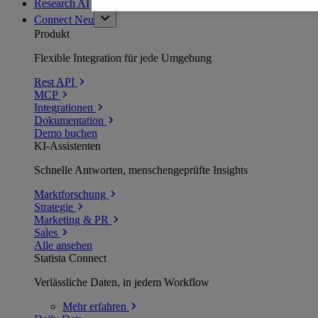
Research AI
Connect
Neu
Produkt
Flexible Integration für jede Umgebung
Rest API
MCP
Integrationen
Dokumentation
Demo buchen
KI-Assistenten
Schnelle Antworten, menschengeprüfte Insights
Marktforschung
Strategie
Marketing & PR
Sales
Alle ansehen
Statista Connect
Verlässliche Daten, in jedem Workflow
Mehr
erfahren