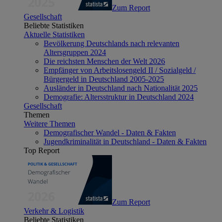
Zum Report
Gesellschaft
Beliebte Statistiken
Aktuelle Statistiken
Bevölkerung Deutschlands nach relevanten
Altersgruppen 2024
Die reichsten Menschen der Welt 2026
Empfänger von Arbeitslosengeld II / Sozialgeld /
Bürgergeld in Deutschland 2005-2025
Ausländer in Deutschland nach Nationalität 2025
Demografie: Altersstruktur in Deutschland 2024
Gesellschaft
Themen
Weitere Themen
Demografischer Wandel - Daten & Fakten
Jugendkriminalität in Deutschland - Daten & Fakten
Top Report
Zum Report
Verkehr & Logistik
Beliebte Statistiken