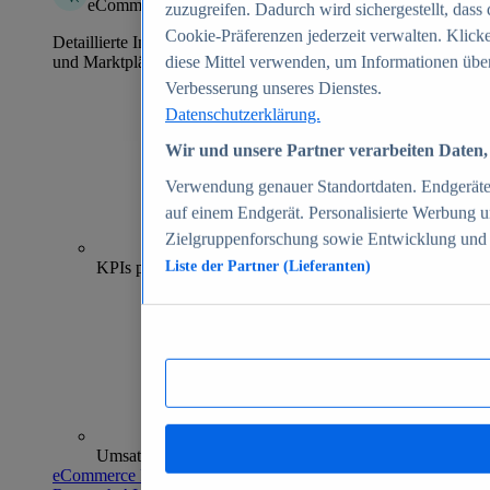
eCommerce Insights
zuzugreifen. Dadurch wird sichergestellt, dass 
Cookie-Präferenzen jederzeit verwalten. Klick
Detaillierte Informationen zu mehr als 39.000 Online-Shops
und Marktplätzen
diese Mittel verwenden, um Informationen über
Verbesserung unseres Dienstes.
Datenschutzerklärung.
Wir und unsere Partner verarbeiten Daten, 
Verwendung genauer Standortdaten. Endgeräteei
auf einem Endgerät. Personalisierte Werbung 
Zielgruppenforschung sowie Entwicklung und
70+
KPIs pro Shop
Liste der Partner (Lieferanten)
Umsatzanalysen und -prognosen
eCommerce Insights entdecken