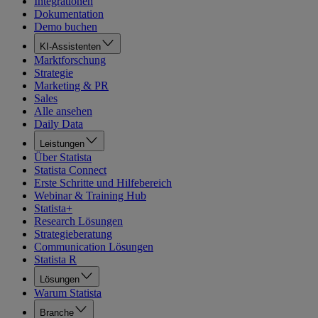
Integrationen
Dokumentation
Demo buchen
KI-Assistenten
Marktforschung
Strategie
Marketing & PR
Sales
Alle ansehen
Daily Data
Leistungen
Über Statista
Statista Connect
Erste Schritte und Hilfebereich
Webinar & Training Hub
Statista+
Research Lösungen
Strategieberatung
Communication Lösungen
Statista R
Lösungen
Warum Statista
Branche