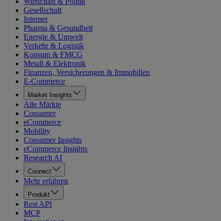
Wirtschaft & Politik
Gesellschaft
Internet
Pharma & Gesundheit
Energie & Umwelt
Verkehr & Logistik
Konsum & FMCG
Metall & Elektronik
Finanzen, Versicherungen & Immobilien
E-Commerce
Market Insights
Alle Märkte
Consumer
eCommerce
Mobility
Consumer Insights
eCommerce Insights
Research AI
Connect
Mehr erfahren
Produkt
Rest API
MCP