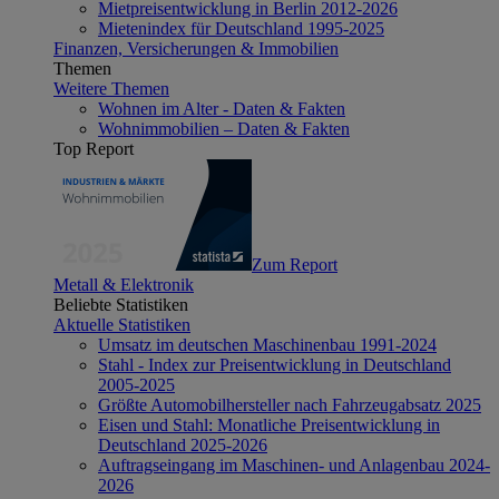
Mietpreisentwicklung in Berlin 2012-2026
Mietenindex für Deutschland 1995-2025
Finanzen, Versicherungen & Immobilien
Themen
Weitere Themen
Wohnen im Alter - Daten & Fakten
Wohnimmobilien – Daten & Fakten
Top Report
Zum Report
Metall & Elektronik
Beliebte Statistiken
Aktuelle Statistiken
Umsatz im deutschen Maschinenbau 1991-2024
Stahl - Index zur Preisentwicklung in Deutschland
2005-2025
Größte Automobilhersteller nach Fahrzeugabsatz 2025
Eisen und Stahl: Monatliche Preisentwicklung in
Deutschland 2025-2026
Auftragseingang im Maschinen- und Anlagenbau 2024-
2026