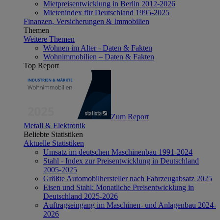
Mietpreisentwicklung in Berlin 2012-2026
Mietenindex für Deutschland 1995-2025
Finanzen, Versicherungen & Immobilien
Themen
Weitere Themen
Wohnen im Alter - Daten & Fakten
Wohnimmobilien – Daten & Fakten
Top Report
Zum Report
Metall & Elektronik
Beliebte Statistiken
Aktuelle Statistiken
Umsatz im deutschen Maschinenbau 1991-2024
Stahl - Index zur Preisentwicklung in Deutschland
2005-2025
Größte Automobilhersteller nach Fahrzeugabsatz 2025
Eisen und Stahl: Monatliche Preisentwicklung in
Deutschland 2025-2026
Auftragseingang im Maschinen- und Anlagenbau 2024-
2026