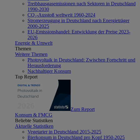
Treibhausgasemissionen nach Sektoren in Deutschland
1990-2030
CO₂-Ausstoß weltweit 1960-2024
Stromerzeugung in Deutschland nach Energieträger
2000-2025
EU-Emissionshandel: Entwicklung der Preise 2023-
2026
Energie & Umwelt
Themen
Weitere Themen
Photovoltaik in Deutschland: Zwischen Fortschritt und
Herausforderung
Nachhaltiger Konsum
Top Report
Zum Report
Konsum & FMCG
Beliebte Statistiken
Aktuelle Statistiken
Vegetarier in Deutschland 2015-2025
Bierkonsum in Deutschland pro Kopf 1950-2025