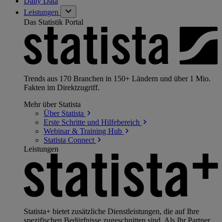
Daily Data
Leistungen
Das Statistik Portal
Trends aus 170 Branchen in 150+ Ländern und über 1 Mio.
Fakten im Direktzugriff.
Mehr über Statista
Über
Statista
Erste Schritte und
Hilfebereich
Webinar & Training
Hub
Statista
Connect
Leistungen
Statista+ bietet zusätzliche Dienstleistungen, die auf Ihre
spezifischen Bedürfnisse zugeschnitten sind. Als Ihr Partner