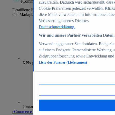
eCommerce Insights
zuzugreifen. Dadurch wird sichergestellt, dass 
Cookie-Präferenzen jederzeit verwalten. Klick
Detaillierte Informationen zu mehr als 39.000 Online-Shops
und Marktplätzen
diese Mittel verwenden, um Informationen über
Verbesserung unseres Dienstes.
Datenschutzerklärung.
Wir und unsere Partner verarbeiten Daten, 
Verwendung genauer Standortdaten. Endgeräteei
auf einem Endgerät. Personalisierte Werbung 
Zielgruppenforschung sowie Entwicklung und
70+
KPIs pro Shop
Liste der Partner (Lieferanten)
Umsatzanalysen und -prognosen
eCommerce Insights entdecken