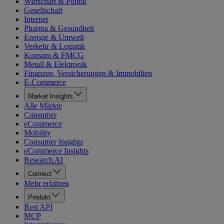
Wirtschaft & Politik
Gesellschaft
Internet
Pharma & Gesundheit
Energie & Umwelt
Verkehr & Logistik
Konsum & FMCG
Metall & Elektronik
Finanzen, Versicherungen & Immobilien
E-Commerce
Market Insights
Alle Märkte
Consumer
eCommerce
Mobility
Consumer Insights
eCommerce Insights
Research AI
Connect
Mehr erfahren
Produkt
Rest API
MCP