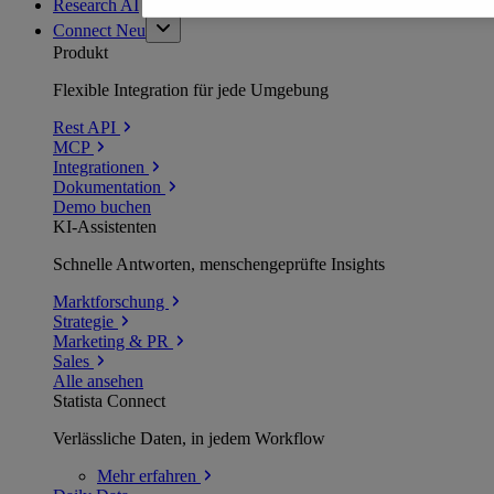
Research AI
Connect
Neu
Produkt
Flexible Integration für jede Umgebung
Rest API
MCP
Integrationen
Dokumentation
Demo buchen
KI-Assistenten
Schnelle Antworten, menschengeprüfte Insights
Marktforschung
Strategie
Marketing & PR
Sales
Alle ansehen
Statista Connect
Verlässliche Daten, in jedem Workflow
Mehr
erfahren