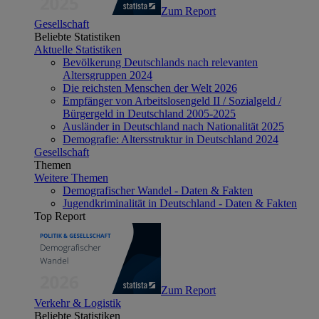
Zum Report
Gesellschaft
Beliebte Statistiken
Aktuelle Statistiken
Bevölkerung Deutschlands nach relevanten
Altersgruppen 2024
Die reichsten Menschen der Welt 2026
Empfänger von Arbeitslosengeld II / Sozialgeld /
Bürgergeld in Deutschland 2005-2025
Ausländer in Deutschland nach Nationalität 2025
Demografie: Altersstruktur in Deutschland 2024
Gesellschaft
Themen
Weitere Themen
Demografischer Wandel - Daten & Fakten
Jugendkriminalität in Deutschland - Daten & Fakten
Top Report
Zum Report
Verkehr & Logistik
Beliebte Statistiken