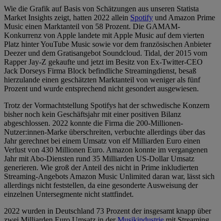
Wie die Grafik auf Basis von Schätzungen aus unseren Statista
Market Insights zeigt, hatten 2022 allein
Spotify
und Amazon Prime
Music einen Marktanteil von 58 Prozent. Die GAMAM-
Konkurrenz von Apple landete mit Apple Music auf dem vierten
Platz hinter YouTube Music sowie vor dem französischen Anbieter
Deezer und dem Gratisangebot Soundcloud. Tidal, der 2015 vom
Rapper Jay-Z gekaufte und jetzt im Besitz von Ex-Twitter-CEO
Jack Dorseys Firma Block befindliche Streamingdienst, besaß
hierzulande einen geschätzten Marktanteil von weniger als fünf
Prozent und wurde entsprechend nicht gesondert ausgewiesen.
Trotz der Vormachtstellung Spotifys hat der schwedische Konzern
bisher noch kein Geschäftsjahr mit einer positiven Bilanz
abgeschlossen. 2022 konnte die Firma die 200-Millionen-
Nutzer:innen-Marke überschreiten, verbuchte allerdings über das
Jahr gerechnet bei einem Umsatz von elf Milliarden Euro einen
Verlust von 430 Millionen Euro. Amazon konnte im vergangenen
Jahr mit Abo-Diensten rund 35 Milliarden US-Dollar Umsatz
generieren. Wie groß der Anteil des nicht in Prime inkludierten
Streaming-Angebots Amazon Music Unlimited daran war, lässt sich
allerdings nicht feststellen, da eine gesonderte Ausweisung der
einzelnen Untersegmente nicht stattfindet.
2022 wurden in Deutschland 73 Prozent der insgesamt knapp über
zwei Milliarden Euro Umsatz in der
Musikindustrie
mit Streaming