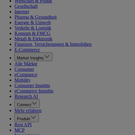
Wirtschaft & Politik
Gesellschaft
Internet
Pharma & Gesundheit
Energie & Umwelt
Verkehr & Logistik
Konsum & FMCG
Metall & Elektronik
Finanzen, Versicherungen & Immobilien
E-Commerce
Market Insights
Alle Märkte
Consumer
eCommerce
Mobility
Consumer Insights
eCommerce Insights
Research AI
Connect
Mehr erfahren
Produkt
Rest API
MCP