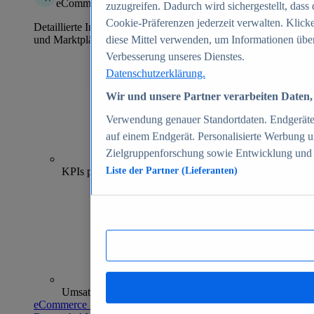
eCommerce Insights
zuzugreifen. Dadurch wird sichergestellt, dass 
Cookie-Präferenzen jederzeit verwalten. Klick
Detaillierte Informationen zu mehr als 39.000 Online-Shops
und Marktplätzen
diese Mittel verwenden, um Informationen über
Verbesserung unseres Dienstes.
Datenschutzerklärung.
Wir und unsere Partner verarbeiten Daten, 
Verwendung genauer Standortdaten. Endgeräteei
auf einem Endgerät. Personalisierte Werbung 
Zielgruppenforschung sowie Entwicklung und
70+
KPIs pro Shop
Liste der Partner (Lieferanten)
Umsatzanalysen und -prognosen
eCommerce Insights entdecken