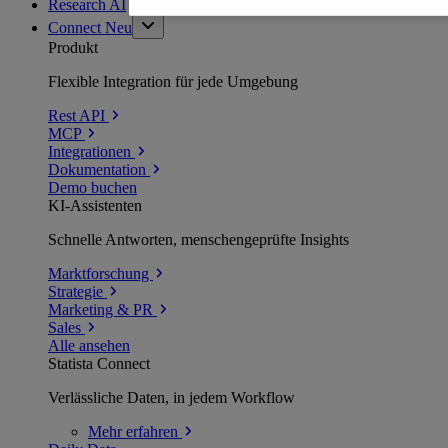
Research AI
Connect
Neu
Produkt
Flexible Integration für jede Umgebung
Rest API
MCP
Integrationen
Dokumentation
Demo buchen
KI-Assistenten
Schnelle Antworten, menschengeprüfte Insights
Marktforschung
Strategie
Marketing & PR
Sales
Alle ansehen
Statista Connect
Verlässliche Daten, in jedem Workflow
Mehr
erfahren