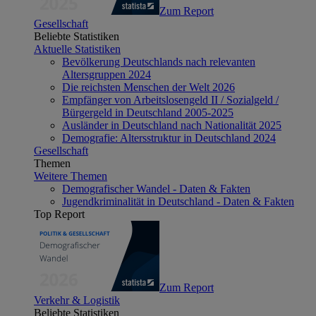
Zum Report
Gesellschaft
Beliebte Statistiken
Aktuelle Statistiken
Bevölkerung Deutschlands nach relevanten
Altersgruppen 2024
Die reichsten Menschen der Welt 2026
Empfänger von Arbeitslosengeld II / Sozialgeld /
Bürgergeld in Deutschland 2005-2025
Ausländer in Deutschland nach Nationalität 2025
Demografie: Altersstruktur in Deutschland 2024
Gesellschaft
Themen
Weitere Themen
Demografischer Wandel - Daten & Fakten
Jugendkriminalität in Deutschland - Daten & Fakten
Top Report
Zum Report
Verkehr & Logistik
Beliebte Statistiken