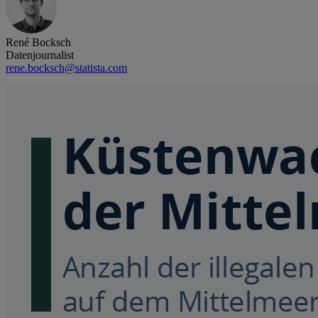
René Bocksch
Datenjournalist
rene.bocksch@statista.com