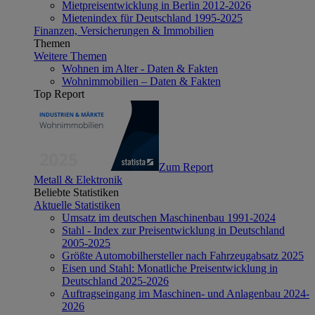
Mietpreisentwicklung in Berlin 2012-2026
Mietenindex für Deutschland 1995-2025
Finanzen, Versicherungen & Immobilien
Themen
Weitere Themen
Wohnen im Alter - Daten & Fakten
Wohnimmobilien – Daten & Fakten
Top Report
Zum Report
Metall & Elektronik
Beliebte Statistiken
Aktuelle Statistiken
Umsatz im deutschen Maschinenbau 1991-2024
Stahl - Index zur Preisentwicklung in Deutschland
2005-2025
Größte Automobilhersteller nach Fahrzeugabsatz 2025
Eisen und Stahl: Monatliche Preisentwicklung in
Deutschland 2025-2026
Auftragseingang im Maschinen- und Anlagenbau 2024-
2026