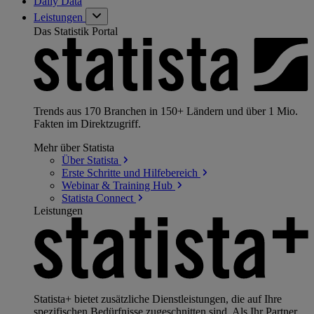
Daily Data
Leistungen
Das Statistik Portal
Trends aus 170 Branchen in 150+ Ländern und über 1 Mio.
Fakten im Direktzugriff.
Mehr über Statista
Über
Statista
Erste Schritte und
Hilfebereich
Webinar & Training
Hub
Statista
Connect
Leistungen
Statista+ bietet zusätzliche Dienstleistungen, die auf Ihre
spezifischen Bedürfnisse zugeschnitten sind. Als Ihr Partner