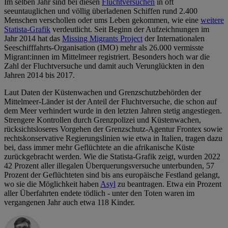
Im selben Jahr sind bei diesen
Fluchtversuchen
in oft
seeuntauglichen und völlig überladenen Schiffen rund 2.400
Menschen verschollen oder ums Leben gekommen, wie eine
weitere
Statista-Grafik
verdeutlicht. Seit Beginn der Aufzeichnungen im
Jahr 2014 hat das
Missing Migrants Project
der Internationalen
Seeschifffahrts-Organisation (IMO) mehr als 26.000 vermisste
Migrant:innen im Mittelmeer registriert. Besonders hoch war die
Zahl der Fluchtversuche und damit auch Verunglückten in den
Jahren 2014 bis 2017.
Laut Daten der Küstenwachen und Grenzschutzbehörden der
Mittelmeer-Länder ist der Anteil der Fluchtversuche, die schon auf
dem Meer verhindert wurde in den letzten Jahren stetig angestiegen.
Strengere Kontrollen durch Grenzpolizei und Küstenwachen,
rücksichtsloseres Vorgehen der Grenzschutz-Agentur Frontex sowie
rechtskonservative Regierungslinien wie etwa in Italien, tragen dazu
bei, dass immer mehr Geflüchtete an die afrikanische Küste
zurückgebracht werden. Wie die Statista-Grafik zeigt, wurden 2022
42 Prozent aller illegalen Überquerungsversuche unterbunden, 57
Prozent der Geflüchteten sind bis ans europäische Festland gelangt,
wo sie die Möglichkeit haben
Asyl
zu beantragen. Etwa ein Prozent
aller Überfahrten endete tödlich - unter den Toten waren im
vergangenen Jahr auch etwa 118 Kinder.