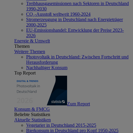
Treibhausgasemissionen nach Sektoren in Deutschland
1990-2030
CO₂-Ausstoß weltweit 1960-2024
Stromerzeugung in Deutschland nach Energieträger
2000-2025
EU-Emissionshandel: Entwicklung der Preise 2023-
2026
Energie & Umwelt
Themen
Weitere Themen
Photovoltaik in Deutschland: Zwischen Fortschritt und
Herausforderung
Nachhaltiger Konsum
Top Report
Zum Report
Konsum & FMCG
Beliebte Statistiken
Aktuelle Statistiken
Vegetarier in Deutschland 2015-2025
Bierkonsum in Deutschland pro Kopf 1950-2025