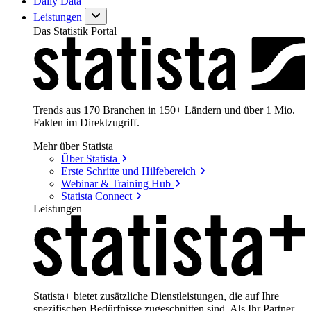
Daily Data
Leistungen
Das Statistik Portal
Trends aus 170 Branchen in 150+ Ländern und über 1 Mio.
Fakten im Direktzugriff.
Mehr über Statista
Über
Statista
Erste Schritte und
Hilfebereich
Webinar & Training
Hub
Statista
Connect
Leistungen
Statista+ bietet zusätzliche Dienstleistungen, die auf Ihre
spezifischen Bedürfnisse zugeschnitten sind. Als Ihr Partner