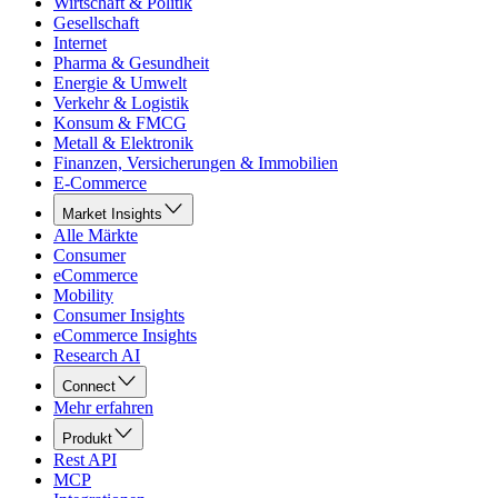
Wirtschaft & Politik
Gesellschaft
Internet
Pharma & Gesundheit
Energie & Umwelt
Verkehr & Logistik
Konsum & FMCG
Metall & Elektronik
Finanzen, Versicherungen & Immobilien
E-Commerce
Market Insights
Alle Märkte
Consumer
eCommerce
Mobility
Consumer Insights
eCommerce Insights
Research AI
Connect
Mehr erfahren
Produkt
Rest API
MCP