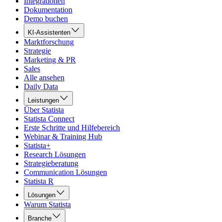
Integrationen
Dokumentation
Demo buchen
KI-Assistenten
Marktforschung
Strategie
Marketing & PR
Sales
Alle ansehen
Daily Data
Leistungen
Über Statista
Statista Connect
Erste Schritte und Hilfebereich
Webinar & Training Hub
Statista+
Research Lösungen
Strategieberatung
Communication Lösungen
Statista R
Lösungen
Warum Statista
Branche