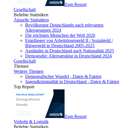
Zum Report
Gesellschaft
Beliebte Statistiken
Aktuelle Statistiken
Bevölkerung Deutschlands nach relevanten
Altersgruppen 2024
Die reichsten Menschen der Welt 2026
Empfänger von Arbeitslosengeld II / Sozialgeld /
Bürgergeld in Deutschland 2005-2025
Ausländer in Deutschland nach Nationalität 2025
Demografie: Altersstruktur in Deutschland 2024
Gesellschaft
Themen
Weitere Themen
Demografischer Wandel - Daten & Fakten
Jugendkriminalität in Deutschland - Daten & Fakten
Top Report
Zum Report
Verkehr & Logistik
Beliebte Statistiken