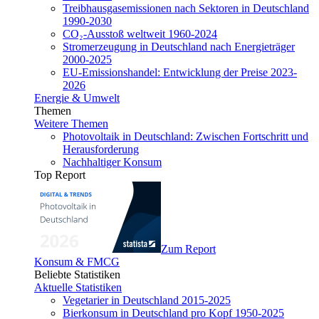
Treibhausgasemissionen nach Sektoren in Deutschland
1990-2030
CO₂-Ausstoß weltweit 1960-2024
Stromerzeugung in Deutschland nach Energieträger
2000-2025
EU-Emissionshandel: Entwicklung der Preise 2023-
2026
Energie & Umwelt
Themen
Weitere Themen
Photovoltaik in Deutschland: Zwischen Fortschritt und
Herausforderung
Nachhaltiger Konsum
Top Report
Zum Report
Konsum & FMCG
Beliebte Statistiken
Aktuelle Statistiken
Vegetarier in Deutschland 2015-2025
Bierkonsum in Deutschland pro Kopf 1950-2025