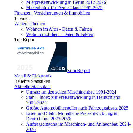
Mietpreisentwicklung in Berlin 2012-2026
Mietenindex für Deutschland 1995-2025
Finanzen, Versicherungen & Immobilien
Themen
Weitere Themen
Wohnen im Alter - Daten & Fakten
Wohnimmobilien – Daten & Fakten
Top Report
Zum Report
Metall & Elektronik
Beliebte Statistiken
Aktuelle Statistiken
Umsatz im deutschen Maschinenbau 1991-2024
Stahl - Index zur Preisentwicklung in Deutschland
2005-2025
Größte Automobilhersteller nach Fahrzeugabsatz 2025
Eisen und Stahl: Monatliche Preisentwicklung in
Deutschland 2025-2026
Auftragseingang im Maschinen- und Anlagenbau 2024-
2026