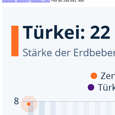
matthias.janson@statista.com
+49 40 284 841 564