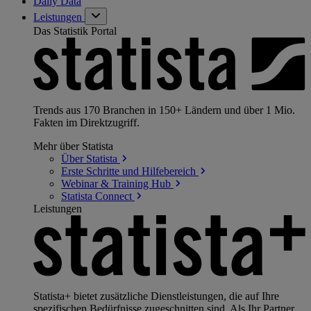
Daily Data
Leistungen
Das Statistik Portal
Trends aus 170 Branchen in 150+ Ländern und über 1 Mio.
Fakten im Direktzugriff.
Mehr über Statista
Über
Statista
Erste Schritte und
Hilfebereich
Webinar & Training
Hub
Statista
Connect
Leistungen
Statista+ bietet zusätzliche Dienstleistungen, die auf Ihre
spezifischen Bedürfnisse zugeschnitten sind. Als Ihr Partner