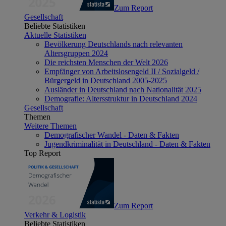
Zum Report
Gesellschaft
Beliebte Statistiken
Aktuelle Statistiken
Bevölkerung Deutschlands nach relevanten
Altersgruppen 2024
Die reichsten Menschen der Welt 2026
Empfänger von Arbeitslosengeld II / Sozialgeld /
Bürgergeld in Deutschland 2005-2025
Ausländer in Deutschland nach Nationalität 2025
Demografie: Altersstruktur in Deutschland 2024
Gesellschaft
Themen
Weitere Themen
Demografischer Wandel - Daten & Fakten
Jugendkriminalität in Deutschland - Daten & Fakten
Top Report
Zum Report
Verkehr & Logistik
Beliebte Statistiken