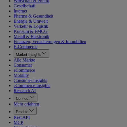
Wirtschaft & Politik
Gesellschaft
Internet
Pharma & Gesundheit
Energie & Umwelt
Verkehr & Logistik
Konsum & FMCG
Metall & Elektronik
Finanzen, Versicherungen & Immobilien
E-Commerce
Market Insights
Alle Märkte
Consumer
eCommerce
Mobility
Consumer Insights
eCommerce Insights
Research AI
Connect
Mehr erfahren
Produkt
Rest API
MCP