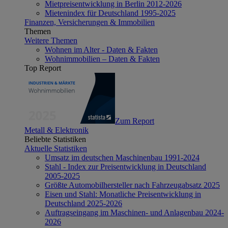
Mietpreisentwicklung in Berlin 2012-2026
Mietenindex für Deutschland 1995-2025
Finanzen, Versicherungen & Immobilien
Themen
Weitere Themen
Wohnen im Alter - Daten & Fakten
Wohnimmobilien – Daten & Fakten
Top Report
Zum Report
Metall & Elektronik
Beliebte Statistiken
Aktuelle Statistiken
Umsatz im deutschen Maschinenbau 1991-2024
Stahl - Index zur Preisentwicklung in Deutschland
2005-2025
Größte Automobilhersteller nach Fahrzeugabsatz 2025
Eisen und Stahl: Monatliche Preisentwicklung in
Deutschland 2025-2026
Auftragseingang im Maschinen- und Anlagenbau 2024-
2026