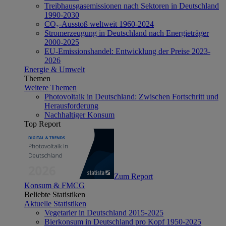
Treibhausgasemissionen nach Sektoren in Deutschland
1990-2030
CO₂-Ausstoß weltweit 1960-2024
Stromerzeugung in Deutschland nach Energieträger
2000-2025
EU-Emissionshandel: Entwicklung der Preise 2023-
2026
Energie & Umwelt
Themen
Weitere Themen
Photovoltaik in Deutschland: Zwischen Fortschritt und
Herausforderung
Nachhaltiger Konsum
Top Report
Zum Report
Konsum & FMCG
Beliebte Statistiken
Aktuelle Statistiken
Vegetarier in Deutschland 2015-2025
Bierkonsum in Deutschland pro Kopf 1950-2025