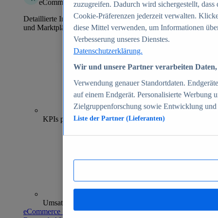
eCommerce Insights
zuzugreifen. Dadurch wird sichergestellt, dass 
Cookie-Präferenzen jederzeit verwalten. Klick
Detaillierte Informationen zu mehr als 39.000 Online-Shops
und Marktplätzen
diese Mittel verwenden, um Informationen über
Verbesserung unseres Dienstes.
Datenschutzerklärung.
Wir und unsere Partner verarbeiten Daten, 
Verwendung genauer Standortdaten. Endgeräteei
auf einem Endgerät. Personalisierte Werbung 
Zielgruppenforschung sowie Entwicklung und
70+
KPIs pro Shop
Liste der Partner (Lieferanten)
Umsatzanalysen und -prognosen
eCommerce Insights entdecken