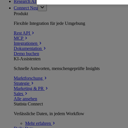
Research AI
Connect
Neu
Produkt
Flexible Integration für jede Umgebung
Rest API
MCP
Integrationen
Dokumentation
Demo buchen
KI-Assistenten
Schnelle Antworten, menschengeprüfte Insights
Marktforschung
Strategie
Marketing & PR
Sales
Alle ansehen
Statista Connect
Verlässliche Daten, in jedem Workflow
Mehr
erfahren