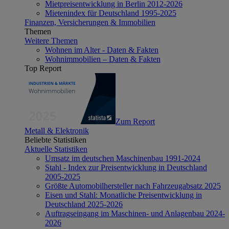
Mietpreisentwicklung in Berlin 2012-2026
Mietenindex für Deutschland 1995-2025
Finanzen, Versicherungen & Immobilien
Themen
Weitere Themen
Wohnen im Alter - Daten & Fakten
Wohnimmobilien – Daten & Fakten
Top Report
Zum Report
Metall & Elektronik
Beliebte Statistiken
Aktuelle Statistiken
Umsatz im deutschen Maschinenbau 1991-2024
Stahl - Index zur Preisentwicklung in Deutschland
2005-2025
Größte Automobilhersteller nach Fahrzeugabsatz 2025
Eisen und Stahl: Monatliche Preisentwicklung in
Deutschland 2025-2026
Auftragseingang im Maschinen- und Anlagenbau 2024-
2026