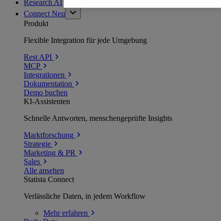
Research AI
Connect
Neu
Produkt
Flexible Integration für jede Umgebung
Rest API
MCP
Integrationen
Dokumentation
Demo buchen
KI-Assistenten
Schnelle Antworten, menschengeprüfte Insights
Marktforschung
Strategie
Marketing & PR
Sales
Alle ansehen
Statista Connect
Verlässliche Daten, in jedem Workflow
Mehr
erfahren