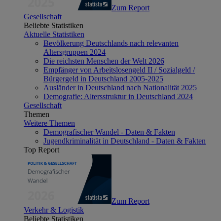
Zum Report
Gesellschaft
Beliebte Statistiken
Aktuelle Statistiken
Bevölkerung Deutschlands nach relevanten
Altersgruppen 2024
Die reichsten Menschen der Welt 2026
Empfänger von Arbeitslosengeld II / Sozialgeld /
Bürgergeld in Deutschland 2005-2025
Ausländer in Deutschland nach Nationalität 2025
Demografie: Altersstruktur in Deutschland 2024
Gesellschaft
Themen
Weitere Themen
Demografischer Wandel - Daten & Fakten
Jugendkriminalität in Deutschland - Daten & Fakten
Top Report
Zum Report
Verkehr & Logistik
Beliebte Statistiken