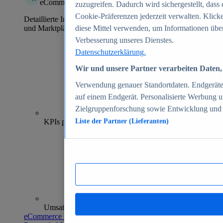
eCommerce Insights
zuzugreifen. Dadurch wird sichergestellt, dass 
Cookie-Präferenzen jederzeit verwalten. Klick
Detaillierte Informationen zu mehr als 39.000 Online-Shops
und Marktplätzen
diese Mittel verwenden, um Informationen über
Verbesserung unseres Dienstes.
Datenschutzerklärung.
Wir und unsere Partner verarbeiten Daten, 
Verwendung genauer Standortdaten. Endgeräteei
auf einem Endgerät. Personalisierte Werbung 
Zielgruppenforschung sowie Entwicklung und
70+
KPIs pro Shop
Liste der Partner (Lieferanten)
Umsatzanalysen und -prognosen
eCommerce Insights entdecken