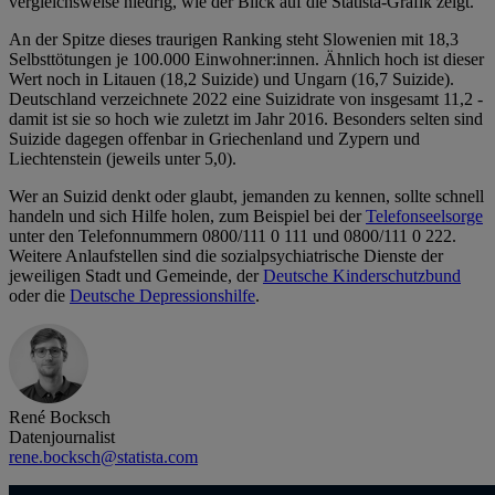
vergleichsweise niedrig, wie der Blick auf die Statista-Grafik zeigt.
An der Spitze dieses traurigen Ranking steht Slowenien mit 18,3
Selbsttötungen je 100.000 Einwohner:innen. Ähnlich hoch ist dieser
Wert noch in Litauen (18,2 Suizide) und Ungarn (16,7 Suizide).
Deutschland verzeichnete 2022 eine Suizidrate von insgesamt 11,2 -
damit ist sie so hoch wie zuletzt im Jahr 2016. Besonders selten sind
Suizide dagegen offenbar in Griechenland und Zypern und
Liechtenstein (jeweils unter 5,0).
Wer an Suizid denkt oder glaubt, jemanden zu kennen, sollte schnell
handeln und sich Hilfe holen, zum Beispiel bei der
Telefonseelsorge
unter den Telefonnummern 0800/111 0 111 und 0800/111 0 222.
Weitere Anlaufstellen sind die sozialpsychiatrische Dienste der
jeweiligen Stadt und Gemeinde, der
Deutsche Kinderschutzbund
oder die
Deutsche Depressionshilfe
.
René Bocksch
Datenjournalist
rene.bocksch@statista.com