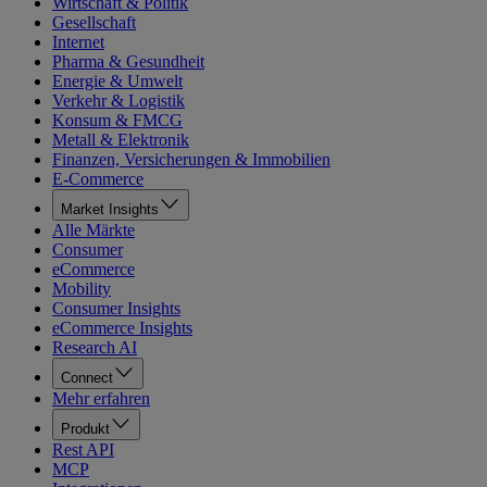
Wirtschaft & Politik
Gesellschaft
Internet
Pharma & Gesundheit
Energie & Umwelt
Verkehr & Logistik
Konsum & FMCG
Metall & Elektronik
Finanzen, Versicherungen & Immobilien
E-Commerce
Market Insights
Alle Märkte
Consumer
eCommerce
Mobility
Consumer Insights
eCommerce Insights
Research AI
Connect
Mehr erfahren
Produkt
Rest API
MCP