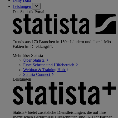
Daily Data
Leistungen
Das Statistik Portal
Trends aus 170 Branchen in 150+ Ländern und über 1 Mio.
Fakten im Direktzugriff.
Mehr über Statista
Über
Statista
Erste Schritte und
Hilfebereich
Webinar & Training
Hub
Statista
Connect
Leistungen
Statista+ bietet zusätzliche Dienstleistungen, die auf Ihre
spezifischen Bedürfnisse zugeschnitten sind. Als Ihr Partner