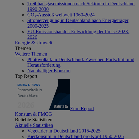
Treibhausgasemissionen nach Sektoren in Deutschland
1990-2030
CO₂-Ausstoß weltweit 1960-2024
Stromerzeugung in Deutschland nach Energieträger
2000-2025
EU-Emissionshandel: Entwicklung der Preise 2023-
2026
Energie & Umwelt
Themen
Weitere Themen
Photovoltaik in Deutschland: Zwischen Fortschritt und
Herausforderung
Nachhaltiger Konsum
Top Report
Zum Report
Konsum & FMCG
Beliebte Statistiken
Aktuelle Statistiken
Vegetarier in Deutschland 2015-2025
Bierkonsum in Deutschland pro Kopf 1950-2025