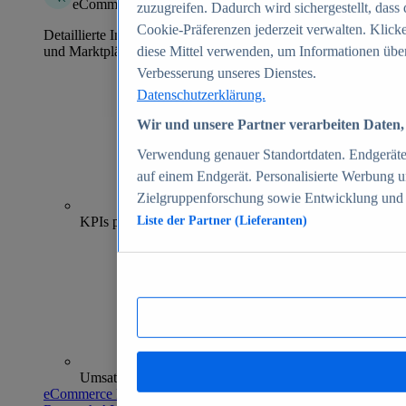
eCommerce Insights
zuzugreifen. Dadurch wird sichergestellt, dass 
Cookie-Präferenzen jederzeit verwalten. Klick
Detaillierte Informationen zu mehr als 39.000 Online-Shops
und Marktplätzen
diese Mittel verwenden, um Informationen über
Verbesserung unseres Dienstes.
Datenschutzerklärung.
Wir und unsere Partner verarbeiten Daten, 
Verwendung genauer Standortdaten. Endgeräteei
auf einem Endgerät. Personalisierte Werbung 
Zielgruppenforschung sowie Entwicklung und
70+
KPIs pro Shop
Liste der Partner (Lieferanten)
Umsatzanalysen und -prognosen
eCommerce Insights entdecken