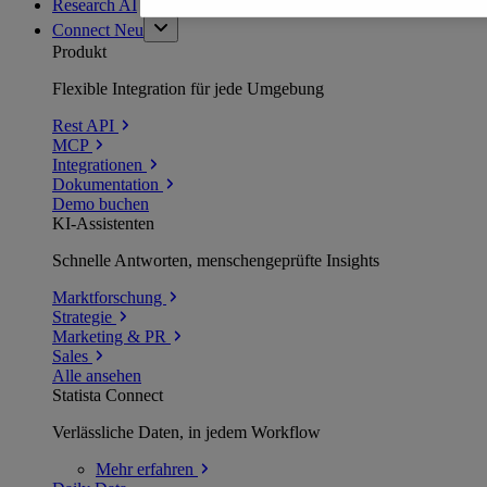
Research AI
Connect
Neu
Produkt
Flexible Integration für jede Umgebung
Rest API
MCP
Integrationen
Dokumentation
Demo buchen
KI-Assistenten
Schnelle Antworten, menschengeprüfte Insights
Marktforschung
Strategie
Marketing & PR
Sales
Alle ansehen
Statista Connect
Verlässliche Daten, in jedem Workflow
Mehr
erfahren