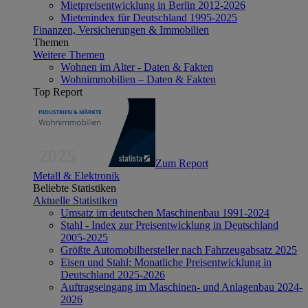
Mietpreisentwicklung in Berlin 2012-2026
Mietenindex für Deutschland 1995-2025
Finanzen, Versicherungen & Immobilien
Themen
Weitere Themen
Wohnen im Alter - Daten & Fakten
Wohnimmobilien – Daten & Fakten
Top Report
Zum Report
Metall & Elektronik
Beliebte Statistiken
Aktuelle Statistiken
Umsatz im deutschen Maschinenbau 1991-2024
Stahl - Index zur Preisentwicklung in Deutschland
2005-2025
Größte Automobilhersteller nach Fahrzeugabsatz 2025
Eisen und Stahl: Monatliche Preisentwicklung in
Deutschland 2025-2026
Auftragseingang im Maschinen- und Anlagenbau 2024-
2026