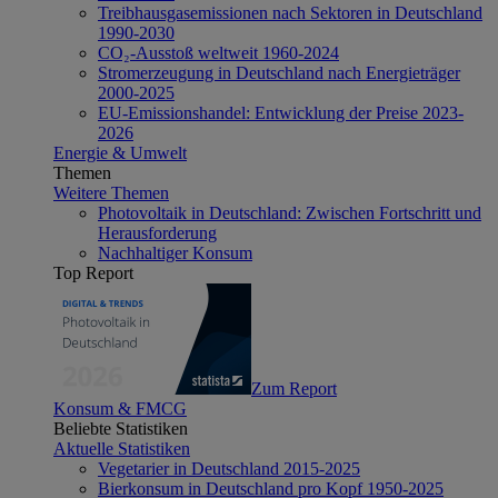
Treibhausgasemissionen nach Sektoren in Deutschland
1990-2030
CO₂-Ausstoß weltweit 1960-2024
Stromerzeugung in Deutschland nach Energieträger
2000-2025
EU-Emissionshandel: Entwicklung der Preise 2023-
2026
Energie & Umwelt
Themen
Weitere Themen
Photovoltaik in Deutschland: Zwischen Fortschritt und
Herausforderung
Nachhaltiger Konsum
Top Report
Zum Report
Konsum & FMCG
Beliebte Statistiken
Aktuelle Statistiken
Vegetarier in Deutschland 2015-2025
Bierkonsum in Deutschland pro Kopf 1950-2025