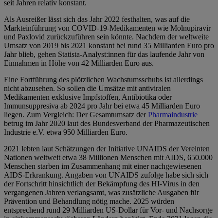
seit Jahren relativ konstant.
Als Ausreißer lässt sich das Jahr 2022 festhalten, was auf die
Markteinführung von COVID-19-Medikamenten wie Molnupiravir
und Paxlovid zurückzuführen sein könnte. Nachdem der weltweite
Umsatz von 2019 bis 2021 konstant bei rund 35 Milliarden Euro pro
Jahr blieb, gehen Statista-Analyst:innen für das laufende Jahr von
Einnahmen in Höhe von 42 Milliarden Euro aus.
Eine Fortführung des plötzlichen Wachstumsschubs ist allerdings
nicht abzusehen. So sollen die Umsätze mit antiviralen
Medikamenten exklusive Impfstoffen, Antibiotika oder
Immunsuppresiva ab 2024 pro Jahr bei etwa 45 Milliarden Euro
liegen. Zum Vergleich: Der Gesamtumsatz der
Pharmaindustrie
betrug im Jahr 2020 laut des Bundesverband der Pharmazeutischen
Industrie e.V. etwa 950 Milliarden Euro.
2021 lebten laut Schätzungen der Initiative UNAIDS der Vereinten
Nationen weltweit etwa 38 Millionen Menschen mit AIDS, 650.000
Menschen starben im Zusammenhang mit einer nachgewiesenen
AIDS-Erkrankung. Angaben von UNAIDS zufolge habe sich sich
der Fortschritt hinsichtlich der Bekämpfung des HI-Virus in den
vergangenen Jahren verlangsamt, was zusätzliche Ausgaben für
Prävention und Behandlung nötig mache. 2025 würden
entsprechend rund 29 Milliarden US-Dollar für Vor- und Nachsorge