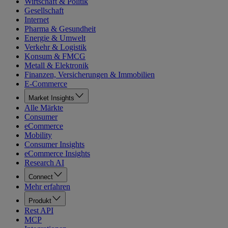
Wirtschaft & Politik
Gesellschaft
Internet
Pharma & Gesundheit
Energie & Umwelt
Verkehr & Logistik
Konsum & FMCG
Metall & Elektronik
Finanzen, Versicherungen & Immobilien
E-Commerce
Market Insights
Alle Märkte
Consumer
eCommerce
Mobility
Consumer Insights
eCommerce Insights
Research AI
Connect
Mehr erfahren
Produkt
Rest API
MCP