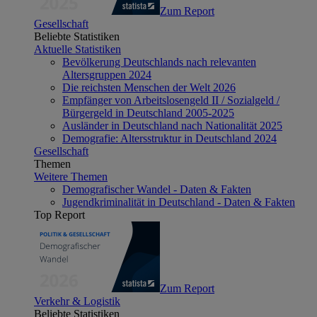
Zum Report
Gesellschaft
Beliebte Statistiken
Aktuelle Statistiken
Bevölkerung Deutschlands nach relevanten
Altersgruppen 2024
Die reichsten Menschen der Welt 2026
Empfänger von Arbeitslosengeld II / Sozialgeld /
Bürgergeld in Deutschland 2005-2025
Ausländer in Deutschland nach Nationalität 2025
Demografie: Altersstruktur in Deutschland 2024
Gesellschaft
Themen
Weitere Themen
Demografischer Wandel - Daten & Fakten
Jugendkriminalität in Deutschland - Daten & Fakten
Top Report
Zum Report
Verkehr & Logistik
Beliebte Statistiken