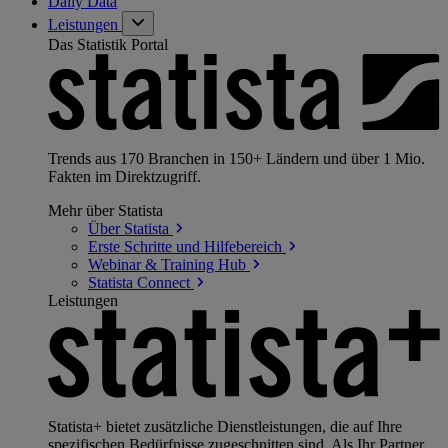
Daily Data
Leistungen
Das Statistik Portal
Trends aus 170 Branchen in 150+ Ländern und über 1 Mio.
Fakten im Direktzugriff.
Mehr über Statista
Über
Statista
Erste Schritte und
Hilfebereich
Webinar & Training
Hub
Statista
Connect
Leistungen
Statista+ bietet zusätzliche Dienstleistungen, die auf Ihre
spezifischen Bedürfnisse zugeschnitten sind. Als Ihr Partner