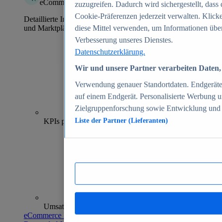
eCommerce Insights
zuzugreifen. Dadurch wird sichergestellt, dass 
Cookie-Präferenzen jederzeit verwalten. Klick
Detaillierte Informationen zu mehr als 39.000 Online-Shops
und Marktplätzen
diese Mittel verwenden, um Informationen über
Verbesserung unseres Dienstes.
Datenschutzerklärung.
Wir und unsere Partner verarbeiten Daten, 
Verwendung genauer Standortdaten. Endgeräteei
auf einem Endgerät. Personalisierte Werbung 
Zielgruppenforschung sowie Entwicklung und
70+
KPIs pro Shop
Liste der Partner (Lieferanten)
Umsatzanalysen und -prognosen
eCommerce Insights entdecken