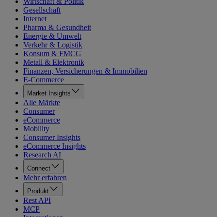
Wirtschaft & Politik
Gesellschaft
Internet
Pharma & Gesundheit
Energie & Umwelt
Verkehr & Logistik
Konsum & FMCG
Metall & Elektronik
Finanzen, Versicherungen & Immobilien
E-Commerce
Market Insights
Alle Märkte
Consumer
eCommerce
Mobility
Consumer Insights
eCommerce Insights
Research AI
Connect
Mehr erfahren
Produkt
Rest API
MCP