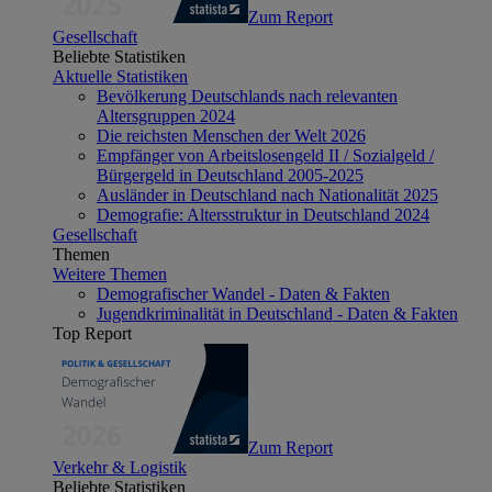
Zum Report
Gesellschaft
Beliebte Statistiken
Aktuelle Statistiken
Bevölkerung Deutschlands nach relevanten
Altersgruppen 2024
Die reichsten Menschen der Welt 2026
Empfänger von Arbeitslosengeld II / Sozialgeld /
Bürgergeld in Deutschland 2005-2025
Ausländer in Deutschland nach Nationalität 2025
Demografie: Altersstruktur in Deutschland 2024
Gesellschaft
Themen
Weitere Themen
Demografischer Wandel - Daten & Fakten
Jugendkriminalität in Deutschland - Daten & Fakten
Top Report
Zum Report
Verkehr & Logistik
Beliebte Statistiken