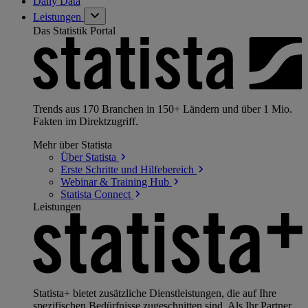
Daily Data
Leistungen
Das Statistik Portal
Trends aus 170 Branchen in 150+ Ländern und über 1 Mio.
Fakten im Direktzugriff.
Mehr über Statista
Über
Statista
Erste Schritte und
Hilfebereich
Webinar & Training
Hub
Statista
Connect
Leistungen
Statista+ bietet zusätzliche Dienstleistungen, die auf Ihre
spezifischen Bedürfnisse zugeschnitten sind. Als Ihr Partner