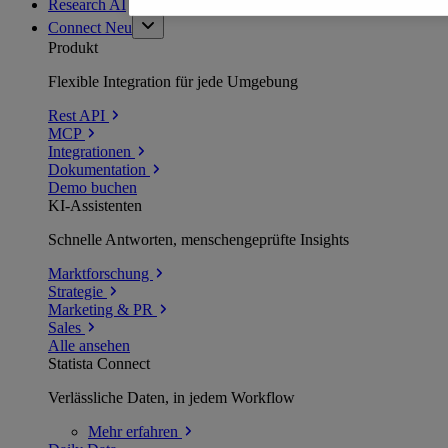
Research AI
Connect
Neu
Produkt
Flexible Integration für jede Umgebung
Rest API
MCP
Integrationen
Dokumentation
Demo buchen
KI-Assistenten
Schnelle Antworten, menschengeprüfte Insights
Marktforschung
Strategie
Marketing & PR
Sales
Alle ansehen
Statista Connect
Verlässliche Daten, in jedem Workflow
Mehr
erfahren