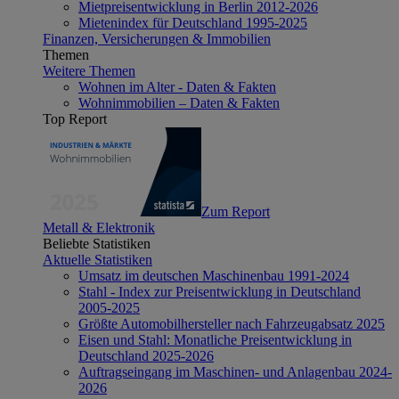
Mietpreisentwicklung in Berlin 2012-2026
Mietenindex für Deutschland 1995-2025
Finanzen, Versicherungen & Immobilien
Themen
Weitere Themen
Wohnen im Alter - Daten & Fakten
Wohnimmobilien – Daten & Fakten
Top Report
Zum Report
Metall & Elektronik
Beliebte Statistiken
Aktuelle Statistiken
Umsatz im deutschen Maschinenbau 1991-2024
Stahl - Index zur Preisentwicklung in Deutschland
2005-2025
Größte Automobilhersteller nach Fahrzeugabsatz 2025
Eisen und Stahl: Monatliche Preisentwicklung in
Deutschland 2025-2026
Auftragseingang im Maschinen- und Anlagenbau 2024-
2026