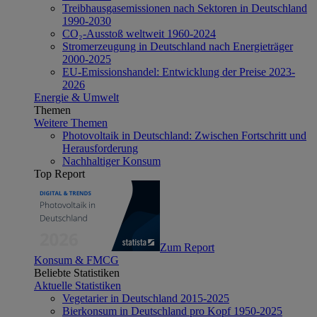
Treibhausgasemissionen nach Sektoren in Deutschland
1990-2030
CO₂-Ausstoß weltweit 1960-2024
Stromerzeugung in Deutschland nach Energieträger
2000-2025
EU-Emissionshandel: Entwicklung der Preise 2023-
2026
Energie & Umwelt
Themen
Weitere Themen
Photovoltaik in Deutschland: Zwischen Fortschritt und
Herausforderung
Nachhaltiger Konsum
Top Report
Zum Report
Konsum & FMCG
Beliebte Statistiken
Aktuelle Statistiken
Vegetarier in Deutschland 2015-2025
Bierkonsum in Deutschland pro Kopf 1950-2025