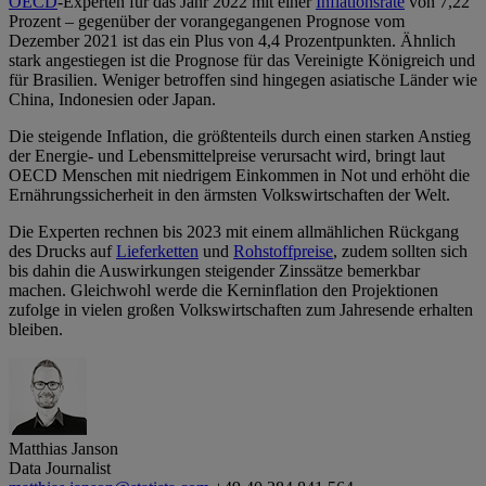
OECD
-Experten für das Jahr 2022 mit einer
Inflationsrate
von 7,22
Prozent – gegenüber der vorangegangenen Prognose vom
Dezember 2021 ist das ein Plus von 4,4 Prozentpunkten. Ähnlich
stark angestiegen ist die Prognose für das Vereinigte Königreich und
für Brasilien. Weniger betroffen sind hingegen asiatische Länder wie
China, Indonesien oder Japan.
Die steigende Inflation, die größtenteils durch einen starken Anstieg
der Energie- und Lebensmittelpreise verursacht wird, bringt laut
OECD Menschen mit niedrigem Einkommen in Not und erhöht die
Ernährungssicherheit in den ärmsten Volkswirtschaften der Welt.
Die Experten rechnen bis 2023 mit einem allmählichen Rückgang
des Drucks auf
Lieferketten
und
Rohstoffpreise
, zudem sollten sich
bis dahin die Auswirkungen steigender Zinssätze bemerkbar
machen. Gleichwohl werde die Kerninflation den Projektionen
zufolge in vielen großen Volkswirtschaften zum Jahresende erhalten
bleiben.
Matthias Janson
Data Journalist