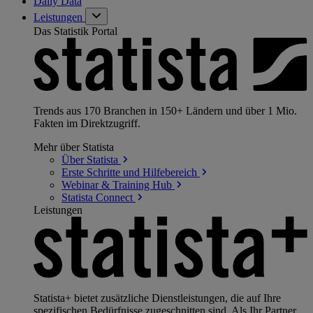
Daily Data
Leistungen
Das Statistik Portal
Trends aus 170 Branchen in 150+ Ländern und über 1 Mio.
Fakten im Direktzugriff.
Mehr über Statista
Über
Statista
Erste Schritte und
Hilfebereich
Webinar & Training
Hub
Statista
Connect
Leistungen
Statista+ bietet zusätzliche Dienstleistungen, die auf Ihre
spezifischen Bedürfnisse zugeschnitten sind. Als Ihr Partner