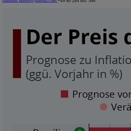
matthias.janson@statista.com
+49 40 284 841 564