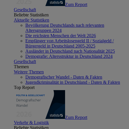
Zum Report
Gesellschaft
Beliebte Statistiken
Aktuelle Statistiken
Bevölkerung Deutschlands nach relevanten
Altersgruppen 2024
Die reichsten Menschen der Welt 2026
Empfänger von Arbeitslosengeld II / Sozialgeld /
Bürgergeld in Deutschland 2005-2025
Ausländer in Deutschland nach Nationalität 2025
Demografie: Altersstruktur in Deutschland 2024
Gesellschaft
Themen
Weitere Themen
Demografischer Wandel - Daten & Fakten
Jugendkriminalität in Deutschland - Daten & Fakten
Top Report
Zum Report
Verkehr & Logistik
Beliebte Statistiken