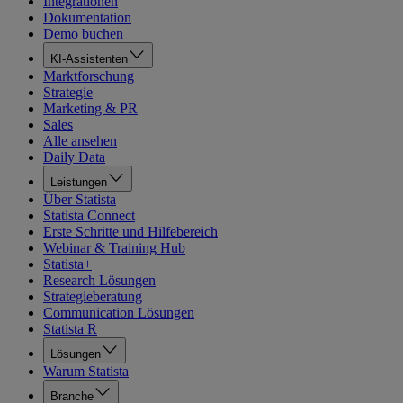
Integrationen
Dokumentation
Demo buchen
KI-Assistenten
Marktforschung
Strategie
Marketing & PR
Sales
Alle ansehen
Daily Data
Leistungen
Über Statista
Statista Connect
Erste Schritte und Hilfebereich
Webinar & Training Hub
Statista+
Research Lösungen
Strategieberatung
Communication Lösungen
Statista R
Lösungen
Warum Statista
Branche