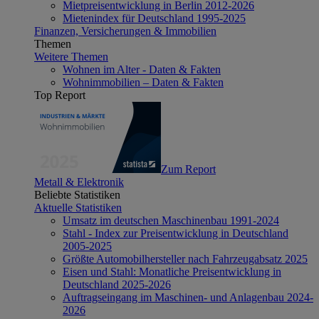
Mietpreisentwicklung in Berlin 2012-2026
Mietenindex für Deutschland 1995-2025
Finanzen, Versicherungen & Immobilien
Themen
Weitere Themen
Wohnen im Alter - Daten & Fakten
Wohnimmobilien – Daten & Fakten
Top Report
Zum Report
Metall & Elektronik
Beliebte Statistiken
Aktuelle Statistiken
Umsatz im deutschen Maschinenbau 1991-2024
Stahl - Index zur Preisentwicklung in Deutschland
2005-2025
Größte Automobilhersteller nach Fahrzeugabsatz 2025
Eisen und Stahl: Monatliche Preisentwicklung in
Deutschland 2025-2026
Auftragseingang im Maschinen- und Anlagenbau 2024-
2026