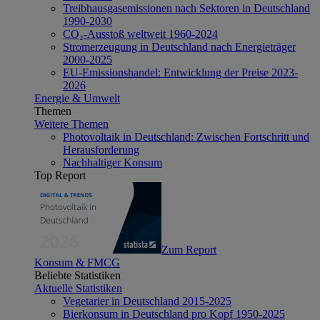
Treibhausgasemissionen nach Sektoren in Deutschland
1990-2030
CO₂-Ausstoß weltweit 1960-2024
Stromerzeugung in Deutschland nach Energieträger
2000-2025
EU-Emissionshandel: Entwicklung der Preise 2023-
2026
Energie & Umwelt
Themen
Weitere Themen
Photovoltaik in Deutschland: Zwischen Fortschritt und
Herausforderung
Nachhaltiger Konsum
Top Report
Zum Report
Konsum & FMCG
Beliebte Statistiken
Aktuelle Statistiken
Vegetarier in Deutschland 2015-2025
Bierkonsum in Deutschland pro Kopf 1950-2025