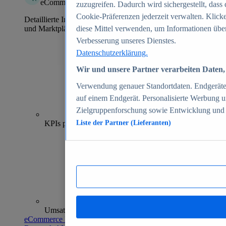
eCommerce Insights
zuzugreifen. Dadurch wird sichergestellt, dass 
Cookie-Präferenzen jederzeit verwalten. Klick
Detaillierte Informationen zu mehr als 39.000 Online-Shops
und Marktplätzen
diese Mittel verwenden, um Informationen über
Verbesserung unseres Dienstes.
Datenschutzerklärung.
Wir und unsere Partner verarbeiten Daten, 
Verwendung genauer Standortdaten. Endgeräteei
auf einem Endgerät. Personalisierte Werbung 
Zielgruppenforschung sowie Entwicklung und
70+
KPIs pro Shop
Liste der Partner (Lieferanten)
Umsatzanalysen und -prognosen
eCommerce Insights entdecken