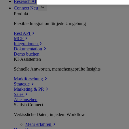
Research AI
Connect
Neu
Produkt
Flexible Integration für jede Umgebung
Rest API
MCP
Integrationen
Dokumentation
Demo buchen
KI-Assistenten
Schnelle Antworten, menschengeprüfte Insights
Marktforschung
Strategie
Marketing & PR
Sales
Alle ansehen
Statista Connect
Verlässliche Daten, in jedem Workflow
Mehr
erfahren