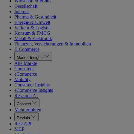
Wirtschaft & Politik
Gesellschaft
Internet
Pharma & Gesundheit
Energie & Umwelt
Verkehr & Logistik
Konsum & FMCG
Metall & Elektronik
Finanzen, Versicherungen & Immobilien
E-Commerce
Market Insights
Alle Märkte
Consumer
eCommerce
Mobility
Consumer Insights
eCommerce Insights
Research AI
Connect
Mehr erfahren
Produkt
Rest API
MCP