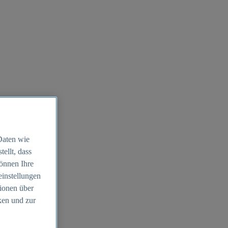
Daten wie
ellt, dass
können Ihre
einstellungen
ionen über
ken und zur