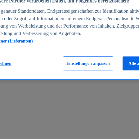
ere Partner verarbeiten Daten, um Folgendes bereitzustellen:
enauer Standortdaten. Endgeräteeigenschaften zur Identifikation aktiv
n oder Zugriff auf Informationen auf einem Endgerät. Personalisierte
sung von Werbeleistung und der Performance von Inhalten, Zielgruppe
cklung und Verbesserung von Angeboten.
tner (Lieferanten)
en 2024
lehnen
Einstellungen anpassen
Alle 
rgeld in Deutschland 2005-2025