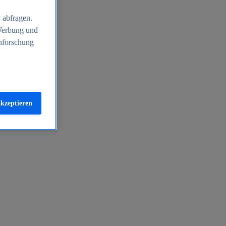
 abfragen.
 Werbung und
nforschung
akzeptieren