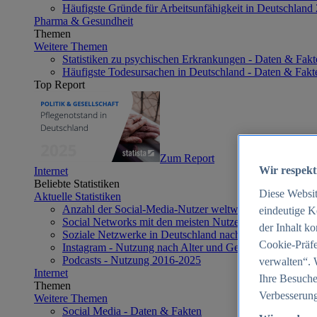
Häufigste Gründe für Arbeitsunfähigkeit in Deutschland
Pharma & Gesundheit
Themen
Weitere Themen
Statistiken zu psychischen Erkrankungen - Daten & Fakt
Häufigste Todesursachen in Deutschland - Daten & Fakt
Top Report
Zum Report
Wir respekt
Internet
Beliebte Statistiken
Diese Websi
Aktuelle Statistiken
Anzahl der Social-Media-Nutzer weltweit 2012-2025
eindeutige K
Social Networks mit den meisten Nutzern weltweit 2025
der Inhalt k
Soziale Netzwerke in Deutschland nach Generationen 2
Cookie-Präfe
Instagram - Nutzung nach Alter und Geschlecht in Deut
Podcasts - Nutzung 2016-2025
verwalten“. 
Internet
Ihre Besuche
Themen
Verbesserung
Weitere Themen
Social Media - Daten & Fakten