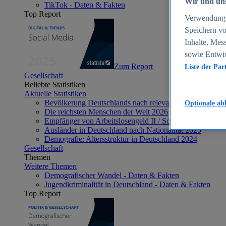
Wir und uns
TikTok - Daten & Fakten
Top Report
Verwendung g
Speichern vo
Inhalte, Mes
sowie Entwi
Zum Report
Liste der Par
Gesellschaft
Beliebte Statistiken
Aktuelle Statistiken
Bevölkerung Deutschlands nach relevanten Altersgrupp
Optionale ab
Die reichsten Menschen der Welt 2026
Empfänger von Arbeitslosengeld II / Sozialgeld / Bürge
Ausländer in Deutschland nach Nationalität 2025
Demografie: Altersstruktur in Deutschland 2024
Gesellschaft
Themen
Weitere Themen
Demografischer Wandel - Daten & Fakten
Jugendkriminalität in Deutschland - Daten & Fakten
Top Report