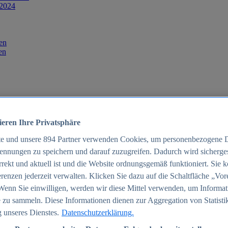
 2024
en
en
ieren Ihre Privatsphäre
te und unsere
894
Partner verwenden Cookies, um personenbezogene 
ennungen zu speichern und darauf zuzugreifen. Dadurch wird sichergest
orrekt und aktuell ist und die Website ordnungsgemäß funktioniert. Sie 
025
renzen jederzeit verwalten. Klicken Sie dazu auf die Schaltfläche „Vor
schland 2025
Wenn Sie einwilligen, werden wir diese Mittel verwenden, um Informat
 zu sammeln. Diese Informationen dienen zur Aggregation von Statisti
 unseres Dienstes.
Datenschutzerklärung.