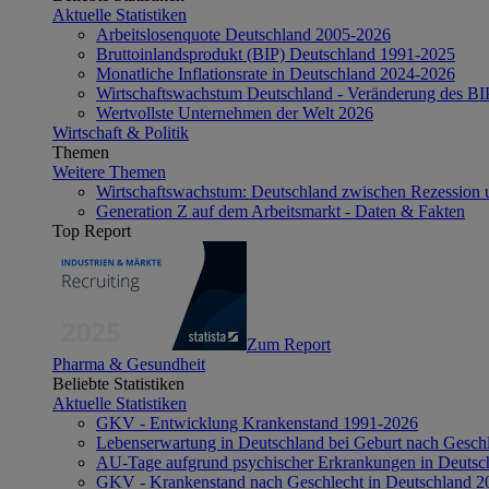
Aktuelle Statistiken
Arbeitslosenquote Deutschland 2005-2026
Bruttoinlandsprodukt (BIP) Deutschland 1991-2025
Monatliche Inflationsrate in Deutschland 2024-2026
Wirtschaftswachstum Deutschland - Veränderung des B
Wertvollste Unternehmen der Welt 2026
Wirtschaft & Politik
Themen
Weitere Themen
Wirtschaftswachstum: Deutschland zwischen Rezession 
Generation Z auf dem Arbeitsmarkt - Daten & Fakten
Top Report
Zum Report
Pharma & Gesundheit
Beliebte Statistiken
Aktuelle Statistiken
GKV - Entwicklung Krankenstand 1991-2026
Lebenserwartung in Deutschland bei Geburt nach Gesch
AU-Tage aufgrund psychischer Erkrankungen in Deutsc
GKV - Krankenstand nach Geschlecht in Deutschland 