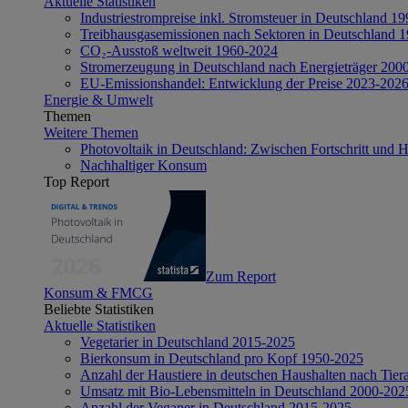
Aktuelle Statistiken
Industriestrompreise inkl. Stromsteuer in Deutschland 1
Treibhausgasemissionen nach Sektoren in Deutschland 
CO₂-Ausstoß weltweit 1960-2024
Stromerzeugung in Deutschland nach Energieträger 200
EU-Emissionshandel: Entwicklung der Preise 2023-202
Energie & Umwelt
Themen
Weitere Themen
Photovoltaik in Deutschland: Zwischen Fortschritt und 
Nachhaltiger Konsum
Top Report
Zum Report
Konsum & FMCG
Beliebte Statistiken
Aktuelle Statistiken
Vegetarier in Deutschland 2015-2025
Bierkonsum in Deutschland pro Kopf 1950-2025
Anzahl der Haustiere in deutschen Haushalten nach Tier
Umsatz mit Bio-Lebensmitteln in Deutschland 2000-202
Anzahl der Veganer in Deutschland 2015-2025